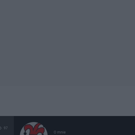
97
O mnie