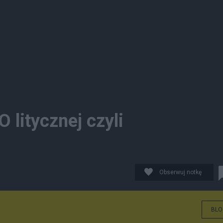
 litycznej czyli
Obserwuj notkę
BLO