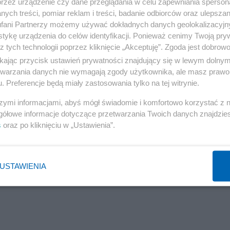
przez urządzenie czy dane przeglądania w celu zapewniania sperson
ych treści, pomiar reklam i treści, badanie odbiorców oraz ulepszan
fani Partnerzy możemy używać dokładnych danych geolokalizacyjn
tykę urządzenia do celów identyfikacji. Ponieważ cenimy Twoją pry
z tych technologii poprzez kliknięcie „Akceptuję”. Zgoda jest dobro
ikając przycisk ustawień prywatności znajdujący się w lewym dolny
etwarzania danych nie wymagają zgody użytkownika, ale masz prawo 
. Preferencje będą miały zastosowania tylko na tej witrynie.
szymi informacjami, abyś mógł świadomie i komfortowo korzystać z
gółowe informacje dotyczące przetwarzania Twoich danych znajdzi
s
oraz po kliknięciu w „Ustawienia”.
USTAWIENIA