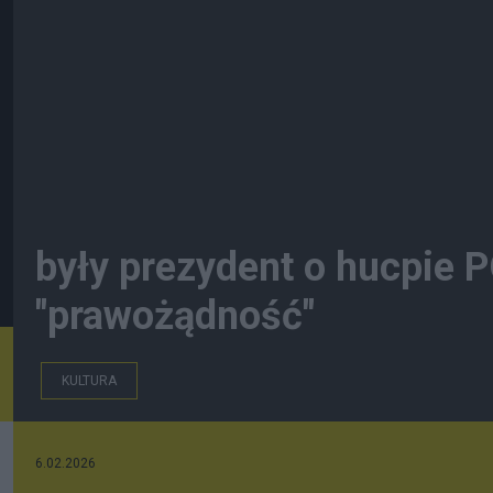
były prezydent o hucpie PO
"prawożądność"
KULTURA
6.02.2026