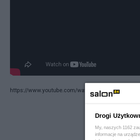
https://www.youtube.com/watch?v=mMirplHL5gI
Drogi Użytkow
My, naszych 1162 zau
informacje na urządze