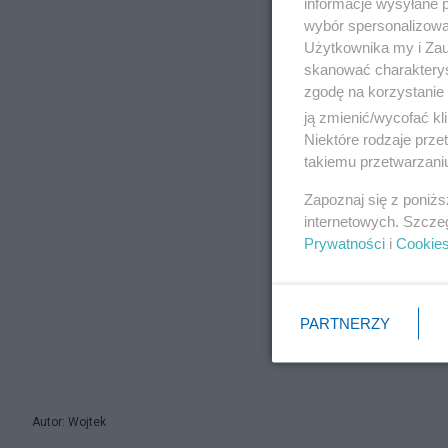
informacje wysyłane 
wybór spersonalizowan
Użytkownika my i Zau
skanować charakterys
zgodę na korzystanie 
ją zmienić/wycofać kl
Niektóre rodzaje prz
takiemu przetwarzaniu
Zapoznaj się z poniż
internetowych. Szcze
Prywatności
i
Cookie
PARTNERZY
Autor: Wojtek