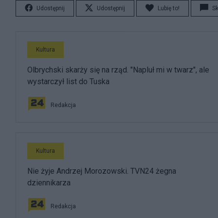
Udostępnij
Udostępnij
Lubię to!
S
Kultura
Olbrychski skarży się na rząd. "Napluł mi w twarz", ale
wystarczył list do Tuska
Redakcja
Kultura
Nie żyje Andrzej Morozowski. TVN24 żegna
dziennikarza
Redakcja