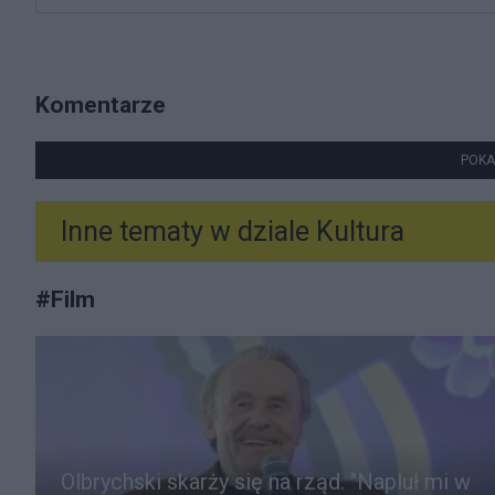
Komentarze
POKA
Inne tematy w dziale
Kultura
#
Film
Olbrychski skarży się na rząd. "Napluł mi w