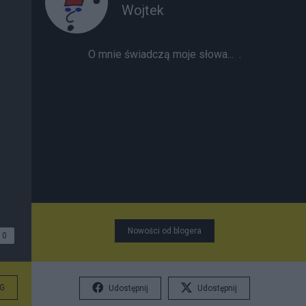
Wojtek
O mnie świadczą moje słowa...
.
Nowości od blogera
0
G
Udostępnij
Udostępnij