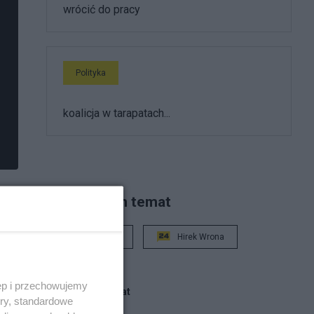
wrócić do pracy
Polityka
koalicja w tarapatach...
Piszą na ten temat
Rafał Woś
Hirek Wrona
ęp i przechowujemy
Blogi na ten temat
ory, standardowe