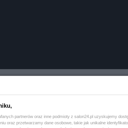
niku,
fanych partnerów oraz inne podmioty z salon24.pl uzyskujemy dost
niu oraz przetwarzamy dane osobowe, takie jak unikalne identyfikat