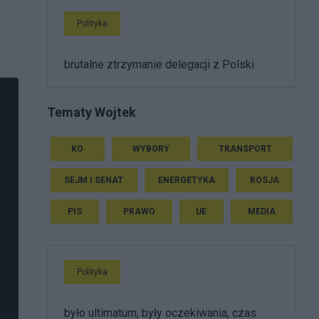
Polityka
brutalne ztrzymanie delegacji z Polski
Tematy Wojtek
KO
WYBORY
TRANSPORT
SEJM I SENAT
ENERGETYKA
ROSJA
PIS
PRAWO
UE
MEDIA
Polityka
było ultimatum, były oczekiwania, czas