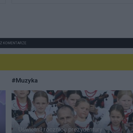
Ż KOMENTARZE
#
Muzyka
Uświetnił rocznicę prezydentury