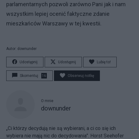
parlamentarnych pozwoli zarówno Pani jak i nam
wszystkim lepiej ocenić faktyczne zdanie
mieszkańców Warszawy w tej kwestii.
Autor: downunder
Udostępnij
Udostępnij
Lubię to!
Skomentuj
16
Obserwuj notkę
O mnie
downunder
„Ci którzy decydują nie są wybierani, a ci co się ich
wybiera nie mają nic do decydowania”. Horst Seehofer