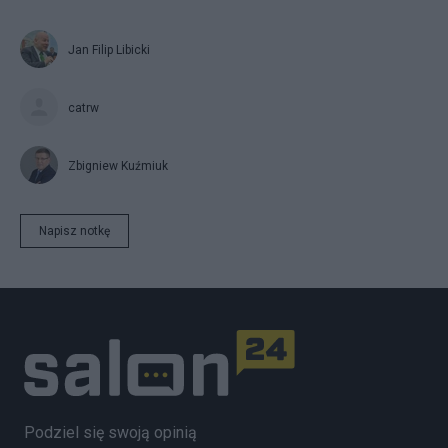
Jan Filip Libicki
catrw
Zbigniew Kuźmiuk
Napisz notkę
Podziel się swoją opinią