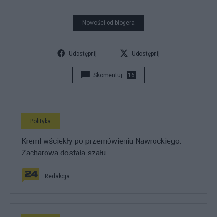
Nowości od blogera
Udostępnij
Udostępnij
Skomentuj
16
Polityka
Kreml wściekły po przemówieniu Nawrockiego.
Zacharowa dostała szału
Redakcja