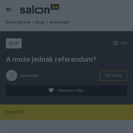
Strona główna
Blogi
downunder
294
BLOG
A może jednak referendum?
downunder
POLITYKA
Obserwuj notkę
28.06.2011