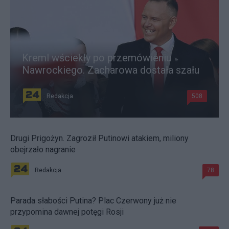
Kreml wściekły po przemówieniu
Nawrockiego. Zacharowa dostała szału
Redakcja
508
Drugi Prigożyn. Zagroził Putinowi atakiem, miliony
obejrzało nagranie
Redakcja
78
Parada słabości Putina? Plac Czerwony już nie
przypomina dawnej potęgi Rosji