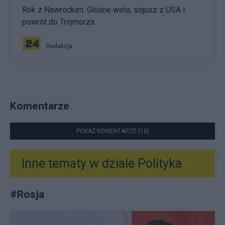
Rok z Nawrockim. Głośne weta, sojusz z USA i
powrót do Trójmorza
Redakcja
Komentarze
POKAŻ KOMENTARZE (16)
Inne tematy w dziale
Polityka
#
Rosja