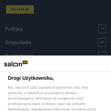
ZAŁÓŻ BLOG
Polityka
Gospodarka
Rozmaitości
Technologie
Drogi Użytkowniku,
Sport
My, naszych 1162 zaufanych partnerów oraz inne
podmioty z salon24.pl uzyskujemy dostęp i
Społeczeństwo
przechowujemy informacje na urządzeniu oraz
przetwarzamy dane osobowe, takie jak unikalne
Kultura
identyfikatory, standardowe informacje wysyłane przez