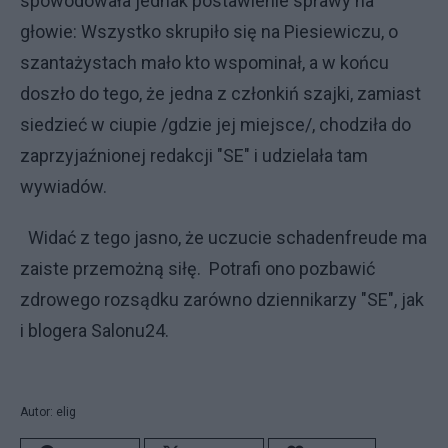
spowodowała jednak postawienie sprawy na
głowie: Wszystko skrupiło się na Piesiewiczu, o
szantażystach mało kto wspominał, a w końcu
doszło do tego, że jedna z członkiń szajki, zamiast
siedzieć w ciupie /gdzie jej miejsce/, chodziła do
zaprzyjaźnionej redakcji "SE" i udzielała tam
wywiadów.
Widać z tego jasno, że uczucie schadenfreude ma
zaiste przemożną siłę. Potrafi ono pozbawić
zdrowego rozsądku zarówno dziennikarzy "SE", jak
i blogera Salonu24.
Autor: elig