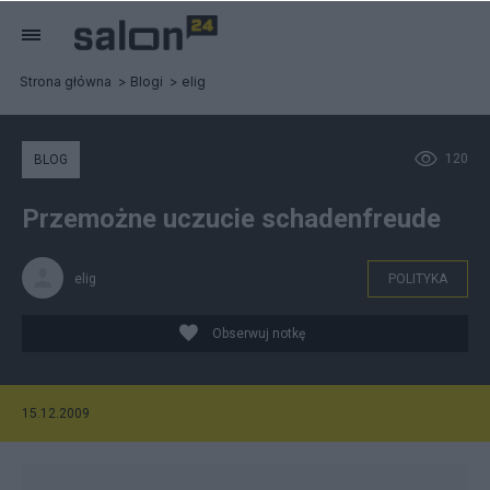
Strona główna
Blogi
elig
120
BLOG
Przemożne uczucie schadenfreude
elig
POLITYKA
Obserwuj notkę
15.12.2009