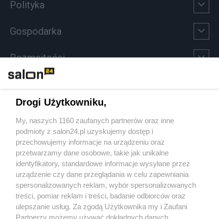
Polityka
Gospodarka
Rozmaitości
Technologie
Drogi Użytkowniku,
Sport
My, naszych 1160 zaufanych partnerów oraz inne
podmioty z salon24.pl uzyskujemy dostęp i
Społeczeństwo
przechowujemy informacje na urządzeniu oraz
przetwarzamy dane osobowe, takie jak unikalne
Kultura
identyfikatory, standardowe informacje wysyłane przez
urządzenie czy dane przeglądania w celu zapewniania
spersonalizowanych reklam, wybór spersonalizowanych
treści, pomiar reklam i treści, badanie odbiorców oraz
ulepszanie usług. Za zgodą Użytkownika my i Zaufani
X
Facebook
Instagram
Youtube
Partnerzy możemy używać dokładnych danych