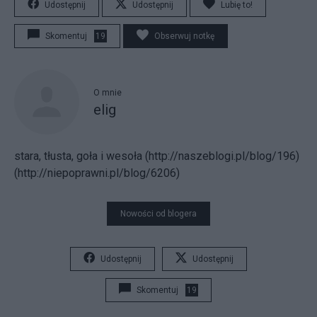
Udostępnij
Udostępnij
Lubię to!
Skomentuj
19
Obserwuj notkę
O mnie
elig
stara, tłusta, goła i wesoła (http://naszeblogi.pl/blog/196)
(http://niepoprawni.pl/blog/6206)
Nowości od blogera
Udostępnij
Udostępnij
Skomentuj
19