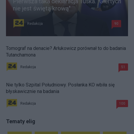
Pierwsza taka deklaracja Tuska. "Giertych
nie jest świętą krową"
Redakcja
90
Tomograf na denacie? Arłukowicz porównał to do badania
Tutanchamona
Redakcja
51
Nie tylko Szpital Południowy. Posłanka KO wbiła się
błyskawicznie na badania
Redakcja
100
Tematy elig