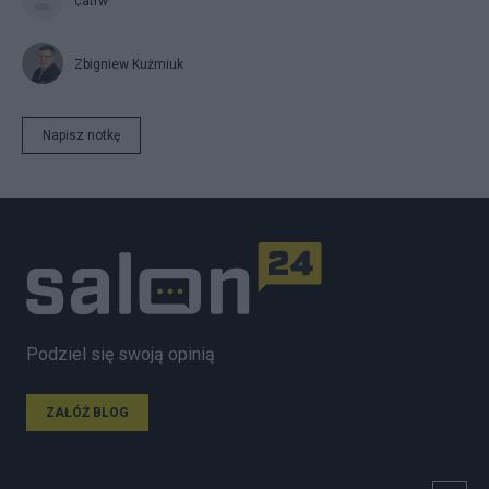
catrw
Zbigniew Kuźmiuk
Napisz notkę
Podziel się swoją opinią
ZAŁÓŻ BLOG