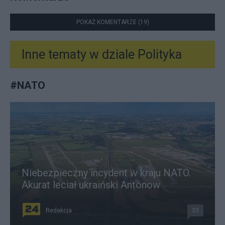
POKAŻ KOMENTARZE (19)
Inne tematy w dziale
Polityka
#
NATO
Niebezpieczny incydent w kraju NATO.
Akurat leciał ukraiński Antonow
Redakcja
33