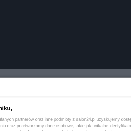
Reklama
niku,
fanych partnerów oraz inne podmioty z salon24.pl uzyskujemy dost
niu oraz przetwarzamy dane osobowe, takie jak unikalne identyfikat