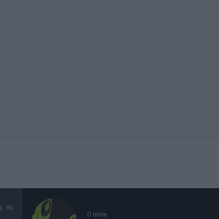
90
O mnie