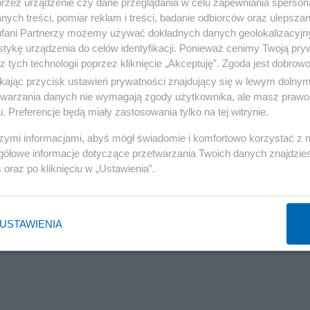
przez urządzenie czy dane przeglądania w celu zapewniania sperson
ych treści, pomiar reklam i treści, badanie odbiorców oraz ulepszan
fani Partnerzy możemy używać dokładnych danych geolokalizacyjn
tykę urządzenia do celów identyfikacji. Ponieważ cenimy Twoją pry
z tych technologii poprzez kliknięcie „Akceptuję”. Zgoda jest dobro
Reklama
ikając przycisk ustawień prywatności znajdujący się w lewym dolny
etwarzania danych nie wymagają zgody użytkownika, ale masz prawo 
. Preferencje będą miały zastosowania tylko na tej witrynie.
szymi informacjami, abyś mógł świadomie i komfortowo korzystać z
gółowe informacje dotyczące przetwarzania Twoich danych znajdzi
s
oraz po kliknięciu w „Ustawienia”.
USTAWIENIA
Reklama