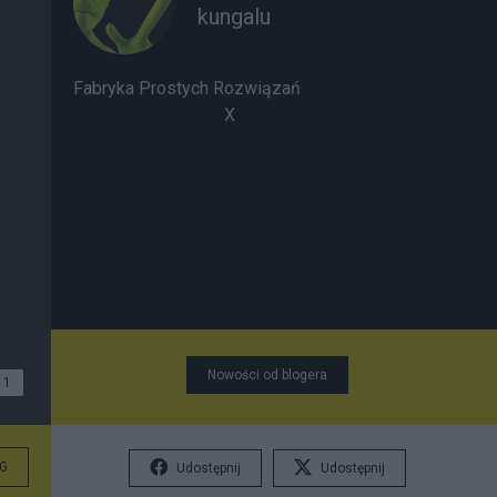
kungalu
Fabryka Prostych Rozwiązań
X
Nowości od blogera
1
G
Udostępnij
Udostępnij