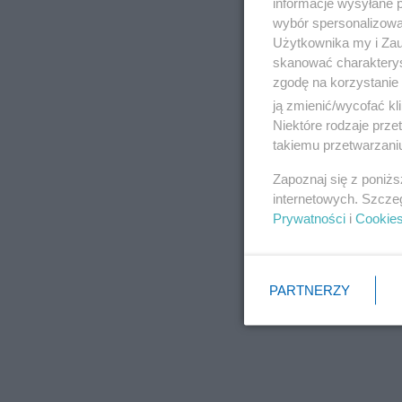
informacje wysyłane 
wybór spersonalizowan
Użytkownika my i Zau
skanować charakterys
zgodę na korzystanie 
ją zmienić/wycofać kl
Niektóre rodzaje prz
takiemu przetwarzaniu
Zapoznaj się z poniż
internetowych. Szcze
Prywatności
i
Cookie
PARTNERZY