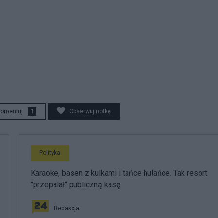
komentuj
1
Obserwuj notkę
Polityka
Karaoke, basen z kulkami i tańce hulańce. Tak resort
"przepalał" publiczną kasę
Redakcja