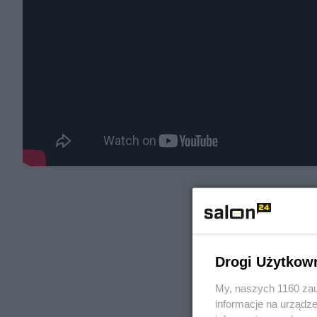
Drogi Użytkow
My, naszych 1160 zau
informacje na urządze