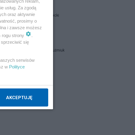
alizowanych reklam,
ie usług. Za zgodą
ych oraz aktywnie
Jan Filip Libicki
watność, prosimy o
wolna i zawsze możesz
catrw
m rogu strony
.
sprzeciwić się
Zbigniew Kuźmiuk
 naszych serwisów
esz w
Polityce
Napisz notkę
AKCEPTUJĘ