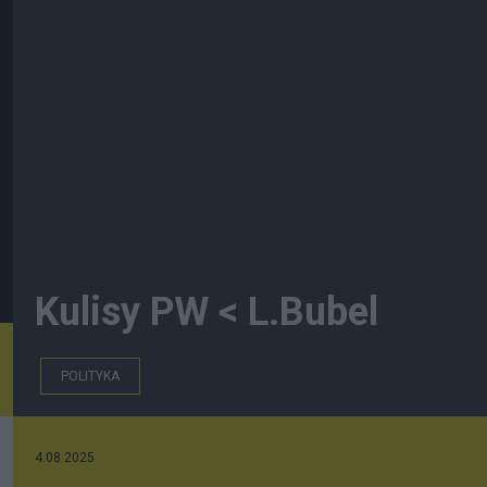
Kulisy PW < L.Bubel
POLITYKA
4.08.2025