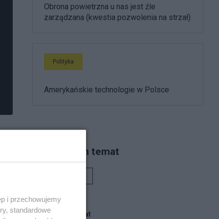
Obrona powietrzna u nas jest źle
zarządzana (kwestia pozwolenia na strzał)
Polityka
Amerykańskie technologie w Polsce
Piszą na ten temat
Rafał Woś
ęp i przechowujemy
ory, standardowe
Blogi na ten temat