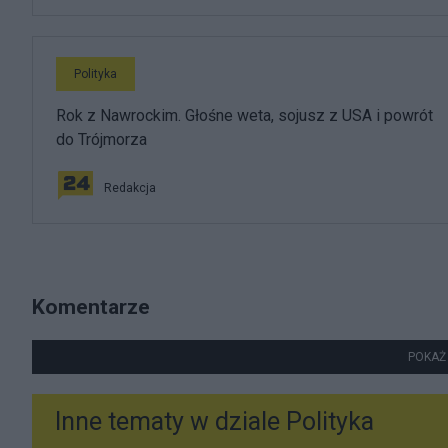
Polityka
Rok z Nawrockim. Głośne weta, sojusz z USA i powrót
do Trójmorza
Redakcja
Komentarze
POKAŻ
Inne tematy w dziale
Polityka