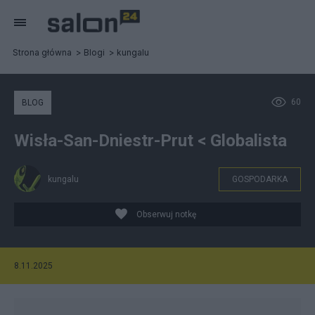
Strona główna
Blogi
kungalu
60
BLOG
Wisła-San-Dniestr-Prut < Globalista
kungalu
GOSPODARKA
Obserwuj notkę
8.11.2025