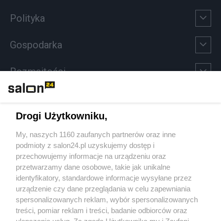
Polityka
Gospodarka
Rozmaitości
Technologie
Drogi Użytkowniku,
Sport
My, naszych 1160 zaufanych partnerów oraz inne
podmioty z salon24.pl uzyskujemy dostęp i
Społeczeństwo
przechowujemy informacje na urządzeniu oraz
przetwarzamy dane osobowe, takie jak unikalne
Kultura
identyfikatory, standardowe informacje wysyłane przez
urządzenie czy dane przeglądania w celu zapewniania
spersonalizowanych reklam, wybór spersonalizowanych
treści, pomiar reklam i treści, badanie odbiorców oraz