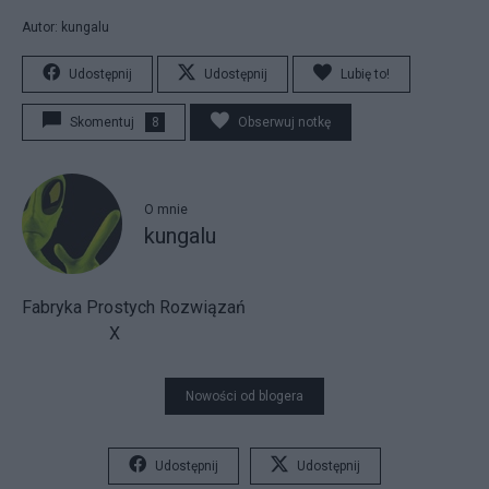
Autor: kungalu
Udostępnij
Udostępnij
Lubię to!
Skomentuj
8
Obserwuj notkę
O mnie
kungalu
Fabryka Prostych Rozwiązań
X
Nowości od blogera
Udostępnij
Udostępnij