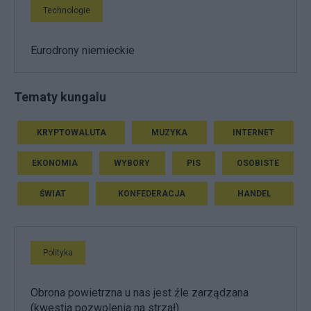
Technologie
Eurodrony niemieckie
Tematy kungalu
KRYPTOWALUTA
MUZYKA
INTERNET
EKONOMIA
WYBORY
PIS
OSOBISTE
ŚWIAT
KONFEDERACJA
HANDEL
Polityka
Obrona powietrzna u nas jest źle zarządzana
(kwestia pozwolenia na strzał)