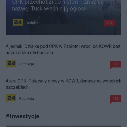
CPK przechodzi do historii i zmienia
nazwę. Tusk właśnie ją ogłosił
Redakcja
324
A jednak. Działka pod CPK w Zabłotni wróci do KOWR bez
uszczerbku dla budżetu
Redakcja
131
Afera CPK. Poleciały głowy w KOWR, dymisje na wysokich
szczeblach
Redakcja
130
#
Inwestycje