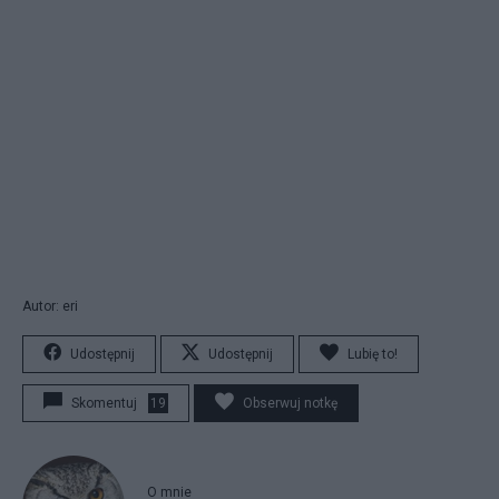
Autor: eri
Udostępnij
Udostępnij
Lubię to!
Skomentuj
19
Obserwuj notkę
O mnie