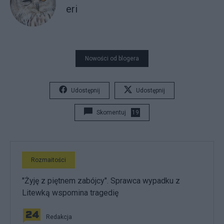
eri
Nowości od blogera
Udostępnij
Udostępnij
Skomentuj
19
Rozmaitości
"Żyję z piętnem zabójcy". Sprawca wypadku z
Litewką wspomina tragedię
Redakcja