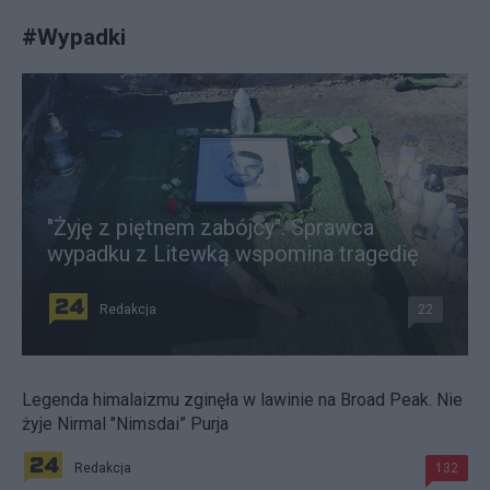
#
Wypadki
"Żyję z piętnem zabójcy". Sprawca
wypadku z Litewką wspomina tragedię
Redakcja
22
Legenda himalaizmu zginęła w lawinie na Broad Peak. Nie
żyje Nirmal "Nimsdai” Purja
Redakcja
132