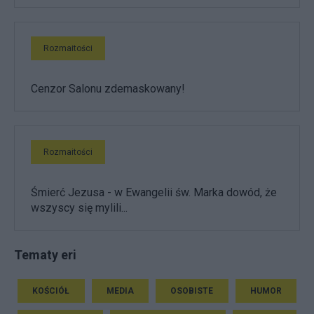
Rozmaitości
Cenzor Salonu zdemaskowany!
Rozmaitości
Śmierć Jezusa - w Ewangelii św. Marka dowód, że
wszyscy się mylili...
Tematy eri
KOŚCIÓŁ
MEDIA
OSOBISTE
HUMOR