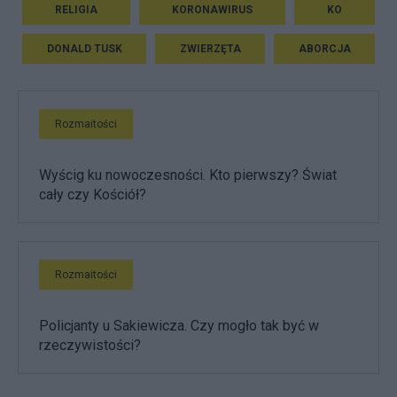
RELIGIA
KORONAWIRUS
KO
DONALD TUSK
ZWIERZĘTA
ABORCJA
Rozmaitości
Wyścig ku nowoczesności. Kto pierwszy? Świat
cały czy Kościół?
Rozmaitości
Policjanty u Sakiewicza. Czy mogło tak być w
rzeczywistości?