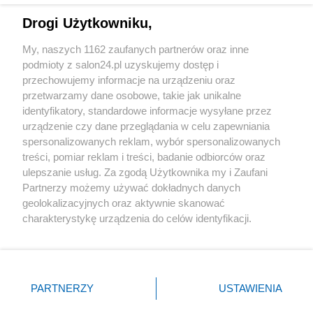
Drogi Użytkowniku,
Sport
My, naszych 1162 zaufanych partnerów oraz inne
podmioty z salon24.pl uzyskujemy dostęp i
Społeczeństwo
przechowujemy informacje na urządzeniu oraz
przetwarzamy dane osobowe, takie jak unikalne
Kultura
identyfikatory, standardowe informacje wysyłane przez
urządzenie czy dane przeglądania w celu zapewniania
spersonalizowanych reklam, wybór spersonalizowanych
treści, pomiar reklam i treści, badanie odbiorców oraz
ulepszanie usług. Za zgodą Użytkownika my i Zaufani
X
Facebook
Instagram
Youtube
Partnerzy możemy używać dokładnych danych
geolokalizacyjnych oraz aktywnie skanować
charakterystykę urządzenia do celów identyfikacji.
Web Content Media sp. z o. o. © 2022
Ponieważ cenimy Twoją prywatność, prosimy o zgodę na
korzystanie z tych technologii poprzez kliknięcie
„Akceptuję”. Zgoda jest dobrowolna i zawsze możesz ją
Pomoc
O nas
Praca
Reklama
Kontakt
zmienić/wycofać klikając przycisk ustawień prywatności
PARTNERZY
USTAWIENIA
znajdujący się w lewym dolnym rogu strony
. Niektóre