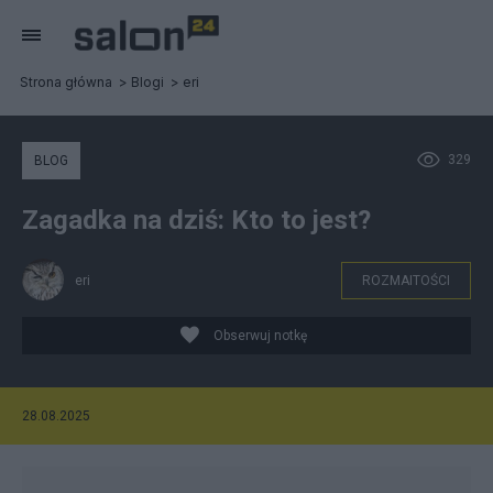
Strona główna
Blogi
eri
329
BLOG
Zagadka na dziś: Kto to jest?
eri
ROZMAITOŚCI
Obserwuj notkę
28.08.2025