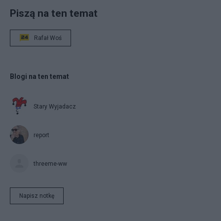
Piszą na ten temat
Rafał Woś
Blogi na ten temat
Stary Wyjadacz
report
threeme-ww
Napisz notkę