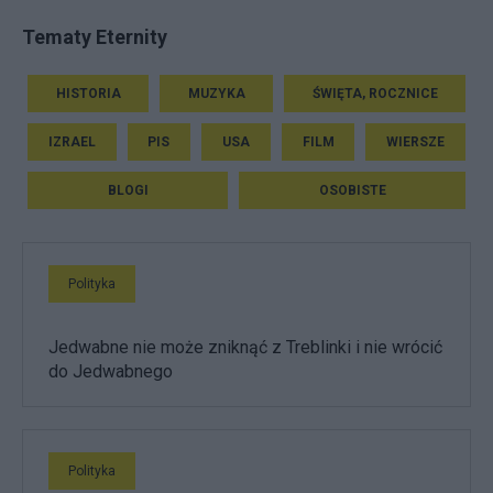
Tematy Eternity
HISTORIA
MUZYKA
ŚWIĘTA, ROCZNICE
IZRAEL
PIS
USA
FILM
WIERSZE
BLOGI
OSOBISTE
Polityka
Jedwabne nie może zniknąć z Treblinki i nie wrócić
do Jedwabnego
Polityka