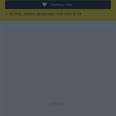
Obserwuj notkę
11.06.2026 , ostatnia aktualizacja: 14.06.2026, 01:04