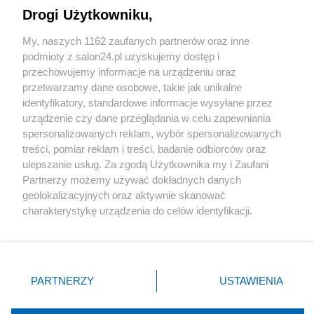
Drogi Użytkowniku,
Sport
My, naszych 1162 zaufanych partnerów oraz inne
podmioty z salon24.pl uzyskujemy dostęp i
Społeczeństwo
przechowujemy informacje na urządzeniu oraz
przetwarzamy dane osobowe, takie jak unikalne
Kultura
identyfikatory, standardowe informacje wysyłane przez
urządzenie czy dane przeglądania w celu zapewniania
spersonalizowanych reklam, wybór spersonalizowanych
treści, pomiar reklam i treści, badanie odbiorców oraz
ulepszanie usług. Za zgodą Użytkownika my i Zaufani
X
Facebook
Instagram
Youtube
Partnerzy możemy używać dokładnych danych
geolokalizacyjnych oraz aktywnie skanować
charakterystykę urządzenia do celów identyfikacji.
Web Content Media sp. z o. o. © 2022
Ponieważ cenimy Twoją prywatność, prosimy o zgodę na
korzystanie z tych technologii poprzez kliknięcie
„Akceptuję”. Zgoda jest dobrowolna i zawsze możesz ją
Pomoc
O nas
Praca
Reklama
Kontakt
zmienić/wycofać klikając przycisk ustawień prywatności
PARTNERZY
USTAWIENIA
znajdujący się w lewym dolnym rogu strony
. Niektóre
rodzaje przetwarzania danych nie wymagają zgody