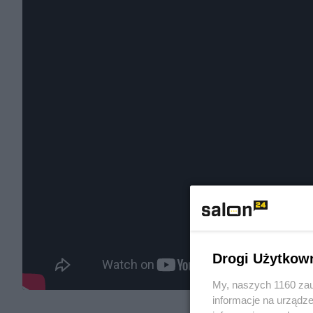
Drogi Użytkow
My, naszych 1160 zau
informacje na urządze