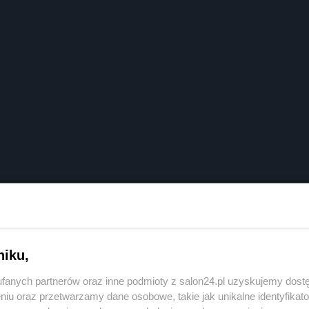
niku,
fanych partnerów oraz inne podmioty z salon24.pl uzyskujemy dost
niu oraz przetwarzamy dane osobowe, takie jak unikalne identyfikat