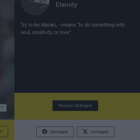
Eternity
Try to be Meraki, - means “to do something with
soul, creativity, or love”
Nowości od blogera
7
G
Udostępnij
Udostępnij