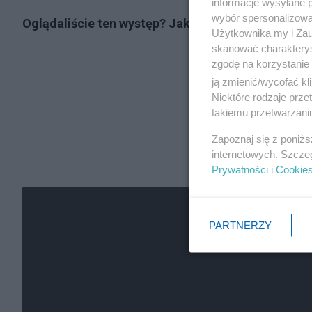
informacje wysyłane 
wybór spersonalizowan
Oglądaliście ten występ? Jak oceniacie mecz Me
Użytkownika my i Zau
skanować charakterys
zgodę na korzystanie 
ją zmienić/wycofać kl
Niektóre rodzaje prz
takiemu przetwarzaniu
Zapoznaj się z poniż
internetowych. Szcze
Prywatności
i
Cookie
PARTNERZY