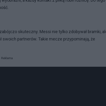
wyobraźni, a każdy kontakt z piłką robił różnicę. Do tego
ność.
zabójczo skuteczny. Messi nie tylko zdobywał bramki, al
wał swoich partnerów. Takie mecze przypominają, że
Reklama