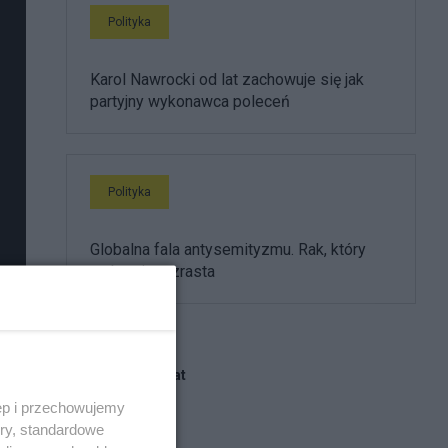
Polityka
Karol Nawrocki od lat zachowuje się jak
partyjny wykonawca poleceń
Polityka
Globalna fala antysemityzmu. Rak, który
znów się rozrasta
Blogi na ten temat
ęp i przechowujemy
ory, standardowe
HareM