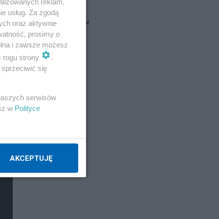
alizowanych reklam,
ie usług. Za zgodą
ych oraz aktywnie
obserwathor
watność, prosimy o
wolna i zawsze możesz
wrocman
m rogu strony
.
sprzeciwić się
Napisz notkę
 naszych serwisów
esz w
Polityce
AKCEPTUJĘ