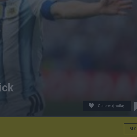
ick
Obserwuj notkę
BLO