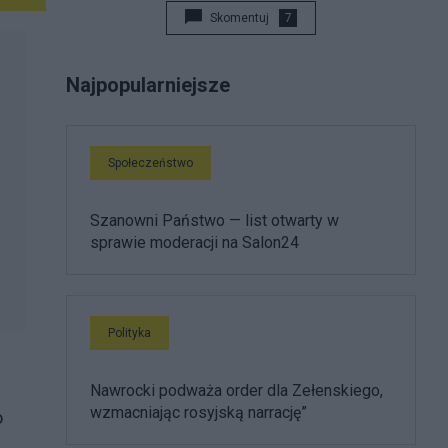
Skomentuj
7
Najpopularniejsze
Społeczeństwo
Szanowni Państwo — list otwarty w
sprawie moderacji na Salon24
Polityka
Nawrocki podważa order dla Zełenskiego,
wzmacniając rosyjską narrację”
o