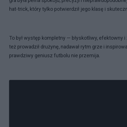
gra była pełna spokoju, precyzji i nieprawdopodobnej 
hat-trick, który tylko potwierdził jego klasę i skutecz
To był występ kompletny — błyskotliwy, efektowny i 
też prowadził drużynę, nadawał rytm grze i inspiro
prawdziwy geniusz futbolu nie przemija.