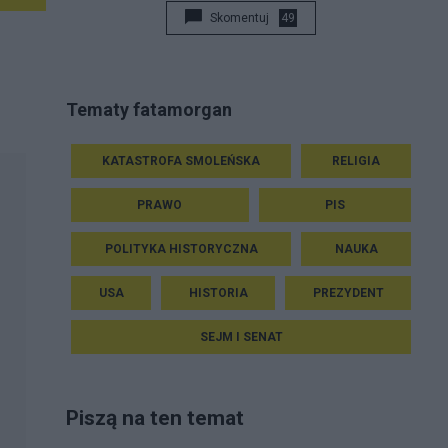
świecie. Wszelkie podobieństwa do faktów,
Skomentuj
49
zdarzeń, lub osób nawet w przypadku pozornej
zgodności z faktami lub osobami rzeczywistymi,
są jedynie przypadkowe.
Tematy fatamorgan
KATASTROFA SMOLEŃSKA
RELIGIA
PRAWO
PIS
POLITYKA HISTORYCZNA
NAUKA
USA
HISTORIA
PREZYDENT
SEJM I SENAT
Piszą na ten temat