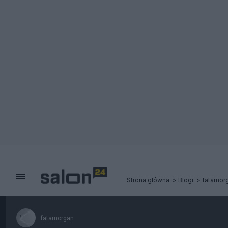
Strona główna
Blogi
fatamor
fatamorgan