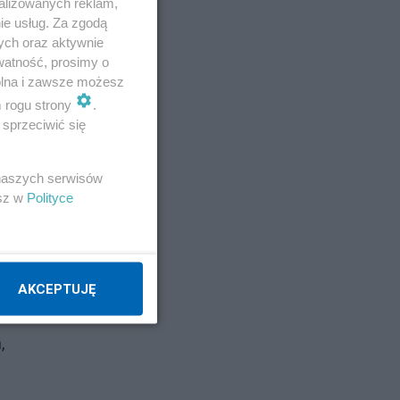
alizowanych reklam,
ie usług. Za zgodą
ych oraz aktywnie
watność, prosimy o
wolna i zawsze możesz
m rogu strony
.
sprzeciwić się
 naszych serwisów
esz w
Polityce
AKCEPTUJĘ
,