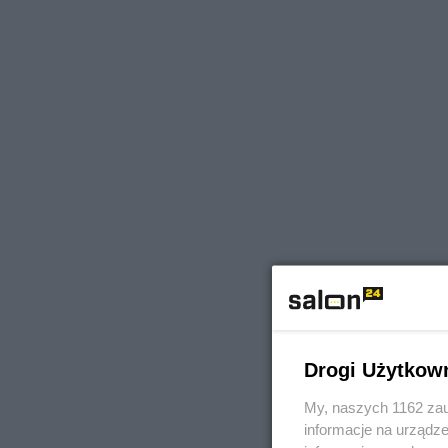
Drogi Użytkow
My, naszych 1162 zau
informacje na urządze