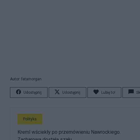
Autor: fatamorgan
Udostępnij
Udostępnij
Lubię to!
S
Polityka
Kreml wściekły po przemówieniu Nawrockiego.
Zacharowa dostała szału