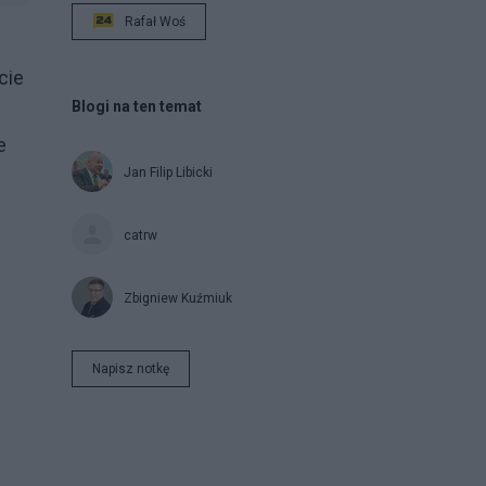
Rafał Woś
cie
Blogi na ten temat
e
Jan Filip Libicki
catrw
Zbigniew Kuźmiuk
Napisz notkę