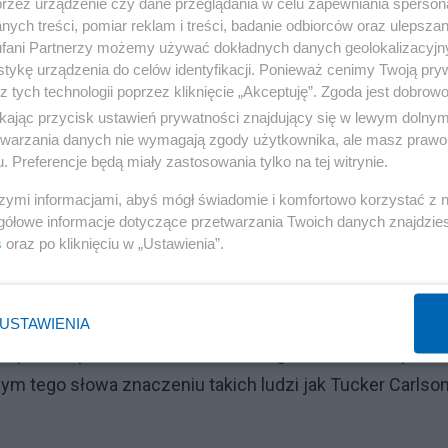
przez urządzenie czy dane przeglądania w celu zapewniania sperson
ych treści, pomiar reklam i treści, badanie odbiorców oraz ulepszan
anymi na Tweeter "programami" zwolnionego z pracy
fani Partnerzy możemy używać dokładnych danych geolokalizacyjn
oko pojęte "Wielkie Media" od dawna już nie spełniają
tykę urządzenia do celów identyfikacji. Ponieważ cenimy Twoją pry
z tych technologii poprzez kliknięcie „Akceptuję”. Zgoda jest dobro
ikając przycisk ustawień prywatności znajdujący się w lewym dolny
etwarzania danych nie wymagają zgody użytkownika, ale masz prawo 
k będące pod kontrolą ponadnarodowych grup wpływu,
. Preferencje będą miały zastosowania tylko na tej witrynie.
d lat kompletnie skorumpowane.
szymi informacjami, abyś mógł świadomie i komfortowo korzystać z
gółowe informacje dotyczące przetwarzania Twoich danych znajdzi
Reklama
s
oraz po kliknięciu w „Ustawienia”.
o podkreślić rolę w tym wszystkim obecnego właściciela
USTAWIENIA
 dzięki zakupowi Tweeter, zmienionego obecnie w X przez
ym tego słowa znaczeniu takich ludzi jak Tucker Carlson