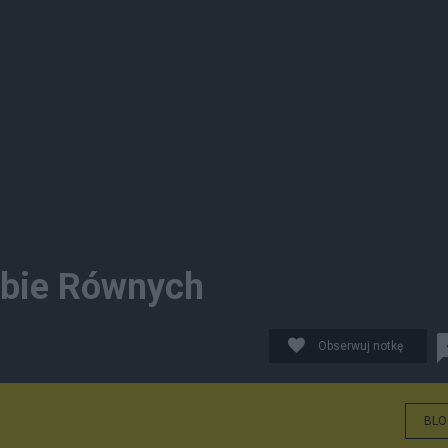
obie Równych
Obserwuj notkę
BLO