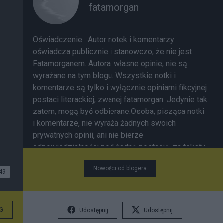
fatamorgan
Oświadczenie : Autor notek i komentarzy
oświadcza publicznie i stanowczo, że nie jest
Fatamorganem. Autora. własne opinie, nie są
wyrażane na tym blogu. Wszystkie notki i
komentarze są tylko i wyłącznie opiniami fikcyjnej
postaci literackiej, zwanej fatamorgan. Jedynie tak
zatem, mogą być odbierane.Osoba, pisząca notki
i komentarze, nie wyraża żadnych swoich
prywatnych opinii, ani nie bierze
odpowiedzialności pod żadną postacią, za teksty
pisane przez nią w formie jedynie fikcji literackiej.
Nowości od blogera
Jako, ze osoba pisząca, jest osobą fizyczną a
49
fatamorgan jest fikcyjną postacią stworzona
jedynie w celu przekazu literackiego. Zatem
Fatamorgan, to fikcyjna postać, której istnienia nie
G
Udostępnij
Udostępnij
ma w rzeczywistym, fizycznym, dotykalnym