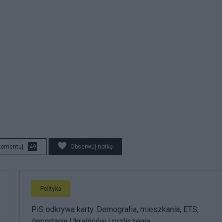
komentuj
49
Obserwuj notkę
Polityka
PiS odkrywa karty. Demografia, mieszkania, ETS,
deportacje Ukraińców i rozliczenia