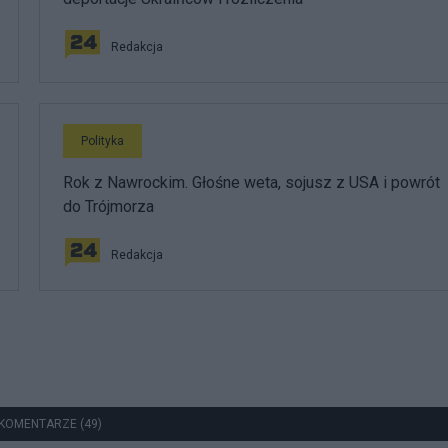
Redakcja
Polityka
Rok z Nawrockim. Głośne weta, sojusz z USA i powrót
do Trójmorza
Redakcja
KOMENTARZE (49)