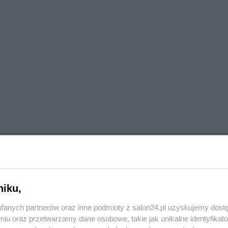
niku,
fanych partnerów oraz inne podmioty z salon24.pl uzyskujemy dost
niu oraz przetwarzamy dane osobowe, takie jak unikalne identyfikat