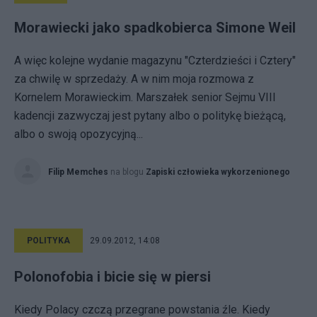
Morawiecki jako spadkobierca Simone Weil
A więc kolejne wydanie magazynu "Czterdzieści i Cztery"
za chwilę w sprzedaży. A w nim moja rozmowa z
Kornelem Morawieckim. Marszałek senior Sejmu VIII
kadencji zazwyczaj jest pytany albo o politykę bieżącą,
albo o swoją opozycyjną...
Filip Memches
na blogu
Zapiski człowieka wykorzenionego
POLITYKA
29.09.2012, 14:08
Polonofobia i bicie się w piersi
Kiedy Polacy czczą przegrane powstania źle. Kiedy