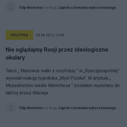
Filip Memches
na blogu
Zapiski człowieka wykorzenionego
POLITYKA
28.08.2012, 13:08
Nie oglądajmy Rosji przez ideologiczne
okulary
Tekst „ Manowce walki z rusofobią ” w „Rzeczpospolitej”
wywołał reakcję tygodnika „Myśl Polska”. W artykule „
Muzealnictwo wedle Memchesa ” zostałem wywołany do
tablicy przez Macieja...
Filip Memches
na blogu
Zapiski człowieka wykorzenionego