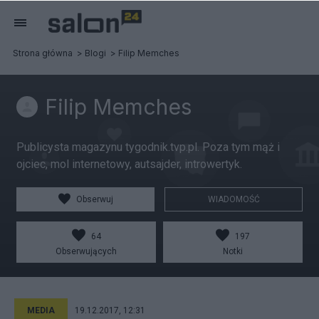
Strona główna
Blogi
Filip Memches
Filip Memches
Publicysta magazynu tygodnik.tvp.pl. Poza tym mąż i
ojciec, mol internetowy, autsajder, introwertyk.
Obserwuj
WIADOMOŚĆ
64
197
Obserwujących
Notki
MEDIA
19.12.2017, 12:31