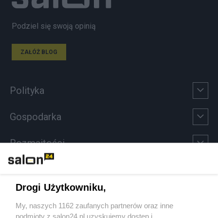
Podziel się swoją opinią
ZAŁÓŻ BLOG
Polityka
Gospodarka
Rozmaitości
Technologie
Drogi Użytkowniku,
Sport
My, naszych 1162 zaufanych partnerów oraz inne
podmioty z salon24.pl uzyskujemy dostęp i