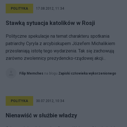
POLITYKA
17.08.2012, 11:34
Stawką sytuacja katolików w Rosji
Polityczne spekulacje na temat charakteru spotkania
patriarchy Cyryla z arcybiskupem Józefem Michalikiem
przesłaniają istotę tego wydarzenia. Tak się zachowują
zarówno zwolennicy prezydencko-rządowej akcji...
Filip Memches
na blogu
Zapiski człowieka wykorzenionego
POLITYKA
30.07.2012, 10:34
Nienawiść w służbie władzy