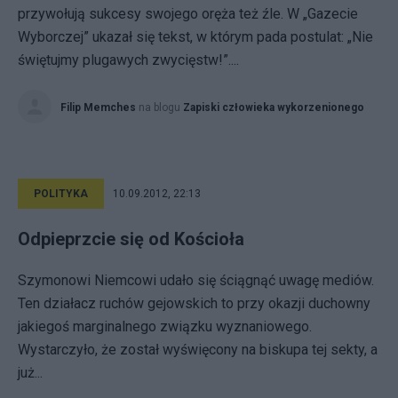
przywołują sukcesy swojego oręża też źle. W „Gazecie
Wyborczej” ukazał się tekst, w którym pada postulat: „Nie
świętujmy plugawych zwycięstw!”....
Filip Memches
na blogu
Zapiski człowieka wykorzenionego
POLITYKA
10.09.2012, 22:13
Odpieprzcie się od Kościoła
Szymonowi Niemcowi udało się ściągnąć uwagę mediów.
Ten działacz ruchów gejowskich to przy okazji duchowny
jakiegoś marginalnego związku wyznaniowego.
Wystarczyło, że został wyświęcony na biskupa tej sekty, a
już...