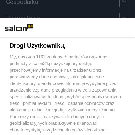
Gospodarka
Rozmaitości
Technologie
Drogi Użytkowniku,
Sport
My, naszych 1162 zaufanych partnerów oraz inne
podmioty z salon24.pl uzyskujemy dostęp i
Społeczeństwo
przechowujemy informacje na urządzeniu oraz
przetwarzamy dane osobowe, takie jak unikalne
Kultura
identyfikatory, standardowe informacje wysyłane przez
urządzenie czy dane przeglądania w celu zapewniania
spersonalizowanych reklam, wybór spersonalizowanych
treści, pomiar reklam i treści, badanie odbiorców oraz
ulepszanie usług. Za zgodą Użytkownika my i Zaufani
X
Facebook
Instagram
Youtube
Partnerzy możemy używać dokładnych danych
geolokalizacyjnych oraz aktywnie skanować
charakterystykę urządzenia do celów identyfikacji.