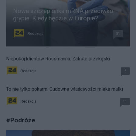
Nowa szczepionka mRNA przeciwko
grypie. Kiedy będzie w Europie?
Redakcja
31
Niepokój klientów Rossmanna. Zatrute przekąski
Redakcja
5
To nie tylko pokarm. Cudowne właściwości mleka matki
Redakcja
11
#
Podróże