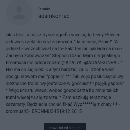
O mnie
adamkonrad
jakiś taki... a no i z dysortografią więc będą błędy Pewien
człowiek rzekł do wszechświata: "Ja istnieję, Panie!" "A
jednakt - wszechświat na to- Fakt ten nie nakłada na mnie
Żadnych zobowiązań" Stephen Crane
Mam oryginalnego
Bronmusa nie odsprzedam @AZALYA...@ADAMKONRAD ^
Nie ma co się pieklić a tym bardziej żalić. Trzeba wam
obojgu słowem dać "popalić" ^*^ Tak więc posłuchajcie wy
nieznośne trolle: wy jesteście w gościach!!! pojęli, gapole?
^ Więc umiaru wiecej wobec gospodarza bo mnie takich
trutni więcej tu się zdarza. ^ Zamieszkują teraz moje
kazamaty. Będziecie chcieć fikać Wyp*****lę z chaty !!! -
bronmus45- BRONMUS4519:12 2015
Nowości od blogera