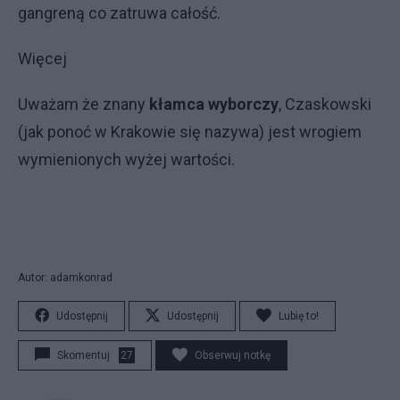
gangreną co zatruwa całość.
Więcej
Uważam że znany
kłamca wyborczy
, Czaskowski
(jak ponoć w Krakowie się nazywa) jest wrogiem
wymienionych wyżej wartości.
Autor: adamkonrad
Udostępnij
Udostępnij
Lubię to!
Skomentuj
27
Obserwuj notkę