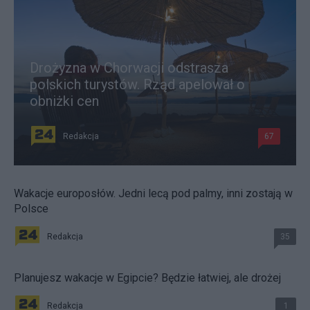
Drożyzna w Chorwacji odstrasza
polskich turystów. Rząd apelował o
obniżki cen
Redakcja
67
Wakacje europosłów. Jedni lecą pod palmy, inni zostają w
Polsce
Redakcja
35
Planujesz wakacje w Egipcie? Będzie łatwiej, ale drożej
Redakcja
1