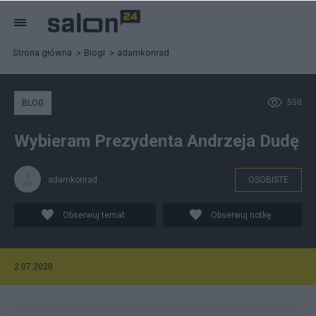
Strona główna
Blogi
adamkonrad
550
BLOG
Wybieram Prezydenta Andrzeja Dudę
adamkonrad
OSOBISTE
Obserwuj temat
Obserwuj notkę
2.07.2020