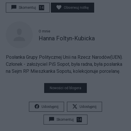
Skomentuj
14
Obserwuj notkę
O mnie
Hanna Foltyn-Kubicka
Posłanka Grupy Politycznej Unii na Rzecz Narodów(UEN).
Członek - założyciel PiS Sopot, była radna, była posłanka
na Sejm RP. Mieszkanka Sopotu, kolekcjonuje porcelanę.
Nowości od blogera
Udostępnij
Udostępnij
Skomentuj
14