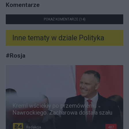
Komentarze
POKAŻ KOMENTARZE (14)
Inne tematy w dziale
Polityka
#
Rosja
Kreml wściekły po przemówieniu
Nawrockiego. Zacharowa dostała szału
Redakcja
487