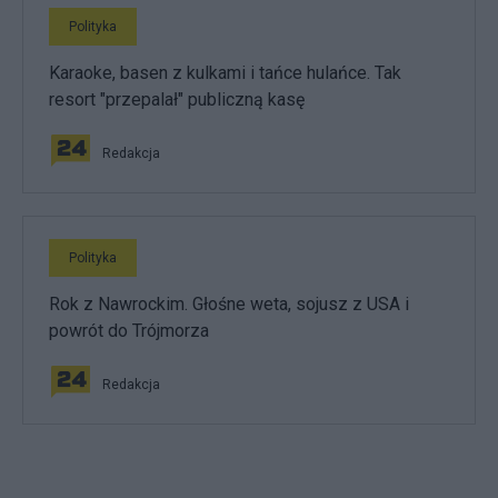
Polityka
Karaoke, basen z kulkami i tańce hulańce. Tak
resort "przepalał" publiczną kasę
Redakcja
Polityka
Rok z Nawrockim. Głośne weta, sojusz z USA i
powrót do Trójmorza
Redakcja