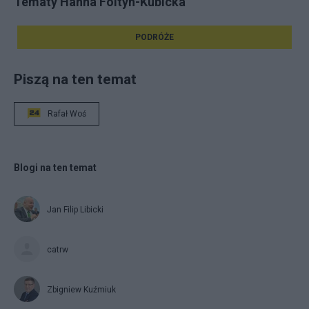
Tematy Hanna Foltyn-Kubicka
PODRÓŻE
Piszą na ten temat
Rafał Woś
Blogi na ten temat
Jan Filip Libicki
catrw
Zbigniew Kuźmiuk