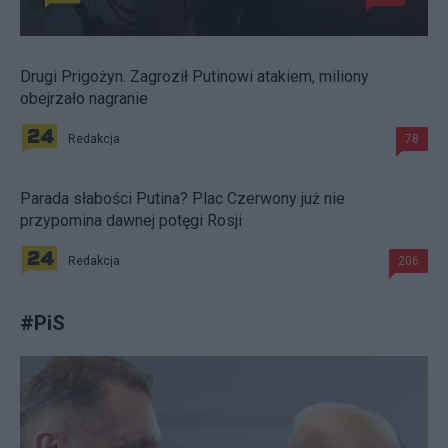
Drugi Prigożyn. Zagroził Putinowi atakiem, miliony
obejrzało nagranie
Redakcja
78
Parada słabości Putina? Plac Czerwony już nie
przypomina dawnej potęgi Rosji
Redakcja
206
#
PiS