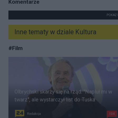
Komentarze
POKAŻ 
Inne tematy w dziale
Kultura
#
Film
Olbrychski skarży się na rząd. "Napluł mi w
twarz", ale wystarczył list do Tuska
Redakcja
104