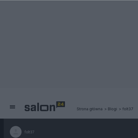
Strona główna
Blogi
folt37
folt37