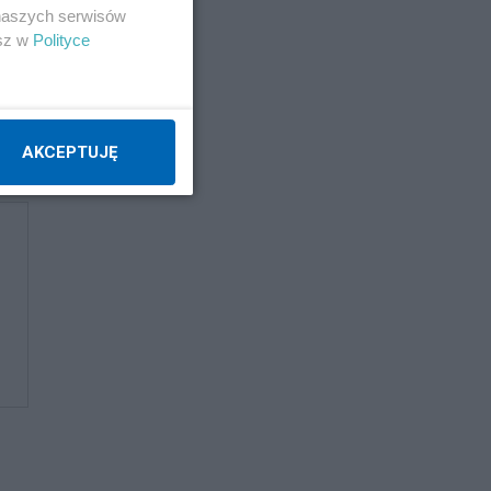
 naszych serwisów
esz w
Polityce
AKCEPTUJĘ