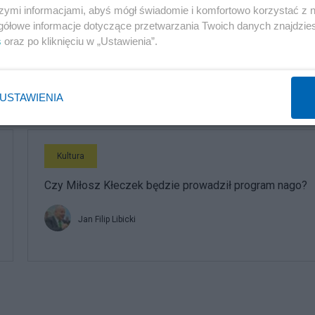
szymi informacjami, abyś mógł świadomie i komfortowo korzystać z
Kultura
gółowe informacje dotyczące przetwarzania Twoich danych znajdzi
Uświetnił rocznicę prezydentury Nawrockiego. Kim jest
s
oraz po kliknięciu w „Ustawienia”.
Eldo?
Redakcja
USTAWIENIA
Kultura
Czy Miłosz Kłeczek będzie prowadził program nago?
Jan Filip Libicki