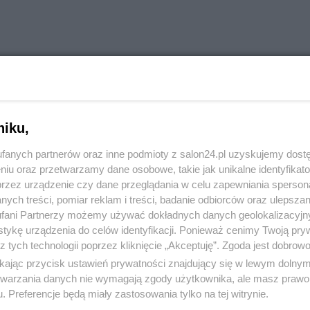
lą Salonu.
niku,
fanych partnerów oraz inne podmioty z salon24.pl uzyskujemy dost
niu oraz przetwarzamy dane osobowe, takie jak unikalne identyfikat
przez urządzenie czy dane przeglądania w celu zapewniania sperson
ych treści, pomiar reklam i treści, badanie odbiorców oraz ulepszan
fani Partnerzy możemy używać dokładnych danych geolokalizacyjn
tykę urządzenia do celów identyfikacji. Ponieważ cenimy Twoją pry
z tych technologii poprzez kliknięcie „Akceptuję”. Zgoda jest dobro
komentuj
13
Obserwuj notkę
ikając przycisk ustawień prywatności znajdujący się w lewym dolny
etwarzania danych nie wymagają zgody użytkownika, ale masz prawo 
. Preferencje będą miały zastosowania tylko na tej witrynie.