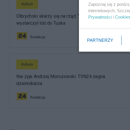
Zapoznaj się z poniż
Kultura
internetowych. Szcze
Olbrychski skarży się na rząd. "Napluł mi w twarz", ale
Prywatności
i
Cookie
wystarczył list do Tuska
Redakcja
PARTNERZY
Kultura
Nie żyje Andrzej Morozowski. TVN24 żegna
dziennikarza
Redakcja