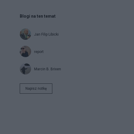
Blogi na ten temat
Jan Filip Libicki
report
Marcin B. Brixen
Napisz notkę