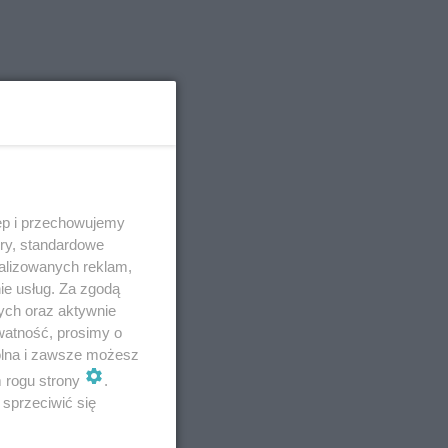
ęp i przechowujemy
ory, standardowe
alizowanych reklam,
ie usług. Za zgodą
ych oraz aktywnie
watność, prosimy o
wolna i zawsze możesz
m rogu strony
.
sprzeciwić się