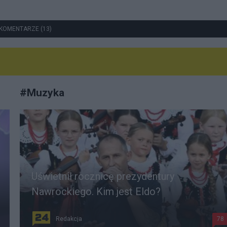
KOMENTARZE (13)
#
Muzyka
Uświetnił rocznicę prezydentury
Nawrockiego. Kim jest Eldo?
Redakcja
78