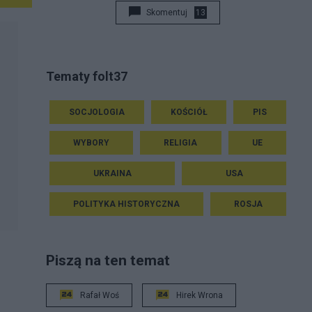
Skomentuj
13
Tematy folt37
SOCJOLOGIA
KOŚCIÓŁ
PIS
WYBORY
RELIGIA
UE
UKRAINA
USA
POLITYKA HISTORYCZNA
ROSJA
Piszą na ten temat
Rafał Woś
Hirek Wrona