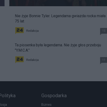
Nie żyje Bonnie Tyler. Legendarna gwiazda rocka miała
75 lat
Redakcja
15
Ta piosenka była legendarna. Nie żyje głos przeboju
"Y.M.C.A."
Redakcja
11
Polityka
Gospodarka
Rosja
Biznes