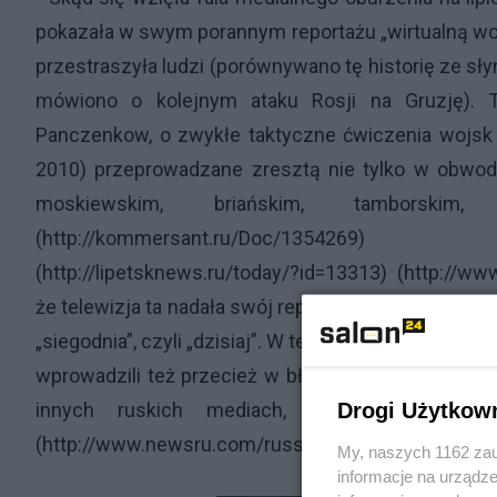
pokazała w swym porannym reportażu „wirtualną wojn
przestraszyła ludzi (porównywano tę historię ze sły
mówiono o kolejnym ataku Rosji na Gruzję). T
Panczenkow, o zwykłe taktyczne ćwiczenia wojsk
2010) przeprowadzane zresztą nie tylko w obwodzi
moskiewskim, briańskim, tamborskim
(
http://kommersant.ru/Doc/1354269
)
(
http://lipetsknews.ru/today/?id=13313
) (
http://www
że telewizja ta nadała swój reportaż w poniedziałek 1
„siegodnia”, czyli „dzisiaj”. W ten sposób dziennikarze
wprowadzili też przecież w błąd samych telewidzów,
Drogi Użytkow
innych ruskich mediach, manewry zaczęły
(
http://www.newsru.com/russia/14apr2010/lipetsk.
My, naszych 1162 zau
informacje na urządze