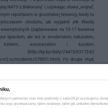
ę NATO z Białorusią” i, używając słowa „wojna”,
nnym reportażem w gruzińskiej telewizji, kiedy to
ymczasem chodziło, jak wyjaśnił płk Wasilij
 wewnętrznych (zaplanowane na 13-17 kwietnia
e lipieckim, ale też w smoleńskim, kałużskim,
, tulskim, woroneżskim i kurskim
 (
http://kp.by/daily/24473/631724/
)
.nr2.ru/incidents/279051.html
). Po drugie stąd,
2 kwietnia rano i, co więcej, użyła w relacji słowa
 „oszyblis'”. Nie tylko oni się oczywiście pomylili;
 gdyż, jak wyjaśniali przedstawiciele wojska, w
niku,
 się dopiero 13 kwietnia, a nie 12-go
html
).
fanych partnerów oraz inne podmioty z salon24.pl uzyskujemy dost
niu oraz przetwarzamy dane osobowe, takie jak unikalne identyfikat