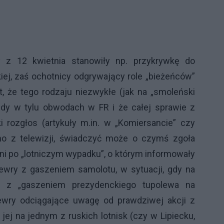
y z 12 kwietnia stanowiły np. przykrywkę do
iej, zaś ochotnicy odgrywający role „bieżeńców”
t, że tego rodzaju niezwykłe (jak na „smoleński
edy w tylu obwodach w FR i że całej sprawie z
 rozgłos (artykuły m.in. w „Komiersancie” czy
no z telewizji, świadczyć może o czymś zgoła
dni po „lotniczym wypadku”, o którym informowały
ewry z gaszeniem samolotu, w sytuacji, gdy na
a” z „gaszeniem prezydenckiego tupolewa na
wry odciągające uwagę od prawdziwej akcji z
ej na jednym z ruskich lotnisk (czy w Lipiecku,