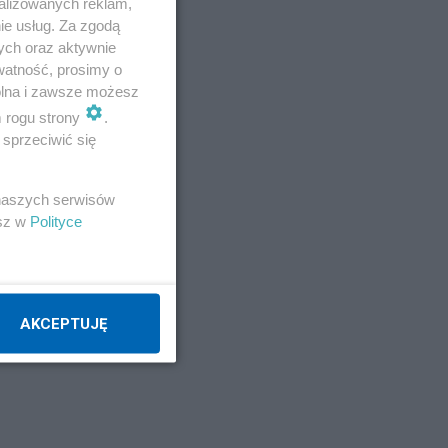
alizowanych reklam,
ie usług. Za zgodą
ych oraz aktywnie
watność, prosimy o
wolna i zawsze możesz
m rogu strony
.
sprzeciwić się
 naszych serwisów
esz w
Polityce
AKCEPTUJĘ