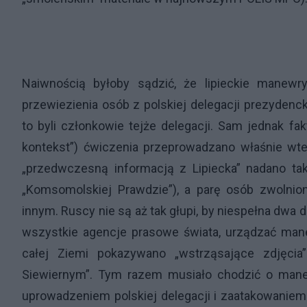
Naiwnością byłoby sądzić, że lipieckie manewr
przewiezienia osób z polskiej delegacji prezydenck
to byli członkowie tejże delegacji. Sam jednak fak
kontekst”) ćwiczenia przeprowadzano właśnie wt
„przedwczesną informacją z Lipiecka” nadano taki
„Komsomolskiej Prawdzie”), a parę osób zwolnio
innym. Ruscy nie są aż tak głupi, by niespełna dwa 
wszystkie agencje prasowe świata, urządzać man
całej Ziemi pokazywano „wstrząsające zdjęci
Siewiernym”. Tym razem musiało chodzić o mane
uprowadzeniem polskiej delegacji i zaatakowaniem j