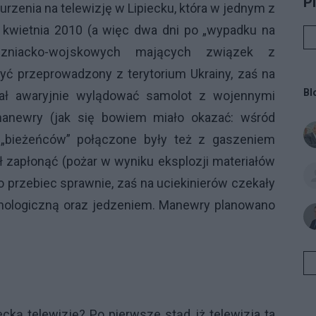
P
burzenia na
telewizję w Lipiecku, która w jednym z
na
 kwietnia 2010 (a więc dwa dni po „wypadku na
na
ab
eczniacko-wojskowych mających związek z
FY
yć przeprowadzony z terytorium Ukrainy, zaś na
ja
Bl
miał awaryjnie wylądować samolot z wojennymi
Ja
 manewry (jak się bowiem miało okazać: wśród
Ko
mo
ja „bieżeńców” połączone były też z gaszeniem
si
 zapłonąć (pożar w wyniku eksplozji materiałów
Tw
przebiec sprawnie, zaś na uciekinierów czekały
"Z
ża
hologiczną oraz jedzeniem. Manewry planowano
rę
ra
gr
rz
wo
cką telewizję? Po pierwsze stąd, iż telewizja ta