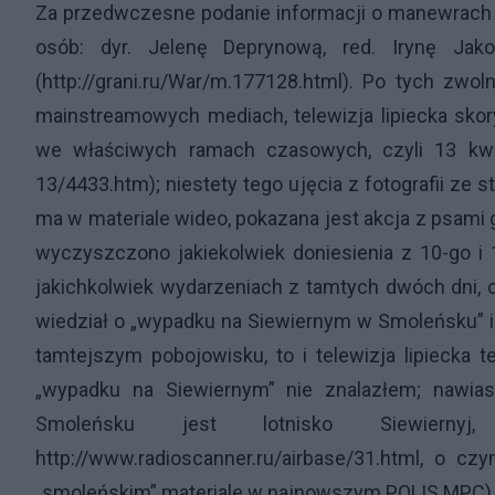
Za przedwczesne podanie informacji o manewrach zwo
osób: dyr. Jelenę Deprynową, red. Irynę Ja
(
http://grani.ru/War/m.177128.html
). Po tych zwol
mainstreamowych mediach, telewizja lipiecka skor
we właściwych ramach czasowych, czyli 13 kwi
13/4433.htm
); niestety tego ujęcia z fotografii ze
ma w materiale wideo, pokazana jest akcja z psami 
wyczyszczono jakiekolwiek doniesienia z 10-go i 
jakichkolwiek wydarzeniach z tamtych dwóch dni, 
wiedział o „wypadku na Siewiernym w Smoleńsku” i o
tamtejszym pobojowisku, to i telewizja lipiecka t
„wypadku na Siewiernym” nie znalazłem; nawia
Smoleńsku jest lotnisko Siewier
http://www.radioscanner.ru/airbase/31.html
, o cz
„smoleńskim” materiale w najnowszym POLIS MPC)