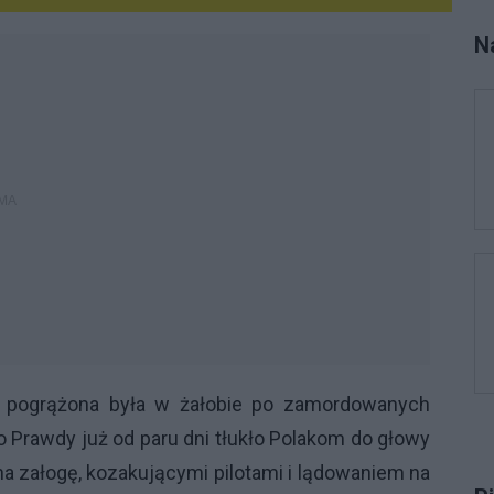
ki
N
za
pr
pr
pr
do
"Z
ni
kt
Sa
al
bl
[S
je
le
ka pogrążona była w żałobie po zamordowanych
je
o Prawdy już od paru dni tłukło Polakom do głowy
cz
st
na załogę, kozakującymi pilotami i lądowaniem na
bl