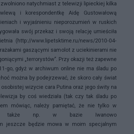
lniono natychmiast z telewizji lipieckiej kilka
kowlewą i korespondentkę Aidę Gustowałową
nieniach i wyjaśnieniu nieporozumień w ruskich
ygowała swój przekaz i swoją relację umieściła
etnia (
http://www.lipetsktime.ru/news/2010-04-
 strażakami gaszącymi samolot z uciekinierami nie
goniącymi „terrorystów”. Przy okazji też zapewne
11-go, gdyż w archiwum online nie ma śladu po
choć można by podejrzewać, że skoro cały świat
sobistej wizycie cara Putina oraz jego świty na
elewizja by coś wiedziała (tak czy tak śladu po
sem mówiąc, należy pamiętać, że nie tylko w
nyj, także np. w bazie Iwanowo
ym jeszcze będzie mowa w moim specjalnym
.