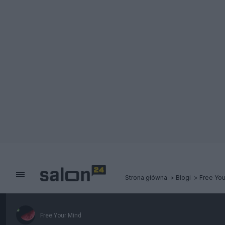
Strona główna
Blogi
Free You
Free Your Mind