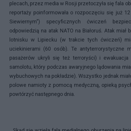
plecach, przez media w Rosji przetoczyła się fala o
reportaży poinformowała o rozpoczęciu się już 12
Siewiernym”) specyficznych ćwiczeń bezpi
odpowiedzią na atak NATO na Białoruś. Atak miał b
lotnisku w Lipiecku (w trakcie tych ćwiczeń) 
uciekinierami (60 osób). Te antyterrorystyczne
pasażerów ukryli się też terroryści) i ewakuac
samolotu, który podczas awaryjnego lądowania miał
wybuchowych na pokładzie). Wszystko jednak miało 
polowe namioty z pomocą medyczną, opieką psyc
powtórzyć następnego dnia.
Skąd się wzięła fala medialnego oburzenia na lipie