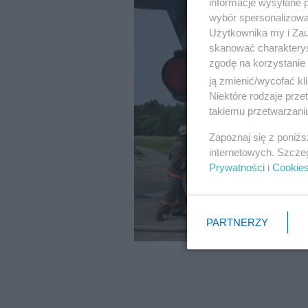
informacje wysyłane 
wybór spersonalizowan
Użytkownika my i Zau
skanować charakterys
zgodę na korzystanie 
ją zmienić/wycofać kl
Niektóre rodzaje prz
takiemu przetwarzaniu
Zapoznaj się z poniż
internetowych. Szcze
Prywatności
i
Cookie
PARTNERZY