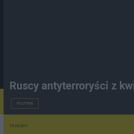
Ruscy antyterroryści z kw
POLITYKA
19.04.2011