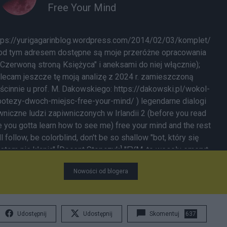
Free Your Mind
tps://yurigagarinblog.wordpress.com/2014/02/03/komplet/
od tym adresem dostępne są moje przeróżne opracowania
"Czerwoną stroną Księżyca" i aneksami do niej włącznie);
lecam jeszcze tę moją analizę z 2024 r. zamieszczoną
ścinnie u prof. M. Dakowskiego:
https://dakowski.pl/wokol-
potezy-dwoch-miejsc-free-your-mind/
) legendarne dialogi
wniczne ludzi zapiwniczonych w Irlandii 2 (before you read
 you gotta learn how to see me) free your mind and the rest
ll follow, be colorblind, don't be so shallow "bot, który się
stom nie kłania" [Docent Stopczyk] "FYM, to wesoły emeryt,
óry już nic, ale to absolutnie nic nie musi już robić"
Nowości od blogera
artyzant] "Bot FYM, tak jak kilka innych botów namierza
sty i wpisy "z układu" i daje im odpór" [falstafik] "Czy robi to
nocy? W takim razie – kiedy śpi? Bo jeśli FYM od rana do
źnej nocy non-stop tkwi przy komputerze, a w godzinach
Udostępnij
Udostępnij
Skomentuj
637
szy nocnej zapewne przygotowuje sobie kolejne wpisy, to