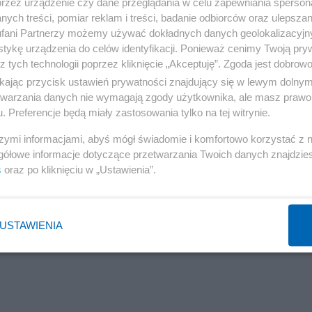
przez urządzenie czy dane przeglądania w celu zapewniania sperson
ych treści, pomiar reklam i treści, badanie odbiorców oraz ulepszan
fani Partnerzy możemy używać dokładnych danych geolokalizacyjn
tykę urządzenia do celów identyfikacji. Ponieważ cenimy Twoją pry
z tych technologii poprzez kliknięcie „Akceptuję”. Zgoda jest dobro
ikając przycisk ustawień prywatności znajdujący się w lewym dolny
etwarzania danych nie wymagają zgody użytkownika, ale masz prawo 
. Preferencje będą miały zastosowania tylko na tej witrynie.
szymi informacjami, abyś mógł świadomie i komfortowo korzystać z
gółowe informacje dotyczące przetwarzania Twoich danych znajdzi
s
oraz po kliknięciu w „Ustawienia”.
USTAWIENIA