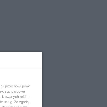
ęp i przechowujemy
ory, standardowe
alizowanych reklam,
ie usług. Za zgodą