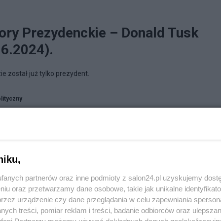
ory Prezydenckie – Donald Tusk
06.2024).
e został już tylko prezydent.
lityczny
niku,
fanych partnerów oraz inne podmioty z salon24.pl uzyskujemy dost
niu oraz przetwarzamy dane osobowe, takie jak unikalne identyfikat
przez urządzenie czy dane przeglądania w celu zapewniania sperson
ych treści, pomiar reklam i treści, badanie odbiorców oraz ulepszan