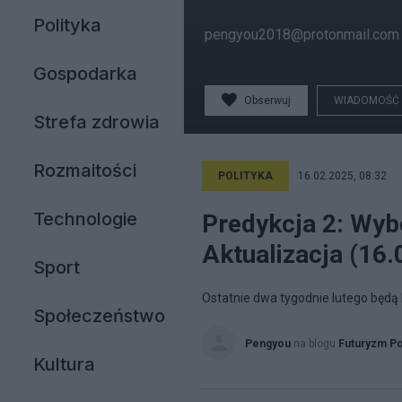
Polityka
pengyou2018@protonmail.com
Gospodarka
Obserwuj
WIADOMOŚĆ
Strefa zdrowia
Rozmaitości
POLITYKA
16.02.2025, 08:32
Technologie
Predykcja 2: Wyb
Aktualizacja (16.
Sport
Ostatnie dwa tygodnie lutego będą 
Społeczeństwo
Pengyou
na blogu
Futuryzm Po
Kultura