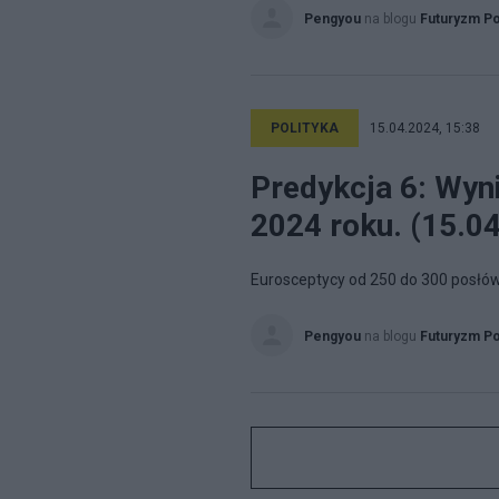
Pengyou
na blogu
Futuryzm Po
POLITYKA
15.04.2024, 15:38
Predykcja 6: Wyn
2024 roku. (15.0
Eurosceptycy od 250 do 300 posłów
Pengyou
na blogu
Futuryzm Po