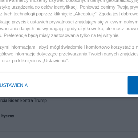
fani Partnerzy możemy używać dokładnych danych geolokalizacyjn
tykę urządzenia do celów identyfikacji. Ponieważ cenimy Twoją pry
z tych technologii poprzez kliknięcie „Akceptuję”. Zgoda jest dobro
ikając przycisk ustawień prywatności znajdujący się w lewym dolny
etwarzania danych nie wymagają zgody użytkownika, ale masz prawo 
. Preferencje będą miały zastosowania tylko na tej witrynie.
szymi informacjami, abyś mógł świadomie i komfortowo korzystać z
gółowe informacje dotyczące przetwarzania Twoich danych znajdzi
s
oraz po kliknięciu w „Ustawienia”.
bory Prezydenckie USA – Trump
alizacja (28.06.2024).
USTAWIENIA
arcia Biden kontra Trump.
lityczny