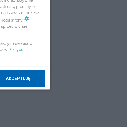
ych oraz aktywnie
watność, prosimy o
wolna i zawsze możesz
m rogu strony
.
sprzeciwić się
 naszych serwisów
esz w
Polityce
AKCEPTUJĘ