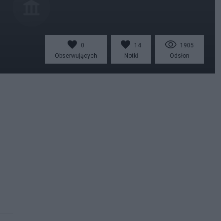
0
14
1905
Obserwujących
Notki
Odsłon