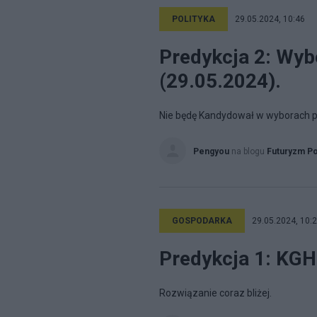
POLITYKA
29.05.2024, 10:46
Predykcja 2: Wyb
(29.05.2024).
Nie będę Kandydował w wyborach p
Pengyou
na blogu
Futuryzm Po
GOSPODARKA
29.05.2024, 10:
Predykcja 1: KGH
Rozwiązanie coraz bliżej.