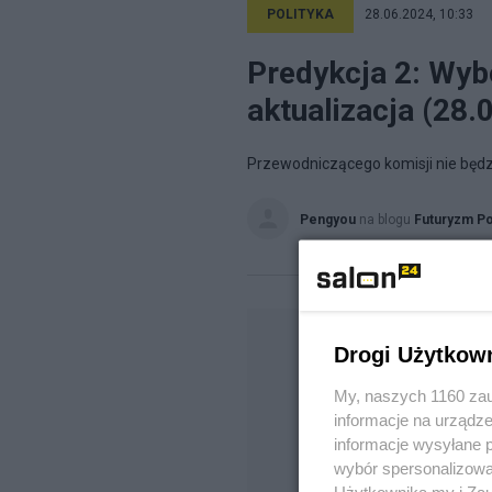
POLITYKA
28.06.2024, 10:33
Predykcja 2: Wyb
aktualizacja (28.
Przewodniczącego komisji nie będzi
Pengyou
na blogu
Futuryzm Po
Drogi Użytkow
My, naszych 1160 zau
informacje na urządze
informacje wysyłane 
wybór spersonalizowan