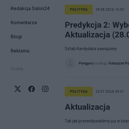
Redakcja Salon24
POLITYKA
28.08.2024, 16:52
Komentarze
Predykcja 2: Wyb
Aktualizacja (28.
Blogi
Sztab Kandydata zawiązany
Reklama
Pengyou
na blogu
Futuryzm Po
Szukaj:
POLITYKA
23.07.2024, 09:51
Aktualizacja
Tak jak przewidywaliśmy już w luty