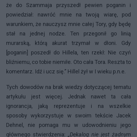
że do Szammaja przyszedł pewien poganin i
powiedział: nawróć mnie na twoją wiarę, pod
warunkiem, że nauczysz mnie całej Tory, gdy będę
stał na jednej nodze. Ten przegonił go linią
murarską, którą akurat trzymał w dłoni. Gdy
[poganin] poszedł do Hillela, ten rzekł: Nie czyń
bliźniemu, co tobie niemiłe. Oto cała Tora. Reszta to
komentarz. Idź i ucz się.” Hillel żył w I wieku p.n.e.
Tych dowodów na brak wiedzy dotyczącej tematu
artykułu jest więcej. Jednak nawet ta cała
ignorancja, jaką reprezentuje i na wszelkie
sposoby wykorzystuje w swoim tekście Jacek
Dehnel, nie pomaga mu w udowodnieniu jego
głównego stwierdzenia:
„Dekalog nie jest żadnym