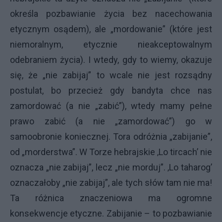
określa pozbawianie życia bez nacechowania
etycznym osądem), ale „mordowanie” (które jest
niemoralnym, etycznie nieakceptowalnym
odebraniem życia). I wtedy, gdy to wiemy, okazuje
się, że „nie zabijaj” to wcale nie jest rozsądny
postulat, bo przecież gdy bandyta chce nas
zamordować (a nie „zabić”), wtedy mamy pełne
prawo zabić (a nie „zamordować”) go w
samoobronie koniecznej. Tora odróżnia „zabijanie”,
od „morderstwa”. W Torze hebrajskie ‚Lo tircach’ nie
oznacza „nie zabijaj”, lecz „nie morduj”. ‚Lo taharog’
oznaczałoby „nie zabijaj”, ale tych słów tam nie ma!
Ta różnica znaczeniowa ma ogromne
konsekwencje etyczne. Zabijanie – to pozbawianie