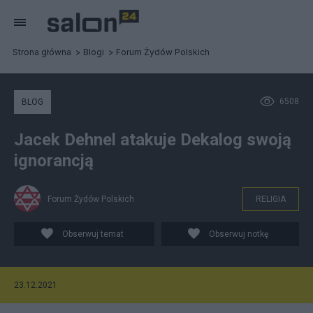
Strona główna
Blogi
Forum Żydów Polskich
6508
BLOG
Jacek Dehnel atakuje Dekalog swoją
ignorancją
Forum Żydów Polskich
RELIGIA
Obserwuj temat
Obserwuj notkę
23.12.2021