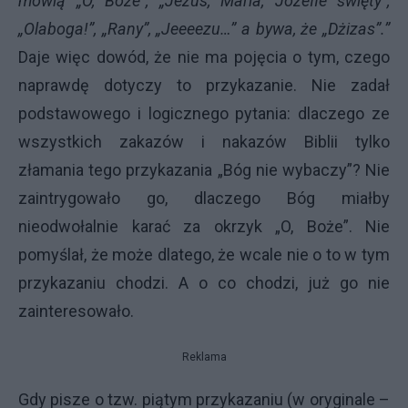
mówią „O, Boże”, „Jezus, Maria, Józefie święty”,
„Olaboga!”, „Rany”, „Jeeeezu…” a bywa, że „Dżizas”.”
Daje więc dowód, że nie ma pojęcia o tym, czego
naprawdę dotyczy to przykazanie. Nie zadał
podstawowego i logicznego pytania: dlaczego ze
wszystkich zakazów i nakazów Biblii tylko
złamania tego przykazania „Bóg nie wybaczy”? Nie
zaintrygowało go, dlaczego Bóg miałby
nieodwołalnie karać za okrzyk „O, Boże”. Nie
pomyślał, że może dlatego, że wcale nie o to w tym
przykazaniu chodzi. A o co chodzi, już go nie
zainteresowało.
Reklama
Gdy pisze o tzw. piątym przykazaniu (w oryginale –