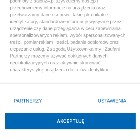
podmioty z salon24.pl uzyskujemy dostęp i
przechowujemy informacje na urządzeniu oraz
przetwarzamy dane osobowe, takie jak unikalne
Audyt Szpitala Południowego potwierdził najgorsze.
identyfikatory, standardowe informacje wysyłane przez
Trzaskowski musiał to przyznać
urządzenie czy dane przeglądania w celu zapewniania
spersonalizowanych reklam, wybór spersonalizowanych
Redakcja
79
treści, pomiar reklam i treści, badanie odbiorców oraz
ulepszanie usług. Za zgodą Użytkownika my i Zaufani
#
800 plus
Partnerzy możemy używać dokładnych danych
geolokalizacyjnych oraz aktywnie skanować
charakterystykę urządzenia do celów identyfikacji.
Ponieważ cenimy Twoją prywatność, prosimy o zgodę na
korzystanie z tych technologii poprzez kliknięcie
„Akceptuję”. Zgoda jest dobrowolna i zawsze możesz ją
zmienić/wycofać klikając przycisk ustawień prywatności
Morawiecki proponuje 3600 plus zamiast
PARTNERZY
USTAWIENIA
znajdujący się w lewym dolnym rogu strony
. Niektóre
800 złotych. Środki dla rodzin byłyby
rodzaje przetwarzania danych nie wymagają zgody
ogromne
użytkownika, ale masz prawo sprzeciwić się takiemu
AKCEPTUJĘ
przetwarzaniu. Preferencje będą miały zastosowania tylko
na tej witrynie.
Redakcja
206