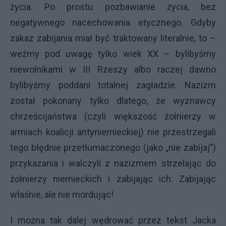
życia. Po prostu pozbawianie życia, bez
negatywnego nacechowania etycznego. Gdyby
zakaz zabijania miał być traktowany literalnie, to –
weźmy pod uwagę tylko wiek XX – bylibyśmy
niewolnikami w III Rzeszy albo raczej dawno
bylibyśmy poddani totalnej zagładzie. Nazizm
został pokonany tylko dlatego, że wyznawcy
chrześcijaństwa (czyli większość żołnierzy w
armiach koalicji antyniemieckiej) nie przestrzegali
tego błędnie przetłumaczonego (jako „nie zabijaj”)
przykazania i walczyli z nazizmem strzelając do
żołnierzy niemieckich i zabijając ich. Zabijając
właśnie, ale nie mordując!
I można tak dalej wędrować przez tekst Jacka