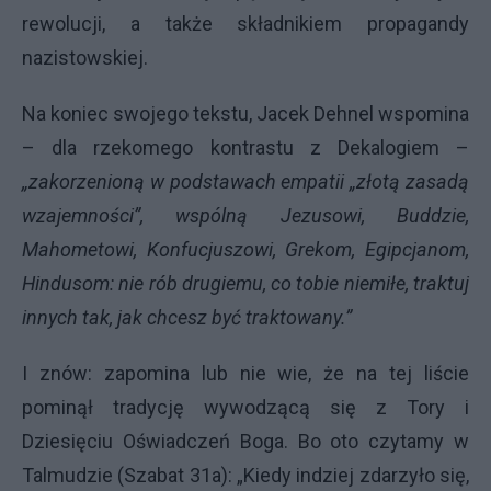
rewolucji, a także składnikiem propagandy
nazistowskiej.
Na koniec swojego tekstu, Jacek Dehnel wspomina
– dla rzekomego kontrastu z Dekalogiem –
„zakorzenioną w podstawach empatii „złotą zasadą
wzajemności”, wspólną Jezusowi, Buddzie,
Mahometowi, Konfucjuszowi, Grekom, Egipcjanom,
Hindusom: nie rób drugiemu, co tobie niemiłe, traktuj
innych tak, jak chcesz być traktowany.”
I znów: zapomina lub nie wie, że na tej liście
pominął tradycję wywodzącą się z Tory i
Dziesięciu Oświadczeń Boga. Bo oto czytamy w
Talmudzie (Szabat 31a): „Kiedy indziej zdarzyło się,