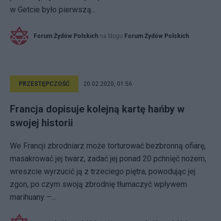
w Getcie było pierwszą...
Forum Żydów Polskich
na blogu
Forum Żydów Polskich
PRZESTĘPCZOŚĆ
20.02.2020, 01:56
Francja dopisuje kolejną kartę hańby w
swojej historii
We Francji zbrodniarz może torturować bezbronną ofiarę,
masakrować jej twarz, zadać jej ponad 20 pchnięć nożem,
wreszcie wyrzucić ją z trzeciego piętra, powodując jej
zgon, po czym swoją zbrodnię tłumaczyć wpływem
marihuany –...