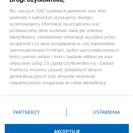
Sport
My, naszych 1162 zaufanych partnerów oraz inne
podmioty z salon24.pl uzyskujemy dostęp i
Społeczeństwo
przechowujemy informacje na urządzeniu oraz
przetwarzamy dane osobowe, takie jak unikalne
Kultura
identyfikatory, standardowe informacje wysyłane przez
urządzenie czy dane przeglądania w celu zapewniania
spersonalizowanych reklam, wybór spersonalizowanych
treści, pomiar reklam i treści, badanie odbiorców oraz
ulepszanie usług. Za zgodą Użytkownika my i Zaufani
X
Facebook
Instagram
Youtube
Partnerzy możemy używać dokładnych danych
geolokalizacyjnych oraz aktywnie skanować
charakterystykę urządzenia do celów identyfikacji.
Web Content Media sp. z o. o. © 2022
Ponieważ cenimy Twoją prywatność, prosimy o zgodę na
korzystanie z tych technologii poprzez kliknięcie
„Akceptuję”. Zgoda jest dobrowolna i zawsze możesz ją
Pomoc
O nas
Praca
Reklama
Kontakt
zmienić/wycofać klikając przycisk ustawień prywatności
PARTNERZY
USTAWIENIA
znajdujący się w lewym dolnym rogu strony
. Niektóre
rodzaje przetwarzania danych nie wymagają zgody
użytkownika, ale masz prawo sprzeciwić się takiemu
AKCEPTUJĘ