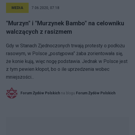
MEDIA
7.06.2020, 07:18
"Murzyn" i "Murzynek Bambo" na celowniku
walczących z rasizmem
Gdy w Stanach Zjednoczonych trwają protesty o podłożu
rasowym, w Polsce „postępowa” żaba zorientowała się,
że konie kują, więc nogę podstawia. Jednak w Polsce jest
z tym pewien kłopot, bo o ile uprzedzenia wobec
mniejszości...
Forum Żydów Polskich
na blogu
Forum Żydów Polskich