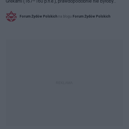
Grekami (167–160 p.n.e.), prawdopodobnie nie byłoby...
Forum Żydów Polskich
na blogu
Forum Żydów Polskich