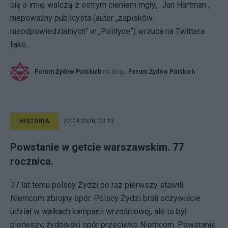
cię o imię, walczą z ostrym cieniem mgły„ Jan Hartman ,
niepoważny publicysta (autor „zapisków
nieodpowiedzialnych” w „Polityce”) wrzuca na Twittera
fake...
Forum Żydów Polskich
na blogu
Forum Żydów Polskich
HISTORIA
22.04.2020, 03:23
Powstanie w getcie warszawskim. 77
rocznica.
77 lat temu polscy Żydzi po raz pierwszy stawili
Niemcom zbrojny opór. Polscy Żydzi brali oczywiście
udział w walkach kampanii wrześniowej, ale to był
pierwszy, żydowski opór przeciwko Niemcom. Powstanie