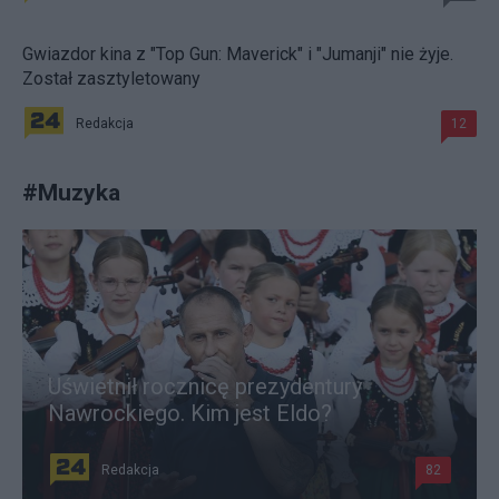
Gwiazdor kina z "Top Gun: Maverick" i "Jumanji" nie żyje.
Został zasztyletowany
Redakcja
12
#
Muzyka
Uświetnił rocznicę prezydentury
Nawrockiego. Kim jest Eldo?
Redakcja
82