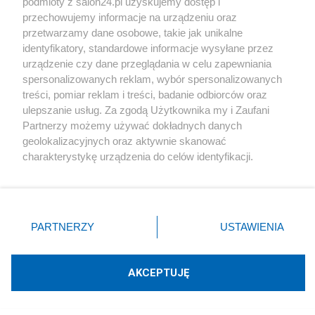
podmioty z salon24.pl uzyskujemy dostęp i
Rozmaitości
przechowujemy informacje na urządzeniu oraz
przetwarzamy dane osobowe, takie jak unikalne
Technologie
identyfikatory, standardowe informacje wysyłane przez
urządzenie czy dane przeglądania w celu zapewniania
spersonalizowanych reklam, wybór spersonalizowanych
Sport
treści, pomiar reklam i treści, badanie odbiorców oraz
ulepszanie usług. Za zgodą Użytkownika my i Zaufani
Społeczeństwo
Partnerzy możemy używać dokładnych danych
geolokalizacyjnych oraz aktywnie skanować
charakterystykę urządzenia do celów identyfikacji.
Kultura
Ponieważ cenimy Twoją prywatność, prosimy o zgodę na
korzystanie z tych technologii poprzez kliknięcie
„Akceptuję”. Zgoda jest dobrowolna i zawsze możesz ją
zmienić/wycofać klikając przycisk ustawień prywatności
PARTNERZY
USTAWIENIA
X
Facebook
Instagram
Youtube
znajdujący się w lewym dolnym rogu strony
. Niektóre
rodzaje przetwarzania danych nie wymagają zgody
użytkownika, ale masz prawo sprzeciwić się takiemu
AKCEPTUJĘ
Web Content Media sp. z o. o. © 2022
przetwarzaniu. Preferencje będą miały zastosowania tylko
na tej witrynie.