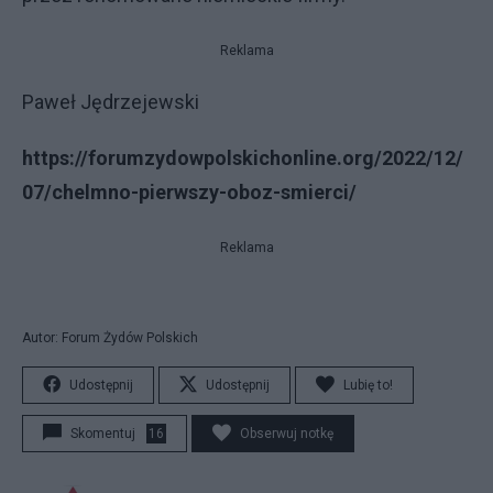
Reklama
Paweł Jędrzejewski
https://forumzydowpolskichonline.org/2022/12/
07/chelmno-pierwszy-oboz-smierci/
Reklama
Autor: Forum Żydów Polskich
Udostępnij
Udostępnij
Lubię to!
Skomentuj
16
Obserwuj notkę