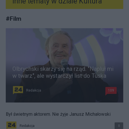
Inne tematy w dziale
Kultura
#
Film
Olbrychski skarży się na rząd. "Napluł mi
w twarz", ale wystarczył list do Tuska
Redakcja
109
Był świetnym aktorem. Nie żyje Janusz Michałowski
Redakcja
8