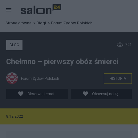
Strona główna
Blogi
Forum Żydów Polskich
721
BLOG
Chełmno – pierwszy obóz śmierci
Forum Żydów Polskich
HISTORIA
Obserwuj temat
Obserwuj notkę
8.12.2022