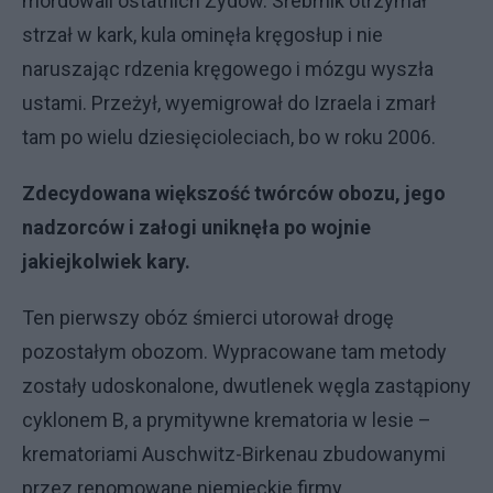
mordowali ostatnich Żydów. Srebrnik otrzymał
strzał w kark, kula ominęła kręgosłup i nie
naruszając rdzenia kręgowego i mózgu wyszła
ustami. Przeżył, wyemigrował do Izraela i zmarł
tam po wielu dziesięcioleciach, bo w roku 2006.
Zdecydowana większość twórców obozu, jego
nadzorców i załogi uniknęła po wojnie
jakiejkolwiek kary.
Ten pierwszy obóz śmierci utorował drogę
pozostałym obozom. Wypracowane tam metody
zostały udoskonalone, dwutlenek węgla zastąpiony
cyklonem B, a prymitywne krematoria w lesie –
krematoriami Auschwitz-Birkenau zbudowanymi
przez renomowane niemieckie firmy.