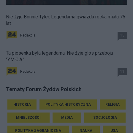
Nie żyje Bonnie Tyler. Legendarna gwiazda rocka miała 75
lat
Redakcja
15
Ta piosenka była legendarna. Nie żyje głos przeboju
"Y.M.C.A."
Redakcja
11
Tematy Forum Żydów Polskich
HISTORIA
POLITYKA HISTORYCZNA
RELIGIA
MNIEJSZOŚCI
MEDIA
SOCJOLOGIA
POLITYKA ZAGRANICZNA
NAUKA
USA