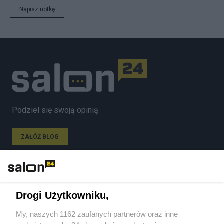
Napisz notkę
Podziel się swoją opinią
ZAŁÓŻ BLOG
Polityka
Drogi Użytkowniku,
Gospodarka
My, naszych 1162 zaufanych partnerów oraz inne