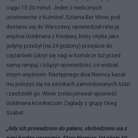
ciągu 15-20 minut. Jeden z nielicznych
uciekinierów z Kulmhof, Szlama Ber Winer, pod
dostaniu się do Warszawy, opowiedział relację
więźnia Goldmana z Kłodawy, który chyba jako
jedyny przeżył (na 24 godziny) przejście do
ciężarówki (ukrył się nagi w komórce tuż przed
samą rampą) i zdążył opowiedzieć, co widział,
innym więźniom. Następnego dnia Niemcy kazali
mu położyć się na zwłokach zamordowanych ludzi
i zastrzelili go. Winer zrelacjonował opowieść
Goldmana kronikarzom Zagłady z grupy Oneg
Szabat:
„Gdy ich prowadzono do pałacu, obchodzono się z
nimi bardzo uprzejmie. Stary Niemiec, lat około 60,