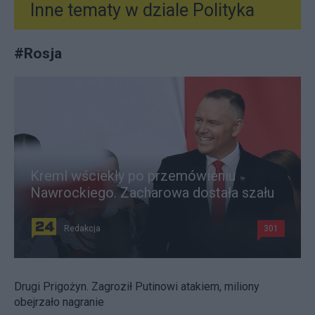
Inne tematy w dziale
Polityka
#
Rosja
Kreml wściekły po przemówieniu
Nawrockiego. Zacharowa dostała szału
Redakcja
301
Drugi Prigożyn. Zagroził Putinowi atakiem, miliony
obejrzało nagranie