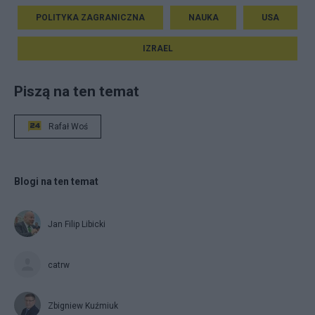
POLITYKA ZAGRANICZNA
NAUKA
USA
IZRAEL
Piszą na ten temat
Rafał Woś
Blogi na ten temat
Jan Filip Libicki
catrw
Zbigniew Kuźmiuk