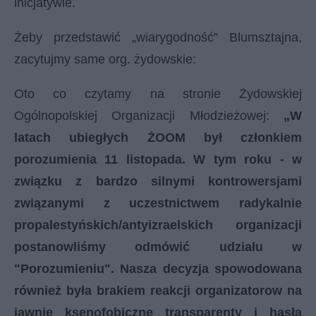
inicjatywie.
Żeby przedstawić „wiarygodność” Blumsztajna,
zacytujmy same org. żydowskie:
Oto co czytamy na stronie Żydowskiej
Ogólnopolskiej Organizacji Młodzieżowej:
„W
latach ubiegłych ŻOOM był członkiem
porozumienia 11 listopada. W tym roku - w
związku z bardzo silnymi kontrowersjami
związanymi z uczestnictwem radykalnie
propalestyńskich/antyizraelskich organizacji
postanowliśmy odmówić udziału w
"Porozumieniu". Nasza decyzja spowodowana
również była brakiem reakcji organizatorow na
jawnie ksenofobiczne transparenty i hasła