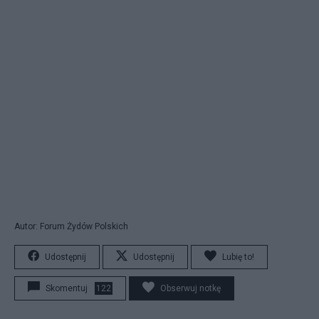
Autor: Forum Żydów Polskich
Udostępnij
Udostępnij
Lubię to!
Skomentuj
122
Obserwuj notkę