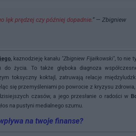
go lęk prędzej czy później dopadnie.
”
—
Zbigniew
iego
, kaznodzieję kanału
"Zbigniew Fijałkowski"
, to nie t
u do życia. To także głęboka diagnoza współczesn
ym toksyczny koktajl, zatruwają relacje międzyludzk
ieląc się przemyśleniami po powrocie z kryzysu zdrowia,
zisiejszych czasów, a jego przesłanie o radości w
B
głos na pustyni medialnego szumu.
pływa na twoje finanse?