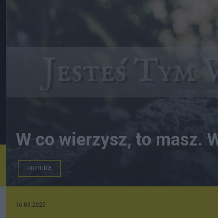
W co wierzysz, to masz. W
KULTURA
bartoszkrawczykdemczuk.pl
16.09.2025