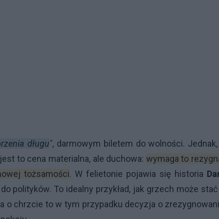
rzenia długu
"
, darmowym biletem do wolności. Jednak,
est to cena materialna, ale duchowa:
wymaga to rezygna
 nowej tożsamości
. W felietonie pojawia się historia
Da
o polityków. To idealny przykład, jak grzech może stać
a o chrzcie to w tym przypadku decyzja o zrezygnowan