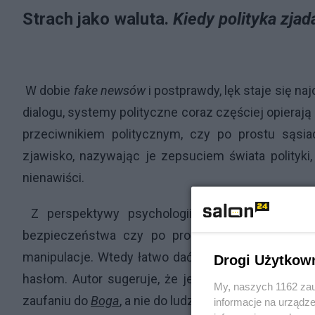
Strach jako waluta.
Kiedy polityka zja
W dobie
fake newsów
i postprawdy, lęk staje się na
dialogu, systemy polityczne coraz częściej opieraj
przeciwnikiem politycznym, czy po prostu sąs
zjawisko, nazywając je zepsuciem świata polityki
nienawiści.
Z perspektywy psychologii społecznej, jest t
bezpieczeństwa czy po prostu kontroli nad wła
manipulacje. Wtedy łatwo dać się ponieść emocjom
Drogi Użytkow
hasłom. Autor sugeruje, że jedynym remedium na 
My, naszych 1162 zau
zaufaniu do
Boga
, a nie do ludzkich instytucji, któr
informacje na urządze