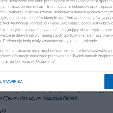
przez urządzenie czy dane przeglądania w celu zapewniania sperson
ych treści, pomiar reklam i treści, badanie odbiorców oraz ulepszan
na odpoczynek?
fani Partnerzy możemy używać dokładnych danych geolokalizacyjn
tykę urządzenia do celów identyfikacji. Ponieważ cenimy Twoją pry
, nabiera w kontekście współczesnego kapitalizmu zupe
z tych technologii poprzez kliknięcie „Akceptuję”. Zgoda jest dobro
ikając przycisk ustawień prywatności znajdujący się w lewym dolny
zajasza 58, 13-14
autor podkreśla wartość dnia pańskieg
etwarzania danych nie wymagają zgody użytkownika, ale masz prawo 
e
24/7
, gdzie produktywność jest najwyższą cnotą, a ci
. Preferencje będą miały zastosowania tylko na tej witrynie.
ączenia się od obowiązków zawodowych brzmi jak herezj
szymi informacjami, abyś mógł świadomie i komfortowo korzystać z
gółowe informacje dotyczące przetwarzania Twoich danych znajdzi
e coraz częściej alarmują o fali wypalenia zawodoweg
s
oraz po kliknięciu w „Ustawienia”.
nego
"korpo-wyścigu"
. W tym sensie, przestrzeganie
Szab
cją w zdrowie psychiczne i fizyczne. Rezygnacja z prac
USTAWIENIA
a wiąże się z potencjalnym kosztem materialnym. Jedn
romne zyski w postaci lepszego samopoczucia, głębsz
co
Fijałkowski
nazywa
"
rozkoszą Panem
"
.
ść?