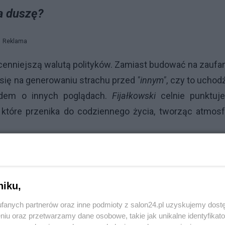
da duszę?
Reklama
jcenniejszą walutą polityków. Zamiast budować na zaufan
ą się na generowaniu strachu przed
"innym"
, czy to uchod
iadem o innych poglądach.
Fijałkowski
celnie punktuje
, które przenika do codziennego życia, tworząc atmos
o mechanizm dobrze znany. Lęk przed utratą statu
snym życiem sprawia, że jesteśmy bardziej podatni
, a racjonalne myślenie ustępuje miejsca populistyc
niku,
tę psychiczną plagę jest powrót do wartości opartych
fanych partnerów oraz inne podmioty z salon24.pl uzyskujemy dost
e zawodzą.
niu oraz przetwarzamy dane osobowe, takie jak unikalne identyfikat