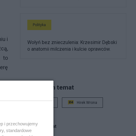
Polityka
iu i
Wołyń bez znieczulenia: Krzesimir Dębski
źcą,
o anatomii milczenia i kulcie oprawców.
 to
ferę
Piszą na ten temat
su,
 na
Rafał Woś
Hirek Wrona
znym
 na
ęp i przechowujemy
Blogi na ten temat
ory, standardowe