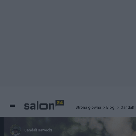
Strona główna
Blogi
Gandalf 
Gandalf Iławecki