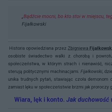
„
Bądźcie mocni, bo kto stoi w miejscu, te
Fijałkowski
Historia opowiedziana przez
Zbigniewa
Fijałkowsk
osobiste świadectwo walki z chorobą i powrot
społeczeństwa, w którym strach i nienawiść, nicz
sterują politycznymi machinacjami.
Fijałkowski
, dz
unika trudnych pytań, stawiając czoła demonom d
zamiast lęku w społeczeństwie brzmi jak proroczy 
Wiara, lęk i konto.
Jak duchowość w