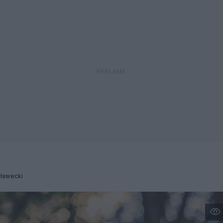
Iławecki