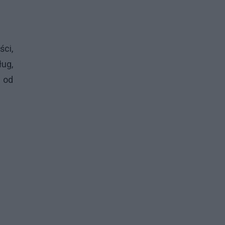
ci,
ług,
– od