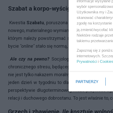
informacje wysyłane 
wybór spersonalizowan
Szabat a korpo-wyścig.
Czy stać Cię 
Użytkownika my i Zau
skanować charakterys
Kwestia
Szabatu
, poruszona przez
Fijałkowskiego
zgodę na korzystanie 
ją zmienić/wycofać kl
nowego, materialnego wymiaru. W cytacie z
Księgi
I
Niektóre rodzaje prz
którym należy powstrzymać się od pracy. W dobi
takiemu przetwarzaniu
bycie
"online"
stało się normą, idea całkowitego odł
Zapoznaj się z poniż
internetowych. Szcze
Ale czy na pewno?
Socjologowie i psychologowi
Prywatności
i
Cookie
chronicznego stresu, będącego efektem nieustan
nie jest tylko nakazem moralnym, ale wręcz inwesty
PARTNERZY
jeden dzień w tygodniu to dla wielu decyzja, któr
perspektywie długoterminowej, może przynieść og
relacji i duchowego dobrostanu. To jest właśnie to, 
Grzech i zbawienie.
Ile kosztuje wolno