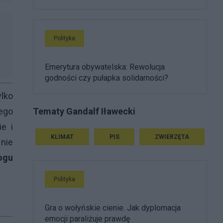
Polityka
Emerytura obywatelska: Rewolucja
godności czy pułapka solidarności?
ylko
Tematy Gandalf Iławecki
ego
ie i
KLIMAT
PIS
ZWIERZĘTA
 nie
ogu
Polityka
Gra o wołyńskie cienie. Jak dyplomacja
emocji paraliżuje prawdę