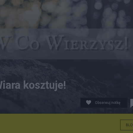
iara kosztuje!
Obserwuj notkę
BLO