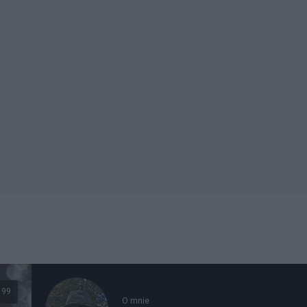
99
O mnie