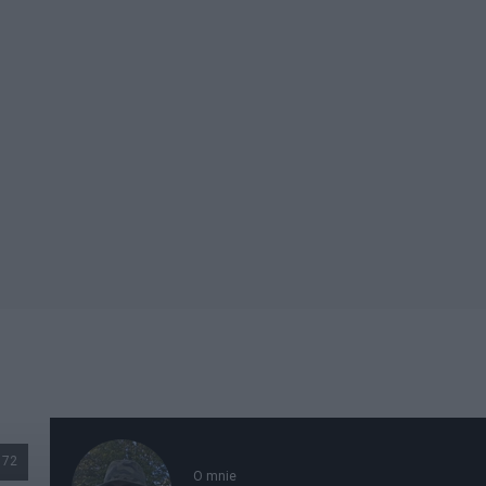
72
O mnie