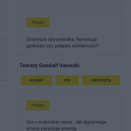
Polityka
Emerytura obywatelska: Rewolucja
godności czy pułapka solidarności?
Tematy Gandalf Iławecki
KLIMAT
PIS
ZWIERZĘTA
Polityka
Gra o wołyńskie cienie. Jak dyplomacja
emocji paraliżuje prawdę