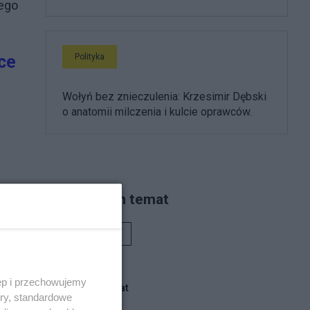
nego
Polityka
ce
Wołyń bez znieczulenia: Krzesimir Dębski
o anatomii milczenia i kulcie oprawców.
ich
Piszą na ten temat
Rafał Woś
ych
ęp i przechowujemy
Blogi na ten temat
ory, standardowe