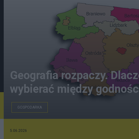
Geografia rozpaczy. Dlac
wybierać między godności
GOSPODARKA
paintmaps.com
5.06.2026