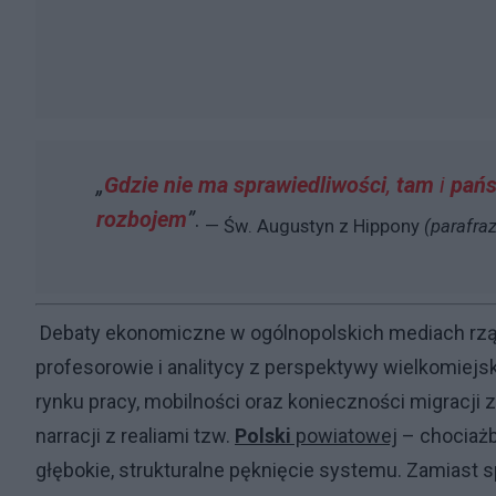
„
Gdzie nie ma sprawiedliwości
,
tam
i
pań
rozbojem
”
.
— Św. Augustyn z Hippony
(parafraz
Debaty ekonomiczne w ogólnopolskich mediach rząd
profesorowie i analitycy z perspektywy wielkomiejs
rynku pracy, mobilności oraz konieczności migracji
narracji z realiami tzw.
Polski
powiatowej
– chociaż
głębokie, strukturalne pęknięcie systemu. Zamiast 