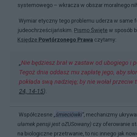
systemowego – wkracza w obszar moralnego nih
Wymiar etyczny tego problemu uderza w same fu
judeochrześcijańskim.
Pismo Święte
w sposób b
Księdze
Powtórzonego Prawa
czytamy:
„
Nie będziesz brał w zastaw od ubogiego i po
Tegoż dnia oddasz mu zapłatę jego, aby słońc
pokłada swą nadzieję; by nie wołał przeciw 
24, 14-15
)
.
Współczesne
„
śmieciówki
”
, mechanizmy ukrywa
ułamek pensji jest oZUSowany)
czy oferowanie st
na biologiczne przetrwanie, to nic innego jak 