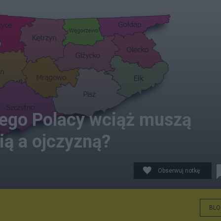
zego Polacy wciąż muszą
ą a ojczyzną?
Obserwuj notkę
BLO