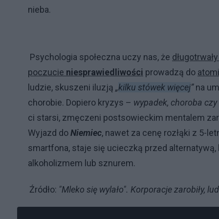
nieba.
Psychologia społeczna uczy nas, że
długotrwał
poczucie
niesprawiedliwości
prowadzą do
atomi
ludzie, skuszeni iluzją
„
kilku stówek więcej
”
na umo
chorobie. Dopiero kryzys –
wypadek, choroba czy
ci starsi, zmęczeni postsowieckim mentalem zarz
Wyjazd do
Niemiec
, nawet za cenę rozłąki z 5-le
smartfona, staje się ucieczką przed alternatywą
alkoholizmem lub sznurem.
Źródło:
"Mleko się wylało". Korporacje zarobiły, ludz