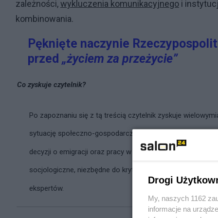
zależności,
wykluczenia komunikacyjnego
i instytu
kombinowania.
Pęknięte naczynie Rzeczypospolit
przed
„życiem za przeżycie”
Co zyskuje czytelnik?
Po zapoznaniu się z tą treścią czytelnik zyskuje wielowy
sytuację społeczno-gospodarczą polskiej prowincji. Artyk
decyzji o emigracji oraz pracy w szarej strefie. Ponadt
socjologiczne, niezbędne do krytycznej oceny obietnic po
Drogi Użytkow
ekspertów.
My, naszych 1162 zau
informacje na urządze