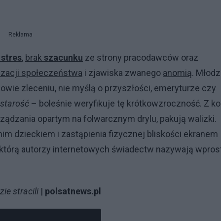
Reklama
y
stres
,
brak
szacunku
ze strony pracodawców oraz
zacji społeczeństwa
i zjawiska zwanego
anomią
. Młodz
wie zleceniu, nie myślą o przyszłości, emeryturze czy
 starość
– boleśnie weryfikuje tę krótkowzroczność. Z ko
ądzania opartym na folwarcznym drylu, pakują walizki.
tnim dzieckiem i zastąpienia fizycznej bliskości ekranem
, którą autorzy internetowych świadectw nazywają wprost
ie stracili
|
polsatnews.pl