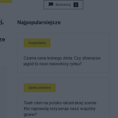
Skomentuj
2
j,
Najpopularniejsze
ze
Gospodarka
Czarna cena leśnego złota. Czy zbieracze
jagód to nowi niewolnicy rynku?
Społeczeństwo
Teatr cieni na polsko-ukraińskiej scenie.
Kto naprawdę reżyseruje nasz wspólny
gniew?