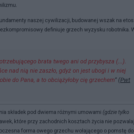
ilizmu.
ndamenty naszej cywilizacji, budowanej wszak na etos
ezkompromisowy definiuje grzech wyzysku robotnika. 
trzebującego brata twego ani od przybysza (...).
e nad nią nie zaszło, gdyż on jest ubogi i w niej
tobie do Pana, a to obciążyłoby cię grzechem
”
(
Pwt
nia składek pod dwiema różnymi umowami
(gdzie tylko
awek, które przy zachodnich kosztach życia nie pozwala
nowoczesna forma owego grzechu wołającego o pomstę do