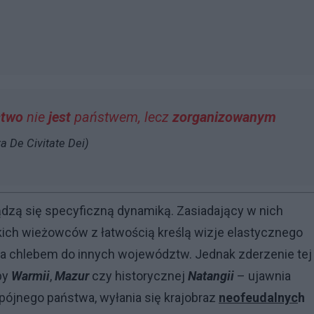
stwo
nie
jest
państwem, lecz
zorganizowanym
a De Civitate Dei)
zą się specyficzną dynamiką. Zasiadający w nich
kich wieżowców z łatwością kreślą wizje elastycznego
 za chlebem do innych województw. Jednak zderzenie tej
by
Warmii
,
Mazur
czy historycznej
Natangii
– ujawnia
spójnego państwa, wyłania się krajobraz
neofeudalnyc
h