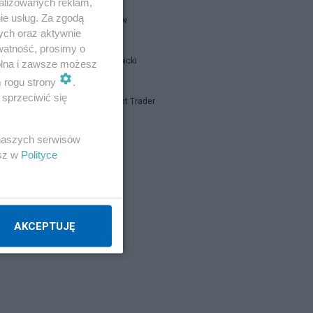
alizowanych reklam,
ie usług. Za zgodą
threeme-ww
ych oraz aktywnie
watność, prosimy o
rcą
Jan Filip Libicki
wolna i zawsze możesz
m rogu strony
.
sprzeciwić się
Independent Trader
ji.
 naszych serwisów
Napisz notkę
esz w
Polityce
AKCEPTUJĘ
zów