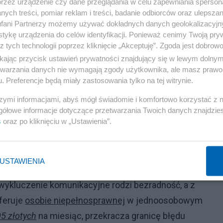
przez urządzenie czy dane przeglądania w celu zapewniania sperson
ych treści, pomiar reklam i treści, badanie odbiorców oraz ulepszan
na postawienie bezwzględnej diagnozy socjologicznej:
fani Partnerzy możemy używać dokładnych danych geolokalizacyjn
tykę urządzenia do celów identyfikacji. Ponieważ cenimy Twoją pry
roli gwaranta bezpieczeństwa
,
stając się jedynie pobo
z tych technologii poprzez kliknięcie „Akceptuję”. Zgoda jest dobro
 nakłada się na zjawisko pracy w szarej strefie
(często
ikając przycisk ustawień prywatności znajdujący się w lewym dolny
jami komorniczymi na rzecz funduszu alimentacyjnego)
,
etwarzania danych nie wymagają zgody użytkownika, ale masz prawo 
. Preferencje będą miały zastosowania tylko na tej witrynie.
. Stają się fasadą. System, wypychając ludzi na
fikcyjne
ieczenia zdrowotnego
NFZ
, sam uczy obywateli hipokryz
szymi informacjami, abyś mógł świadomie i komfortowo korzystać z
gółowe informacje dotyczące przetwarzania Twoich danych znajdzi
 nie stać.
s
oraz po kliknięciu w „Ustawienia”.
ej mamy do czynienia z jaskrawym zaprzeczeniem idei
ilności zawodowej od mieszkańców regionów, w których
USTAWIENIA
Nazywanie dzikiego, koncesjonowanego rynku przewo
wykluczenie komunikacyjne rodzi bezradność, a z
oferuje
osobie niepełnosprawnej
w jednoosobowym
5 złotych
na miesiąc, przekracza granicę błędu