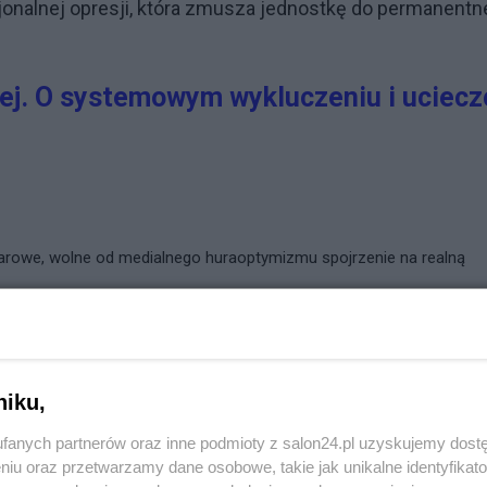
cjonalnej opresji, która zmusza jednostkę do permanent
ej. O systemowym wykluczeniu i uciecz
miarowe, wolne od medialnego huraoptymizmu spojrzenie na realną
uł pozwala zrozumieć psychologiczne i strukturalne motywacje ludzk
o wyposaża odbiorcę w mocne argumenty moralne
(w tym biblijne)
i
litycznych oraz uproszczonych recept serwowanych przez telewizyjn
niku,
fanych partnerów oraz inne podmioty z salon24.pl uzyskujemy dost
niu oraz przetwarzamy dane osobowe, takie jak unikalne identyfikat
Reklama