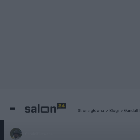
Strona główna
Blogi
Gandalf 
Gandalf Iławecki