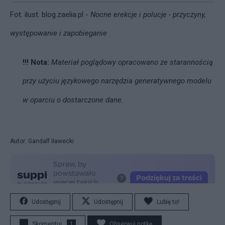
Fot. ilust.
blog.zaelia.pl -
Nocne erekcje i polucje - przyczyny,
występowanie i zapobieganie
!!! Nota:
Materiał poglądowy opracowano ze starannością
przy użyciu językowego narzędzia generatywnego modelu
w oparciu o dostarczone dane.
Autor: Gandalf Iławecki
Udostępnij
Udostępnij
Lubię to!
Skomentuj
1
Obserwuj notkę