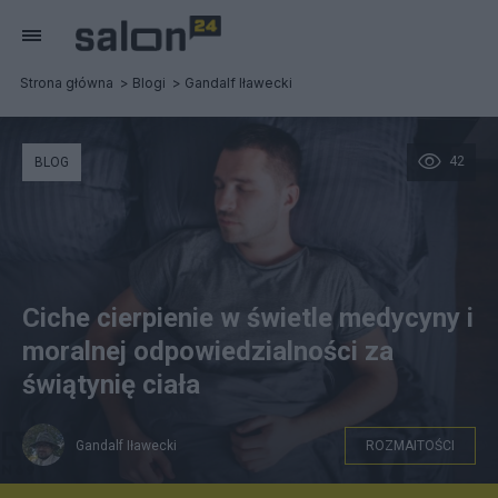
Strona główna
Blogi
Gandalf Iławecki
42
BLOG
Ciche cierpienie w świetle medycyny i
moralnej odpowiedzialności za
świątynię ciała
Gandalf Iławecki
ROZMAITOŚCI
blog.zaelia.pl