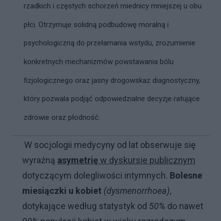
rzadkich i częstych schorzeń miednicy mniejszej u obu
płci. Otrzymuje solidną podbudowę moralną i
psychologiczną do przełamania wstydu, zrozumienie
konkretnych mechanizmów powstawania bólu
fizjologicznego oraz jasny drogowskaz diagnostyczny,
który pozwala podjąć odpowiedzialne decyzje ratujące
zdrowie oraz płodność.
W socjologii medycyny od lat obserwuje się
wyraźną
asymetrię
w dyskursie publicznym
dotyczącym dolegliwości intymnych.
Bolesne
miesiączki u kobiet
(dysmenorrhoea)
,
dotykające według statystyk od
50%
do nawet