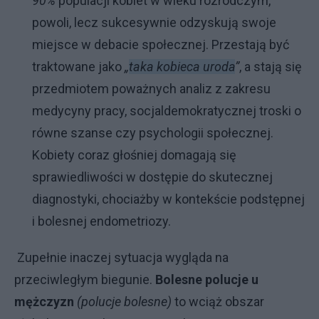
90%
populacji kobiet w wieku rozrodczym,
powoli, lecz sukcesywnie odzyskują swoje
miejsce w debacie społecznej. Przestają być
traktowane jako
„
taka kobieca uroda
”
, a stają się
przedmiotem poważnych analiz z zakresu
medycyny pracy, socjaldemokratycznej troski o
równe szanse czy psychologii społecznej.
Kobiety coraz głośniej domagają się
sprawiedliwości w dostępie do skutecznej
diagnostyki, chociażby w kontekście podstępnej
i bolesnej endometriozy.
Zupełnie inaczej sytuacja wygląda na
przeciwległym biegunie.
Bolesne polucje u
mężczyzn
(polucje bolesne)
to wciąż obszar