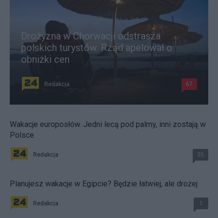
Drożyzna w Chorwacji odstrasza
polskich turystów. Rząd apelował o
obniżki cen
Redakcja
67
Wakacje europosłów. Jedni lecą pod palmy, inni zostają w
Polsce
Redakcja
35
Planujesz wakacje w Egipcie? Będzie łatwiej, ale drożej
Redakcja
1