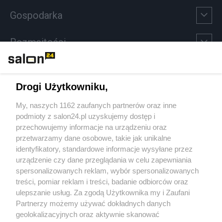
Gospodarka
Rozmaitości
Technologie
Drogi Użytkowniku,
Sport
My, naszych 1162 zaufanych partnerów oraz inne
podmioty z salon24.pl uzyskujemy dostęp i
Społeczeństwo
przechowujemy informacje na urządzeniu oraz
przetwarzamy dane osobowe, takie jak unikalne
Kultura
identyfikatory, standardowe informacje wysyłane przez
urządzenie czy dane przeglądania w celu zapewniania
spersonalizowanych reklam, wybór spersonalizowanych
treści, pomiar reklam i treści, badanie odbiorców oraz
ulepszanie usług. Za zgodą Użytkownika my i Zaufani
X
Facebook
Instagram
Youtube
Partnerzy możemy używać dokładnych danych
geolokalizacyjnych oraz aktywnie skanować