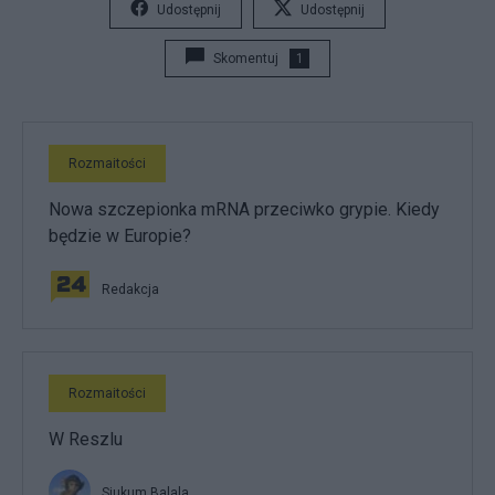
Udostępnij
Udostępnij
Skomentuj
1
Rozmaitości
Nowa szczepionka mRNA przeciwko grypie. Kiedy
będzie w Europie?
Redakcja
Rozmaitości
W Reszlu
Siukum Balala