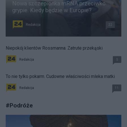
Nowa szczepionka mRNA przeciwko
grypie. Kiedy będzie w Europie?
Redakcja
22
Niepokój klientów Rossmanna. Zatrute przekąski
Redakcja
5
To nie tylko pokarm. Cudowne właściwości mleka matki
Redakcja
11
#
Podróże