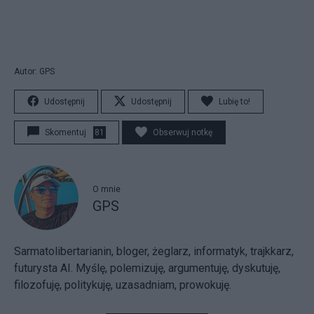
Autor: GPS
Udostępnij
Udostępnij
Lubię to!
Skomentuj
81
Obserwuj notkę
O mnie
GPS
Sarmatolibertarianin, bloger, żeglarz, informatyk, trajkkarz,
futurysta AI. Myślę, polemizuję, argumentuję, dyskutuję,
filozofuję, politykuję, uzasadniam, prowokuję.