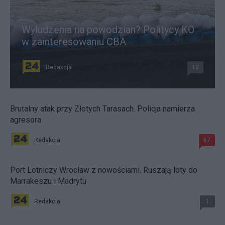
Wyłudzenia na powodzian? Politycy KO
w zainteresowaniu CBA
Redakcja
10
Brutalny atak przy Złotych Tarasach. Policja namierza
agresora
Redakcja
87
Port Lotniczy Wrocław z nowościami. Ruszają loty do
Marrakeszu i Madrytu
Redakcja
1