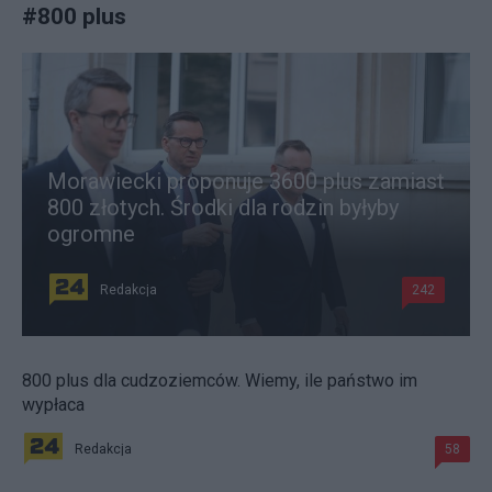
#
800 plus
Morawiecki proponuje 3600 plus zamiast
800 złotych. Środki dla rodzin byłyby
ogromne
Redakcja
242
800 plus dla cudzoziemców. Wiemy, ile państwo im
wypłaca
Redakcja
58