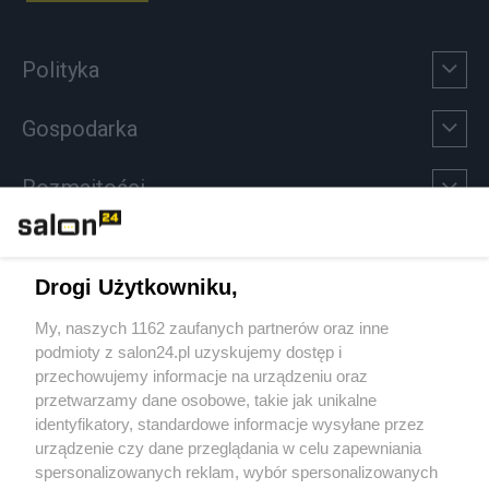
Polityka
Gospodarka
Rozmaitości
Technologie
Drogi Użytkowniku,
Sport
My, naszych 1162 zaufanych partnerów oraz inne
podmioty z salon24.pl uzyskujemy dostęp i
Społeczeństwo
przechowujemy informacje na urządzeniu oraz
przetwarzamy dane osobowe, takie jak unikalne
Kultura
identyfikatory, standardowe informacje wysyłane przez
urządzenie czy dane przeglądania w celu zapewniania
spersonalizowanych reklam, wybór spersonalizowanych