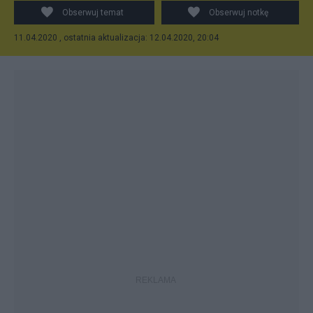
Obserwuj temat
Obserwuj notkę
11.04.2020 , ostatnia aktualizacja: 12.04.2020, 20:04