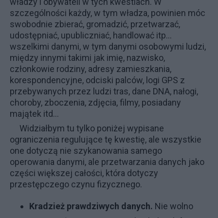
władzy i obywateli w tych kwestiach. W
szczególności każdy, w tym władza, powinien móc
swobodnie zbierać, gromadzić, przetwarzać,
udostępniać, upubliczniać, handlować itp…
wszelkimi danymi, w tym danymi osobowymi ludzi,
między innymi takimi jak imię, nazwisko,
członkowie rodziny, adresy zamieszkania,
korespondencyjne, odciski palców, logi GPS z
przebywanych przez ludzi tras, dane DNA, nałogi,
choroby, zboczenia, zdjęcia, filmy, posiadany
majątek itd…
Widziałbym tu tylko poniżej wypisane
ograniczenia regulujące tę kwestię, ale wszystkie
one dotyczą nie szykanowania samego
operowania danymi, ale przetwarzania danych jako
części większej całości, która dotyczy
przestępczego czynu fizycznego.
Kradzież prawdziwych danych.
Nie wolno