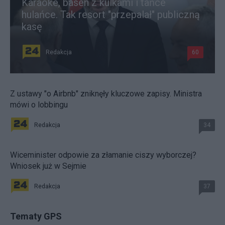
Karaoke, basen z kulkami i tańce
hulańce. Tak resort "przepalał" publiczną
kasę
Redakcja
60
Z ustawy "o Airbnb" zniknęły kluczowe zapisy. Ministra
mówi o lobbingu
Redakcja
34
Wiceminister odpowie za złamanie ciszy wyborczej?
Wniosek już w Sejmie
Redakcja
37
Tematy GPS