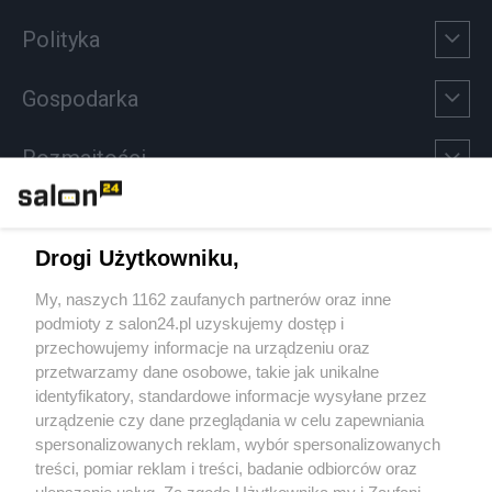
Polityka
Gospodarka
Rozmaitości
Technologie
Drogi Użytkowniku,
Sport
My, naszych 1162 zaufanych partnerów oraz inne
podmioty z salon24.pl uzyskujemy dostęp i
Społeczeństwo
przechowujemy informacje na urządzeniu oraz
przetwarzamy dane osobowe, takie jak unikalne
Kultura
identyfikatory, standardowe informacje wysyłane przez
urządzenie czy dane przeglądania w celu zapewniania
spersonalizowanych reklam, wybór spersonalizowanych
treści, pomiar reklam i treści, badanie odbiorców oraz
ulepszanie usług. Za zgodą Użytkownika my i Zaufani