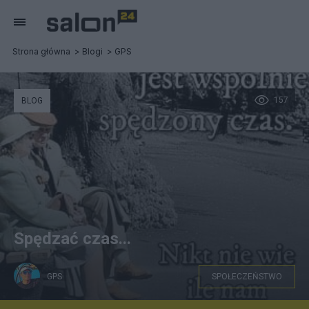
Strona główna
Blogi
GPS
157
BLOG
Spędzać czas...
GPS
SPOŁECZEŃSTWO