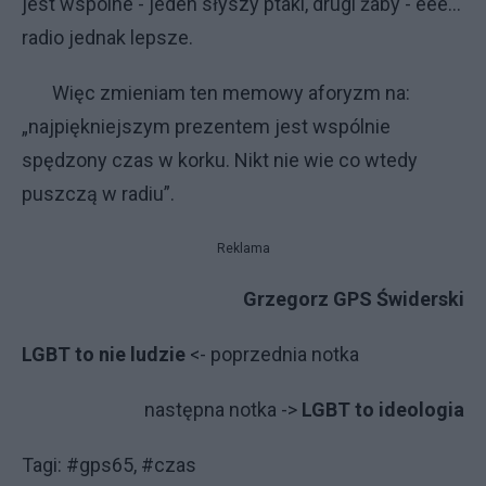
jest wspólne - jeden słyszy ptaki, drugi żaby - eee…
radio jednak lepsze.
Więc zmieniam ten memowy aforyzm na:
„najpiękniejszym prezentem jest wspólnie
spędzony czas w korku. Nikt nie wie co wtedy
puszczą w radiu”.
Reklama
Grzegorz GPS Świderski
LGBT to nie ludzie
<- poprzednia notka
następna notka ->
LGBT to ideologia
Tagi: #gps65, #czas