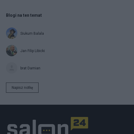
Blogi na ten temat
Siukum Balala
Jan Filip Libicki
brat Damian
Napisz notkę