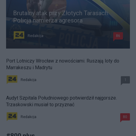
Brutalny atak przy Złotych Tarasach.
Policja namierza agresora
Redakcja
86
Port Lotniczy Wrocław z nowościami. Ruszają loty do
Marrakeszu i Madrytu
Redakcja
1
Audyt Szpitala Południowego potwierdził najgorsze.
Trzaskowski musiał to przyznać
Redakcja
80
#
800 plus