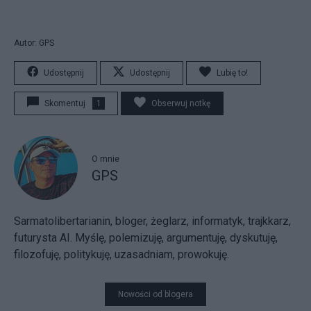
Autor: GPS
Udostępnij
Udostępnij
Lubię to!
Skomentuj
1
Obserwuj notkę
O mnie
GPS
Sarmatolibertarianin, bloger, żeglarz, informatyk, trajkkarz,
futurysta AI. Myślę, polemizuję, argumentuję, dyskutuję,
filozofuję, politykuję, uzasadniam, prowokuję.
Nowości od blogera