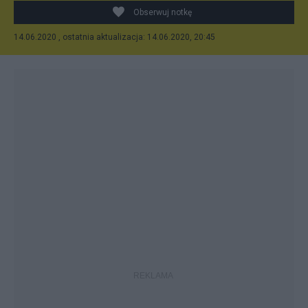
Obserwuj notkę
14.06.2020 , ostatnia aktualizacja: 14.06.2020, 20:45