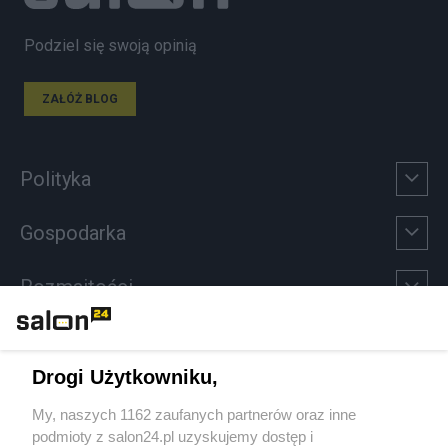
Podziel się swoją opinią
ZAŁÓŻ BLOG
Polityka
Gospodarka
Rozmaitości
Technologie
Drogi Użytkowniku,
Sport
My, naszych 1162 zaufanych partnerów oraz inne
podmioty z salon24.pl uzyskujemy dostęp i