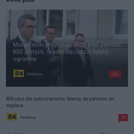
Morawiecki proponuje 3600 plus zamiast
800 złotych. Środki dla rodzin byłyby
ogromne
Redakcja
233
800 plus dla cudzoziemców. Wiemy, ile państwo im
wypłaca
Redakcja
58