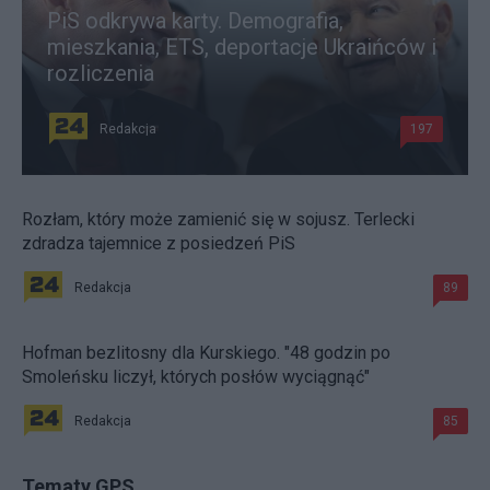
PiS odkrywa karty. Demografia,
mieszkania, ETS, deportacje Ukraińców i
rozliczenia
Redakcja
197
Rozłam, który może zamienić się w sojusz. Terlecki
zdradza tajemnice z posiedzeń PiS
Redakcja
89
Hofman bezlitosny dla Kurskiego. "48 godzin po
Smoleńsku liczył, których posłów wyciągnąć"
Redakcja
85
Tematy GPS