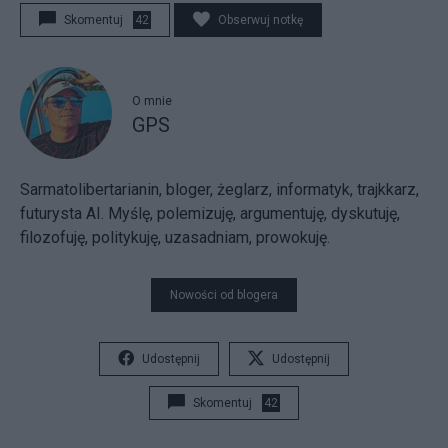
Skomentuj
42
Obserwuj notkę
O mnie
GPS
Sarmatolibertarianin, bloger, żeglarz, informatyk, trajkkarz,
futurysta AI. Myślę, polemizuję, argumentuję, dyskutuję,
filozofuję, politykuję, uzasadniam, prowokuję.
Nowości od blogera
Udostępnij
Udostępnij
Skomentuj
42