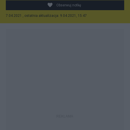
Obserwuj notkę
7.04.2021 , ostatnia aktualizacja: 9.04.2021, 15:47