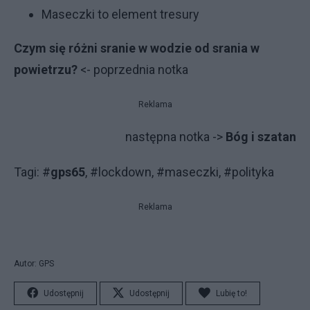
Maseczki to element tresury
Czym się różni sranie w wodzie od srania w
powietrzu?
<- poprzednia notka
Reklama
następna notka ->
Bóg i szatan
Tagi: #
gps65
, #lockdown, #maseczki, #polityka
Reklama
Autor: GPS
Udostępnij
Udostępnij
Lubię to!