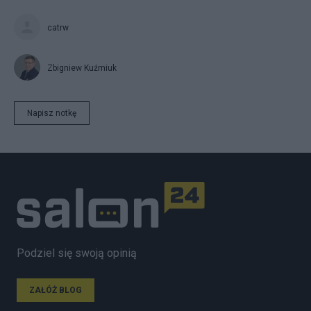
catrw
Zbigniew Kuźmiuk
Napisz notkę
Podziel się swoją opinią
ZAŁÓŻ BLOG