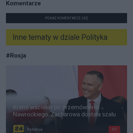
Komentarze
POKAŻ KOMENTARZE (42)
Inne tematy w dziale
Polityka
#
Rosja
Kreml wściekły po przemówieniu
Nawrockiego. Zacharowa dostała szału
Redakcja
327