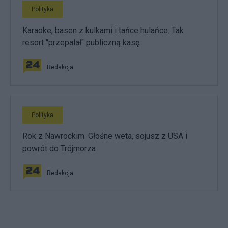
Polityka
Karaoke, basen z kulkami i tańce hulańce. Tak
resort "przepalał" publiczną kasę
Redakcja
Polityka
Rok z Nawrockim. Głośne weta, sojusz z USA i
powrót do Trójmorza
Redakcja