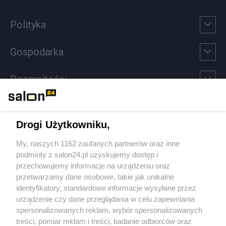
Polityka
Gospodarka
Rozmaitości
Technologie
Drogi Użytkowniku,
Sport
My, naszych 1162 zaufanych partnerów oraz inne
podmioty z salon24.pl uzyskujemy dostęp i
Społeczeństwo
przechowujemy informacje na urządzeniu oraz
przetwarzamy dane osobowe, takie jak unikalne
Kultura
identyfikatory, standardowe informacje wysyłane przez
urządzenie czy dane przeglądania w celu zapewniania
spersonalizowanych reklam, wybór spersonalizowanych
treści, pomiar reklam i treści, badanie odbiorców oraz