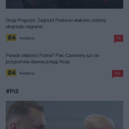
Drugi Prigożyn. Zagroził Putinowi atakiem, miliony
obejrzało nagranie
Redakcja
78
Parada słabości Putina? Plac Czerwony już nie
przypomina dawnej potęgi Rosji
Redakcja
206
#
PiS