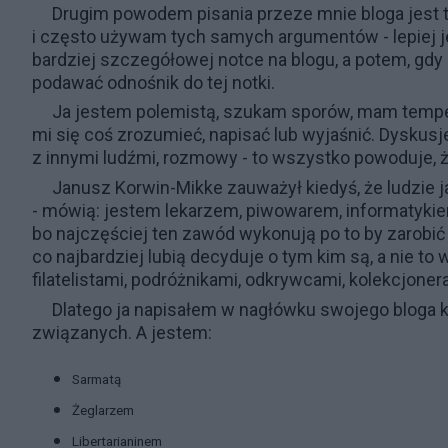
Drugim powodem pisania przeze mnie bloga jest t
i często używam tych samych argumentów - lepiej je
bardziej szczegółowej notce na blogu, a potem, gdy
podawać odnośnik do tej notki.
Ja jestem polemistą, szukam sporów, mam tempe
mi się coś zrozumieć, napisać lub wyjaśnić. Dyskusje,
z innymi ludźmi, rozmowy - to wszystko powoduje, ż
Janusz Korwin-Mikke zauważył kiedyś, że ludzie j
- mówią: jestem lekarzem, piwowarem, informatykiem,
bo najczęściej ten zawód wykonują po to by zarobić i 
co najbardziej lubią decyduje o tym kim są, a nie to w
filatelistami, podróżnikami, odkrywcami, kolekcjone
Dlatego ja napisałem w nagłówku swojego bloga k
związanych. A jestem:
Sarmatą
Żeglarzem
Libertarianinem