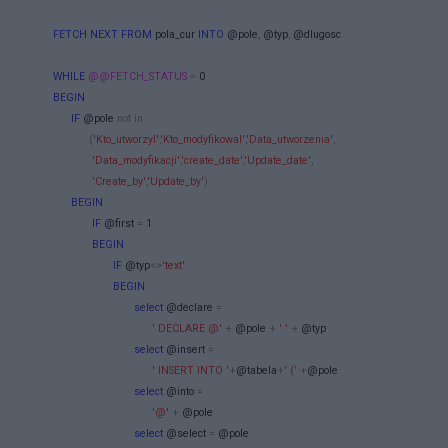
FETCH
NEXT
FROM
pola_cur
INTO
@pole
,
@typ
,
@dlugosc
WHILE
@@FETCH_STATUS
=
0
BEGIN
IF
@pole
not
in
(
'Kto_utworzyl'
,
'Kto_modyfikowal'
,
'Data_utworzenia'
,
'Data_modyfikacji'
,
'create_date'
,
'Update_date'
,
'Create_by'
,
'Update_by'
)
BEGIN
IF
@first
=
1
BEGIN
IF
@typ
<>
'text'
BEGIN
select
@declare
=
' DECLARE @'
+
@pole
+
' '
+
@typ
select
@insert
=
' INSERT INTO '
+
@tabela
+
' ('
+
@pole
select
@into
=
'@'
+
@pole
select
@select
=
@pole