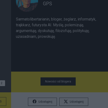
GPS
Sarmatolibertarianin, bloger, żeglarz, informatyk,
trajkkarz, futurysta AI. Myślę, polemizuję,
argumentuję, dyskutuję, filozofuję, politykuję,
uzasadniam, prowokuję.
Nowości od blogera
2
G
Udostępnij
Udostępnij