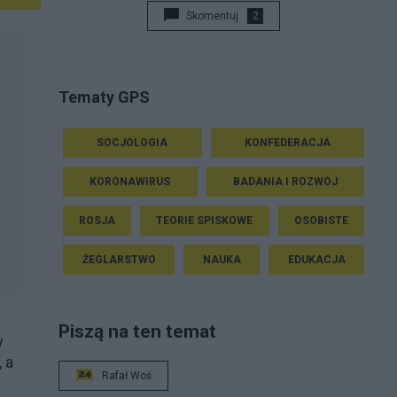
Skomentuj
2
Tematy GPS
SOCJOLOGIA
KONFEDERACJA
KORONAWIRUS
BADANIA I ROZWÓJ
ROSJA
TEORIE SPISKOWE
OSOBISTE
ŻEGLARSTWO
NAUKA
EDUKACJA
Piszą na ten temat
y
 a
Rafał Woś