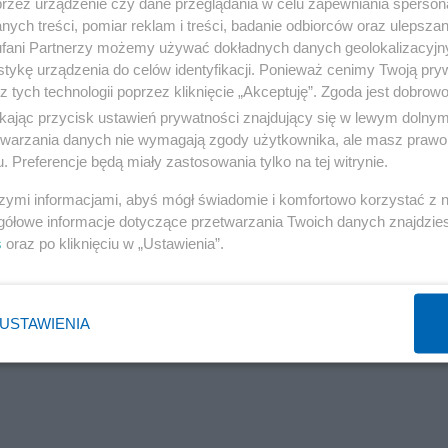
przez urządzenie czy dane przeglądania w celu zapewniania sperson
ych treści, pomiar reklam i treści, badanie odbiorców oraz ulepszan
fani Partnerzy możemy używać dokładnych danych geolokalizacyjn
tykę urządzenia do celów identyfikacji. Ponieważ cenimy Twoją pry
z tych technologii poprzez kliknięcie „Akceptuję”. Zgoda jest dobro
ikając przycisk ustawień prywatności znajdujący się w lewym dolny
etwarzania danych nie wymagają zgody użytkownika, ale masz prawo 
. Preferencje będą miały zastosowania tylko na tej witrynie.
szymi informacjami, abyś mógł świadomie i komfortowo korzystać z
gółowe informacje dotyczące przetwarzania Twoich danych znajdzi
s
oraz po kliknięciu w „Ustawienia”.
USTAWIENIA