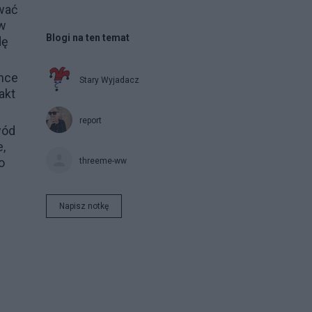
ować
 w
Blogi na ten temat
dę
chce
Stary Wyjadacz
akt
report
wód
,
o
threeme-ww
Napisz notkę