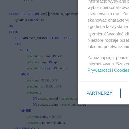
informacje wysyłane 
wybór spersonalizowan
Użytkownika my i Zau
CREATE
PROCEDURE
[dbo]
.
[generuj_skrypt_wypelniajacy]
skanować charakterys
@tabela
varchar
(
50
)
zgodę na korzystanie 
AS
BEGIN
ją zmienić/wycofać kl
DECLARE
pola_cur
INSENSITIVE
CURSOR
Niektóre rodzaje prz
FOR
takiemu przetwarzaniu
SELECT
syscolumns
.
name
AS
pole
,
Zapoznaj się z poniż
systypes
.
name
AS
typ
,
internetowych. Szcze
syscolumns
.
length
AS
dlugosc
Prywatności
i
Cookie
FROM
systypes
INNER
JOIN
syscolumns
INNER
JOIN
PARTNERZY
sysobjects
ON
syscolumns
.
id
=
sysobjects
.
id
ON
systypes
.
xtype
=
syscolumns
.
xtype
WHERE
systypes
.
status
=
0
AND
sysobjects
.
name
=
@tabela
FOR
READ
ONLY