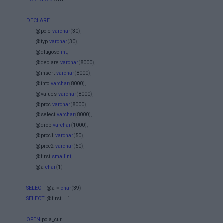
DECLARE
@pole
varchar
(
30
),
@typ
varchar
(
30
),
@dlugosc
int
,
@declare
varchar
(
8000
),
@insert
varchar
(
8000
),
@into
varchar
(
8000
),
@values
varchar
(
8000
),
@proc
varchar
(
8000
),
@select
varchar
(
8000
),
@drop
varchar
(
1000
),
@proc1
varchar
(
50
),
@proc2
varchar
(
50
),
@first
smallint
,
@a
char
(
1
)
SELECT
@a
=
char
(
39
)
SELECT
@first
=
1
OPEN
pola_cur