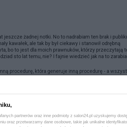
 jeszcze żadnej notki. No to nadrabiam ten brak i publik
ły kawałek, ale tak by był ciekawy i stanowił odrębną
yta, bo to jest dla moich prawnuków, którzy przeczytają t
ziad sto lat temu, nie? I fajnie wiedzieć jak na to zarabiał
inną procedurę, która generuje inną procedurę - a wszys
- po to by utworzyć skrypt instalacyjny jakiejś bazy
figuracyjne. Daleko jej do tego by przedstawiać ją jako
ma w tym komentarzy, nie jest całkiem uniwersalne, zos
dura jest bez sensu, takie sprawy fachowo załatwia się
 by całkowicie zademonstrować mój zawód. Dodatkowo pię
niku,
 uzna to za kompromitującą wadę), że łatwiej ją napisać
fanych partnerów oraz inne podmioty z salon24.pl uzyskujemy dost
niu oraz przetwarzamy dane osobowe, takie jak unikalne identyfikat