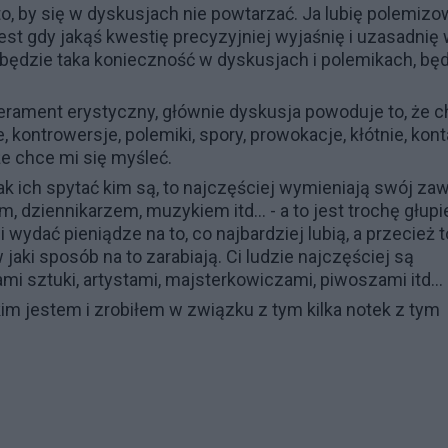
o, by się w dyskusjach nie powtarzać. Ja lubię polemiz
st gdy jakąś kwestię precyzyjniej wyjaśnię i uzasadnię
 będzie taka konieczność w dyskusjach i polemikach, bę
rament erystyczny, głównie dyskusja powoduje to, że 
 kontrowersje, polemiki, spory, prowokacje, kłótnie, kont
e chce mi się myśleć.
ak ich spytać kim są, to najczęściej wymieniają swój za
 dziennikarzem, muzykiem itd… - a to jest trochę głupie
wydać pieniądze na to, co najbardziej lubią, a przecież t
 jaki sposób na to zarabiają. Ci ludzie najczęściej są
rami sztuki, artystami, majsterkowiczami, piwoszami itd…
im jestem i zrobiłem w związku z tym kilka notek z tym