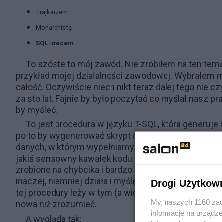
Trajkarzem
Monarchistą
SQL-owcem.
To szóste to mój zawód. Nie zrobiłem na ten temat
przykład mojej działalności zawodowej. Wybrałem ma
całość. Oczywiście niech nikt teraz dalej tego nie cz
za sto lat. Fajnie by było poczytać co myślał nasz prad
by myśleć.
To jest procedura w języku T-SQL, która generuje 
po to by wygenerować skrypt dodający do tabeli dane 
danych, w którym wypełniamy danymi różne tabele kon
jakiś sensowny kawałek kodu do naśladowania - nie 
zrobione na chybcika i bardzo dawno temu. Ta proce
inaczej, niemniej działa i myślę, że to wystarczy,
Drogi Użytkow
tej procedury leży w tym (a większość informatyków
My, naszych 1160 zau
nowa niż zrozumieć.
informacje na urządze
A wygląda tak: