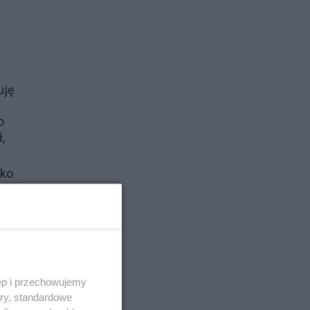
uję
o
,
tko
tało
kno
 od
ęp i przechowujemy
ory, standardowe