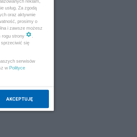
alizowanych reklam,
ie usług. Za zgodą
ych oraz aktywnie
watność, prosimy o
wolna i zawsze możesz
m rogu strony
.
sprzeciwić się
 naszych serwisów
esz w
Polityce
AKCEPTUJĘ