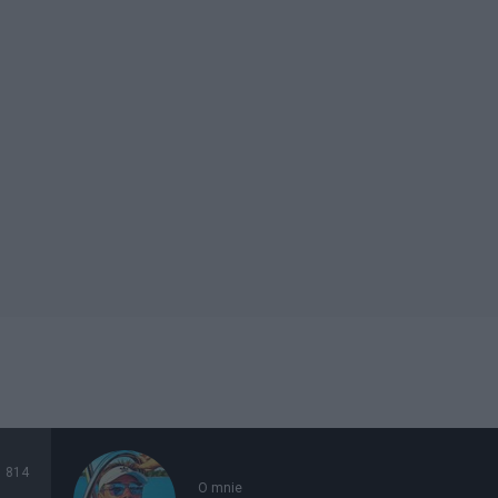
814
O mnie