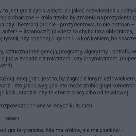
o jest gra z życia wzięta, że jakoś odzwierciedla polityk
chę archaiczne – króla trzeba by zmienić na prezydenta (
a czyli hetman) (no nie - prezydentowa, to nie hetman –
 Laufer? – listonosz?) (a wieża to chyba taka oblężnicza,
 tyranii, czy obecnej oligarchii - a koń koniem, bo skacze
sztuczna inteligencja, programy, algorytmy - potrafią w
 ale już w zasadzie z mistrzami, czy arcymistrzami (super
ami!).
żdej innej grze, jest to, by zagrać z innym człowiekiem,
warz - kto jakoś wygląda, kto może zrobić głupi komentar
 kolki, sraczki, czy telefon z pracy albo od teściowej.
 - rozpowszechnione w innych kulturach.
Reklama
jest gra terytorialna. Nie ma królów, nie ma pionków –