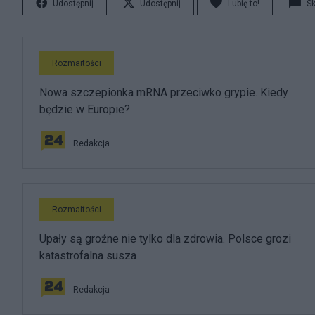
Udostępnij
Udostępnij
Lubię to!
S
Rozmaitości
Nowa szczepionka mRNA przeciwko grypie. Kiedy
będzie w Europie?
Redakcja
Rozmaitości
Upały są groźne nie tylko dla zdrowia. Polsce grozi
katastrofalna susza
Redakcja