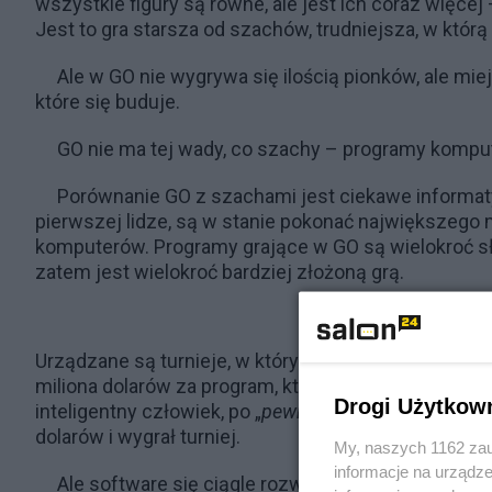
wszystkie figury są równe, ale jest ich coraz więcej – 
Jest to gra starsza od szachów, trudniejsza, w którą g
Ale w GO nie wygrywa się ilością pionków, ale mie
które się buduje.
GO nie ma tej wady, co szachy – programy komput
Porównanie GO z szachami jest ciekawe informat
pierwszej lidze, są w stanie pokonać największego
komputerów. Programy grające w GO są wielokroć sła
zatem jest wielokroć bardziej złożoną grą.
Urządzane są turnieje, w których walczą programy
miliona dolarów za program, który taki turniej wygra.
Drogi Użytkow
inteligentny człowiek, po „
pewnym czasie
” nauki gry
dolarów i wygrał turniej.
My, naszych 1162 zau
informacje na urządze
Ale software się ciągle rozwija. Ten „
pewien czas
”