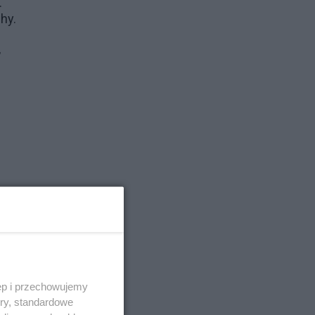
.
chy.
,
.
ęp i przechowujemy
ory, standardowe
 do