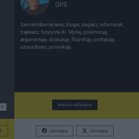
GPS
Sarmatolibertarianin, bloger, żeglarz, informatyk,
trajkkarz, futurysta AI. Myślę, polemizuję,
argumentuję, dyskutuję, filozofuję, politykuję,
uzasadniam, prowokuję.
Nowości od blogera
5
G
Udostępnij
Udostępnij