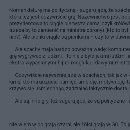
Nomenklaturę ma polityczną - sugerującą, że szachy t
która też jest oczywiście grą. Nazewnictwo jest tro
prezydentowa to ciągle pierwsza dama, czyli królówk
trzeba by to zamienić na ministra obrony) (kto to był
nie?). Ale pionki ciągle są pionkami – czy to w dawnej
Ale szachy mają bardzo poważną wadę: komputery, 
grę wygrywać z ludźmi. I to nie z byle jakimi ludźmi,
ekstra-wypasionymi-hiper-mega-kul-klawymi-mistrz
Oczywiście najważniejsze w szachach, tak jak w ka
kimś, kto ma uczucia, pamięć, ambicję, motywację, t
krzywo się uśmiechnąć, zadziałać taktycznie dostając
Ale są inne gry, też sugerujące, że są polityczne
Nie wiem w co grają czarni, ale żółci grają w GO. To 