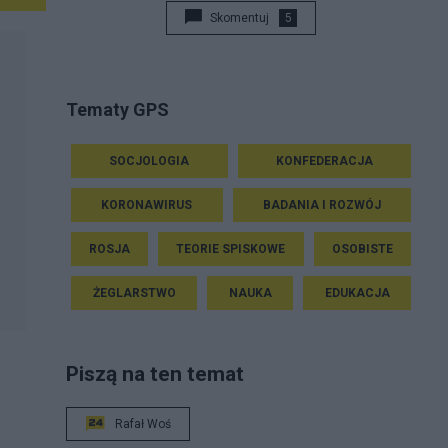
Skomentuj
5
Tematy GPS
SOCJOLOGIA
KONFEDERACJA
KORONAWIRUS
BADANIA I ROZWÓJ
ROSJA
TEORIE SPISKOWE
OSOBISTE
ŻEGLARSTWO
NAUKA
EDUKACJA
Piszą na ten temat
Rafał Woś