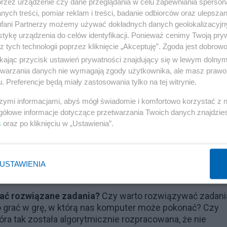
przez urządzenie czy dane przeglądania w celu zapewniania sperson
stawiam tezę, że każdy człowiek na świecie mający pona
ych treści, pomiar reklam i treści, badanie odbiorców oraz ulepszan
rogram komputerowy.
fani Partnerzy możemy używać dokładnych danych geolokalizacyjn
tykę urządzenia do celów identyfikacji. Ponieważ cenimy Twoją pry
 w GO z pierwszoligowymi Japończykami, Chińczykami c
z tych technologii poprzez kliknięcie „Akceptuję”. Zgoda jest dobro
się uczyć GO w wieku 3 lat i intensywnie grać w turniej
ikając przycisk ustawień prywatności znajdujący się w lewym dolny
takich tradycji.
etwarzania danych nie wymagają zgody użytkownika, ale masz prawo 
. Preferencje będą miały zastosowania tylko na tej witrynie.
 od połowy lat 90-tych poprzedniego wieku najlepsi są
 spadli na trzecie miejsce. Może w Europie też poćwicz
szymi informacjami, abyś mógł świadomie i komfortowo korzystać z
redniej, ale zrobimy komputer o odpowiedniej mocy
gółowe informacje dotyczące przetwarzania Twoich danych znajdzi
s
oraz po kliknięciu w „Ustawienia”.
Reklama
dawno Polak, Janusz Kraszek, który jest jednocześnie
USTAWIENIA
 kiedyś nawet zdobył drugie miejsce na świecie.
ać rozwiązane zadania?
Czy warto rozwiązywać zadani
o grać w grę, w którą nas komputer może pokonać? Czy
óra tak została algorytmicznie rozpracowana, że nie