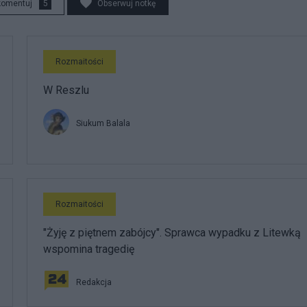
komentuj
5
Obserwuj notkę
Rozmaitości
W Reszlu
Siukum Balala
Rozmaitości
"Żyję z piętnem zabójcy". Sprawca wypadku z Litewką
wspomina tragedię
Redakcja