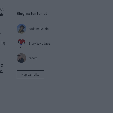
ę,
Blogi na ten temat
ale
Siukum Balala
.
 tą
Stary Wyjadacz
-
report
 z
z,
Napisz notkę