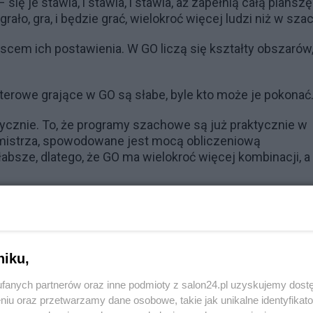
się je stawia, i stawia, i stawia, aż zapełnią całą planszę
rało, gra, i będzie grać, wielokroć więcej ludzi niż w sza
jscem ich postawienia. W GO liczą się kształty obszarów
erowe grające w GO są słabe, byle kto może je pokonać
ycznie. To, że programy szachowe są już praktycznie w
 mistrza, spowodowane jest mocą obliczeniową
bsze, dlatego, że GO ma wielokroć więcej kombinacji, a
Reklama
 komputerowe grające w GO. Można zarobić kwoty rzędu
 Ten najlepszy program jest taki, że dowolny, w miarę
niku,
 w GO pokona ten najlepszy program, który zarobił miliony
fanych partnerów oraz inne podmioty z salon24.pl uzyskujemy dost
niu oraz przetwarzamy dane osobowe, takie jak unikalne identyfikat
 to jeszcze niedawno były miesiące – dziś doszło to już