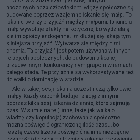
Otóż w stadzie szympansów, i innych
naczelnych poza człowiekiem, więzy społeczne są
budowane poprzez wzajemne
iskanie
się małp. To
iskanie tworzy przyjaźń między małpami. Iskanie u
małp wywołuje efekty narkotyczne, bo wydzielają
się im
opioidy endogenne
. Im dłużej się iskają tym
silniejsza przyjaźń. Wytwarza się między nimi
chemia. Ta przyjaźń jest potem używana w innych
relacjach społecznych, do budowania koalicji
przeciw innym konkurencyjnym grupom w ramach
całego stada. Te przyjaźnie są wykorzystywane też
do walki o dominację w stadzie.
Ale w takiej sesji iskania uczestniczą tylko dwie
małpy. Każdy osobnik buduje relację z innymi
poprzez kilka sesji iskania dziennie, które zajmują
czas. W sumie na te (i inne, takie jak walka o
władzę czy kopulacja) zachowania społeczne
można poświęcić ograniczoną ilość czasu, bo
resztę czasu trzeba poświęcić na inne niezbędne
czynności do życia – głównie szukanie pożywienia