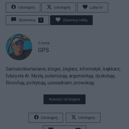
Udostępnij
Udostępnij
Lubię to!
Skomentuj
7
Obserwuj notkę
O mnie
GPS
Sarmatolibertarianin, bloger, żeglarz, informatyk, trajkkarz,
futurysta AI. Myślę, polemizuję, argumentuję, dyskutuję,
filozofuję, politykuję, uzasadniam, prowokuję.
Nowości od blogera
Udostępnij
Udostępnij