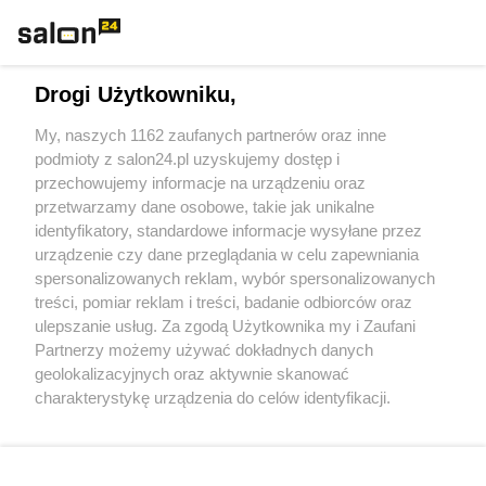
Technologie
Drogi Użytkowniku,
Sport
My, naszych 1162 zaufanych partnerów oraz inne
podmioty z salon24.pl uzyskujemy dostęp i
Społeczeństwo
przechowujemy informacje na urządzeniu oraz
przetwarzamy dane osobowe, takie jak unikalne
Kultura
identyfikatory, standardowe informacje wysyłane przez
urządzenie czy dane przeglądania w celu zapewniania
spersonalizowanych reklam, wybór spersonalizowanych
treści, pomiar reklam i treści, badanie odbiorców oraz
ulepszanie usług. Za zgodą Użytkownika my i Zaufani
X
Facebook
Instagram
Youtube
Partnerzy możemy używać dokładnych danych
geolokalizacyjnych oraz aktywnie skanować
charakterystykę urządzenia do celów identyfikacji.
Web Content Media sp. z o. o. © 2022
Ponieważ cenimy Twoją prywatność, prosimy o zgodę na
korzystanie z tych technologii poprzez kliknięcie
„Akceptuję”. Zgoda jest dobrowolna i zawsze możesz ją
Pomoc
O nas
Praca
Reklama
Kontakt