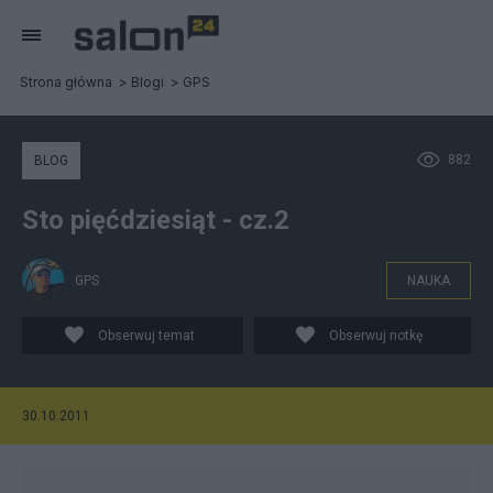
Strona główna
Blogi
GPS
882
BLOG
Sto pięćdziesiąt - cz.2
GPS
NAUKA
Obserwuj temat
Obserwuj notkę
30.10.2011