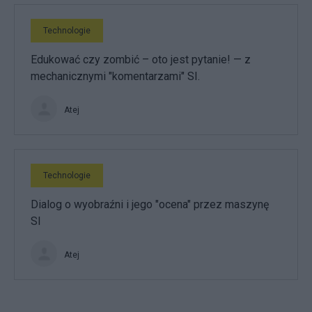
Technologie
Edukować czy zombić – oto jest pytanie! — z
mechanicznymi "komentarzami" SI.
Atej
Technologie
Dialog o wyobraźni i jego "ocena" przez maszynę
SI
Atej