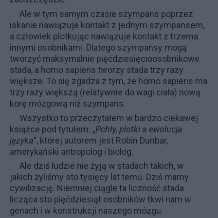
Ale w tym samym czasie szympans poprzez
iskanie nawiązuje kontakt z jednym szympansem,
a człowiek plotkując nawiązuje kontakt z trzema
innymi osobnikami. Dlatego szympansy mogą
tworzyć maksymalnie pięćdziesięcioosobnikowe
stada, a homo sapiens tworzy stada trzy razy
większe. To się zgadza z tym, że homo sapiens ma
trzy razy większą (relatywnie do wagi ciała) nową
korę mózgową niż szympans.
Wszystko to przeczytałem w bardzo ciekawej
książce pod tytułem: „
Pchły, plotki a ewolucja
języka
”, której autorem jest Robin Dunbar,
amerykański antropolog i biolog.
Ale dziś ludzie nie żyją w stadach takich, w
jakich żyliśmy sto tysięcy lat temu. Dziś mamy
cywilizację. Niemniej ciągle ta liczność stada
licząca sto pięćdziesiąt osobników tkwi nam w
genach i w konstrukcji naszego mózgu.