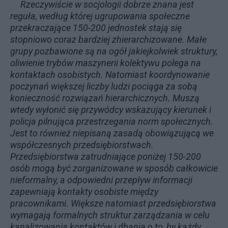
Rzeczywiście w socjologii dobrze znana jest
reguła, według której ugrupowania społeczne
przekraczające 150-200 jednostek stają się
stopniowo coraz bardziej zhierarchizowane. Małe
grupy pozbawione są na ogół jakiejkolwiek struktury,
oliwienie trybów maszynerii kolektywu polega na
kontaktach osobistych. Natomiast koordynowanie
poczynań większej liczby ludzi pociąga za sobą
konieczność rozwiązań hierarchicznych. Muszą
wtedy wyłonić się przywódcy wskazujący kierunek i
policja pilnująca przestrzegania norm społecznych.
Jest to również niepisaną zasadą obowiązującą we
współczesnych przedsiębiorstwach.
Przedsiębiorstwa zatrudniające poniżej 150-200
osób mogą być zorganizowane w sposób całkowicie
nieformalny, a odpowiedni przepływ informacji
zapewniają kontakty osobiste między
pracownikami. Większe natomiast przedsiębiorstwa
wymagają formalnych struktur zarządzania w celu
kanalizowania kontaktów i dbania o to, by każdy