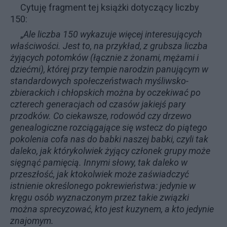
Cytuję fragment tej książki dotyczący liczby
150:
„
Ale liczba 150 wykazuje więcej interesujących
właściwości. Jest to, na przykład, z grubsza liczba
żyjących potomków (łącznie z żonami, mężami i
dziećmi), której przy tempie narodzin panującym w
standardowych społeczeństwach myśliwsko-
zbierackich i chłopskich można by oczekiwać po
czterech generacjach od czasów jakiejś pary
przodków. Co ciekawsze, rodowód czy drzewo
genealogiczne rozciągające się wstecz do piątego
pokolenia cofa nas do babki naszej babki, czyli tak
daleko, jak którykolwiek żyjący członek grupy może
sięgnąć pamięcią. Innymi słowy, tak daleko w
przeszłość, jak ktokolwiek może zaświadczyć
istnienie określonego pokrewieństwa: jedynie w
kręgu osób wyznaczonym przez takie związki
można sprecyzować, kto jest kuzynem, a kto jedynie
znajomym.