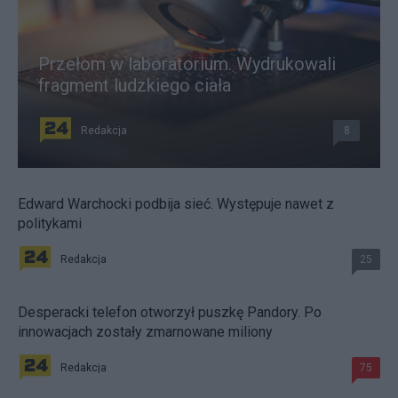
Przełom w laboratorium. Wydrukowali
fragment ludzkiego ciała
Redakcja
8
Edward Warchocki podbija sieć. Występuje nawet z
politykami
Redakcja
25
Desperacki telefon otworzył puszkę Pandory. Po
innowacjach zostały zmarnowane miliony
Redakcja
75