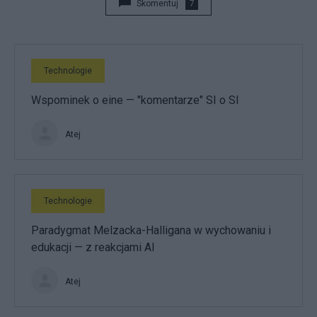
Skomentuj
7
Technologie
Wspominek o eine — "komentarze" SI o SI
Atej
Technologie
Paradygmat Melzacka-Halligana w wychowaniu i
edukacji — z reakcjami AI
Atej