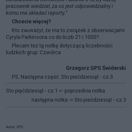
pracownik wiedział, za co jest odpowiedzialny i
komu ma składać raporty.”
Chcecie więcej?
Kto zauważył, że ma to związek z obserwacjami
Cyryla Parkinsona co do liczb
21
i
1000
?
Plecam też tą notkę dotyczącą liczebności
ludzkich grup:
Czwórca
Grzegorz GPS Świderski
PS. Następna część:
Sto piećdziesiąt - cz.3
Sto pięćdziesiąt - cz.1
<- poprzednia notka
następna notka ->
Sto piećdziesiąt - cz.3
Autor: GPS