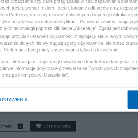
przez urządzenie czy dane przeglądania w celu zapewniania sperson
ych treści, pomiar reklam i treści, badanie odbiorców oraz ulepszan
tronny została też dokonana poza Europą: na różnych
fani Partnerzy możemy używać dokładnych danych geolokalizacyjn
e w 1970, czy w Nigerii w latach 70-tych XX wieku.
tykę urządzenia do celów identyfikacji. Ponieważ cenimy Twoją pry
z tych technologii poprzez kliknięcie „Akceptuję”. Zgoda jest dobro
się głównie po prawej, ale na półkuli południowej po lew
ikając przycisk ustawień prywatności znajdujący się w lewym dolny
 w których obowiązuje ruch lewostronny.
etwarzania danych nie wymagają zgody użytkownika, ale masz prawo 
. Preferencje będą miały zastosowania tylko na tej witrynie.
następna część ->
Stronność 
szymi informacjami, abyś mógł świadomie i komfortowo korzystać z
gółowe informacje dotyczące przetwarzania Twoich danych znajdzi
s
oraz po kliknięciu w „Ustawienia”.
następna notka ->
Program naprawy świata - szn
USTAWIENIA
komentuj
2
Obserwuj notkę