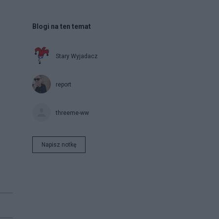
Blogi na ten temat
Stary Wyjadacz
report
threeme-ww
Napisz notkę