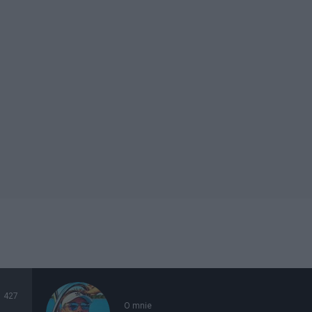
427
O mnie