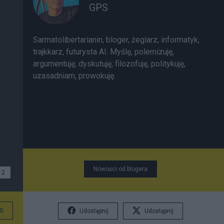
GPS
Sarmatolibertarianin, bloger, żeglarz, informatyk,
trajkkarz, futurysta AI. Myślę, polemizuję,
argumentuję, dyskutuję, filozofuję, politykuję,
uzasadniam, prowokuję.
Nowości od blogera
2
G
Udostępnij
Udostępnij