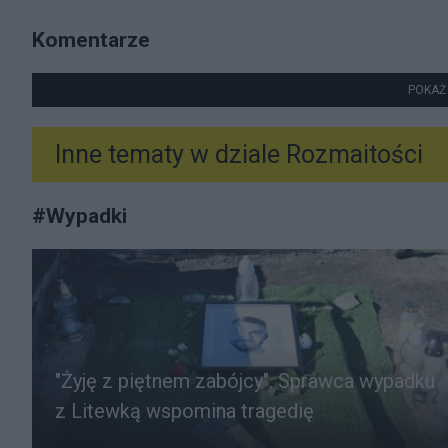
Komentarze
POKAŻ
Inne tematy w dziale
Rozmaitości
#
Wypadki
"Żyję z piętnem zabójcy". Sprawca wypadku
z Litewką wspomina tragedię