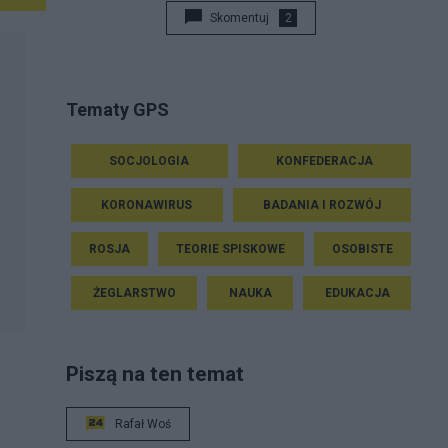
Skomentuj
2
Tematy GPS
SOCJOLOGIA
KONFEDERACJA
KORONAWIRUS
BADANIA I ROZWÓJ
ROSJA
TEORIE SPISKOWE
OSOBISTE
ŻEGLARSTWO
NAUKA
EDUKACJA
Piszą na ten temat
Rafał Woś