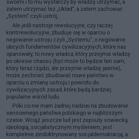
swoimi i to mu wystarczy by władzę utrzymać, a
zatem utrzymać też „Układ”, a zatem zachować
„System” czyli ustrój.
Ale jeśli nastroje rewolucyjne, czy raczej
kontrrewolucyjne, zbuduje się w oparciu o
negowanie ustroju czyli „Systemu”, o negowanie
obcych fundamentów cywilizacyjnych, które nas
opanowały, to nowy władca, który przejmie władzę
po okresie chaosu (być może to będzie ten sam,
który teraz rządzi, ale przejmie władzę jawnie),
może zechcieć zbudować nowe państwo w
oparciu o zmianę ustroju i powrotu do
cywilizacyjnych zasad, które będą bardziej
popularne wśród ludu.
Póki co nie mam żadnej nadziei na zbudowanie
sensownego państwa polskiego w najbliższym
czasie. Wciąż jeszcze lud jest zepsuty sowiecką
ideologią, socjalistycznym myśleniem, jest
kompletnie zindoktrynowany socjaldemokracją, a