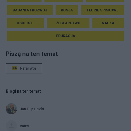
BADANIA I ROZWÓJ
ROSJA
TEORIE SPISKOWE
OSOBISTE
ŻEGLARSTWO
NAUKA
EDUKACJA
Piszą na ten temat
Rafał Woś
Blogi na ten temat
Jan Filip Libicki
catrw