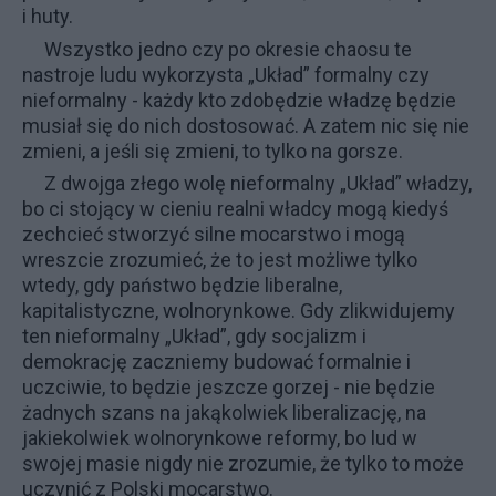
i huty.
Wszystko jedno czy po okresie chaosu te
nastroje ludu wykorzysta „Układ” formalny czy
nieformalny - każdy kto zdobędzie władzę będzie
musiał się do nich dostosować. A zatem nic się nie
zmieni, a jeśli się zmieni, to tylko na gorsze.
Z dwojga złego wolę nieformalny „Układ” władzy,
bo ci stojący w cieniu realni władcy mogą kiedyś
zechcieć stworzyć silne mocarstwo i mogą
wreszcie zrozumieć, że to jest możliwe tylko
wtedy, gdy państwo będzie liberalne,
kapitalistyczne, wolnorynkowe. Gdy zlikwidujemy
ten nieformalny „Układ”, gdy socjalizm i
demokrację zaczniemy budować formalnie i
uczciwie, to będzie jeszcze gorzej - nie będzie
żadnych szans na jakąkolwiek liberalizację, na
jakiekolwiek wolnorynkowe reformy, bo lud w
swojej masie nigdy nie zrozumie, że tylko to może
uczynić z Polski mocarstwo.