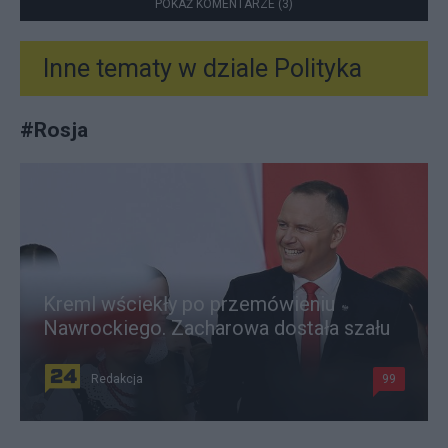
POKAŻ KOMENTARZE (3)
Inne tematy w dziale
Polityka
#
Rosja
Kreml wściekły po przemówieniu
Nawrockiego. Zacharowa dostała szału
Redakcja
99