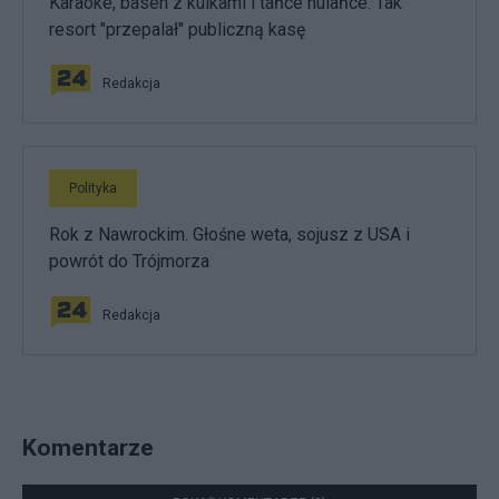
Karaoke, basen z kulkami i tańce hulańce. Tak
resort "przepalał" publiczną kasę
Redakcja
Polityka
Rok z Nawrockim. Głośne weta, sojusz z USA i
powrót do Trójmorza
Redakcja
Komentarze