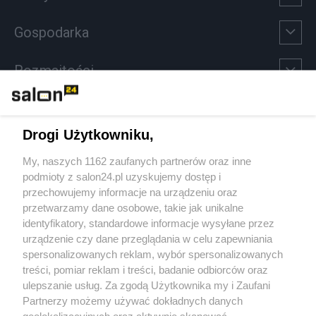
Gospodarka
Rozmaitości
Technologie
Drogi Użytkowniku,
Sport
My, naszych 1162 zaufanych partnerów oraz inne
podmioty z salon24.pl uzyskujemy dostęp i
Społeczeństwo
przechowujemy informacje na urządzeniu oraz
przetwarzamy dane osobowe, takie jak unikalne
Kultura
identyfikatory, standardowe informacje wysyłane przez
urządzenie czy dane przeglądania w celu zapewniania
spersonalizowanych reklam, wybór spersonalizowanych
treści, pomiar reklam i treści, badanie odbiorców oraz
ulepszanie usług. Za zgodą Użytkownika my i Zaufani
X
Facebook
Instagram
Youtube
Partnerzy możemy używać dokładnych danych
geolokalizacyjnych oraz aktywnie skanować