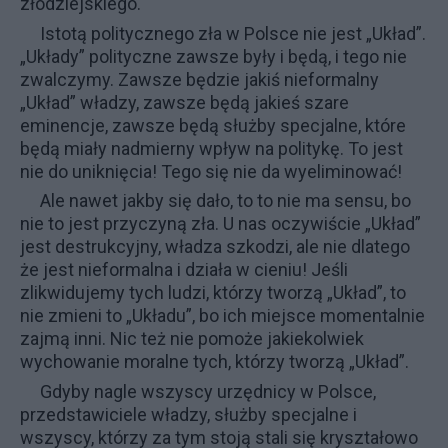
złodziejskiego.
Istotą politycznego zła w Polsce nie jest „Układ”.
„Układy” polityczne zawsze były i będą, i tego nie
zwalczymy. Zawsze będzie jakiś nieformalny
„Układ” władzy, zawsze będą jakieś szare
eminencje, zawsze będą służby specjalne, które
będą miały nadmierny wpływ na politykę. To jest
nie do uniknięcia! Tego się nie da wyeliminować!
Ale nawet jakby się dało, to to nie ma sensu, bo
nie to jest przyczyną zła. U nas oczywiście „Układ”
jest destrukcyjny, władza szkodzi, ale nie dlatego
że jest nieformalna i działa w cieniu! Jeśli
zlikwidujemy tych ludzi, którzy tworzą „Układ”, to
nie zmieni to „Układu”, bo ich miejsce momentalnie
zajmą inni. Nic też nie pomoże jakiekolwiek
wychowanie moralne tych, którzy tworzą „Układ”.
Gdyby nagle wszyscy urzędnicy w Polsce,
przedstawiciele władzy, służby specjalne i
wszyscy, którzy za tym stoją stali się kryształowo