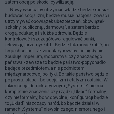
zatem obcą polskości cywilizacją.
Nowy władca by utrzymać władzę będzie musiał
budować socjalizm, będzie musiał nacjonalizować i
utrzymywać obowiązek ubezpieczeń, obowiązek
szkolny, publiczną, „darmową”, a zatem bardzo
drogą, edukację i służbę zdrowia. Będzie
kontrolować i szczegółowo regulować banki,
telewizję, przemysł itd... Będzie tak musiał robić, bo
tego chce lud. Tak zindoktrynowany lud nigdy nie
zbuduje imperium, mocarstwa, czy znaczącego
państwa - zawsze to będzie państwo-popychadło
będące przedmiotem, a nie podmiotem
międzynarodowej polityki. Bo takie państwo będzie
po prostu słabe - bo socjalizm i etatyzm osłabia. W
takim socjaldemokratycznym „Systemie” nie ma
kompletnie znaczenia czy rządzi „Układ” formalny,
czy nieformalny, bo w dowolnej konfiguracji będzie
to „Układ” niszczący naród, bo będzie działał w
ramach „Systemu” niewolniczego, niemoralnego i