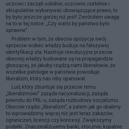
uczciwi i zaczęli solidnie, uczciwie, rzetelnie i
skrupulatnie wykonywać obowiązujące prawo, to
by było jeszcze gorzej niż jest! Zwróciłem uwagę
na to w tej notce:
„Czy warto by państwo było
sprawne”
.
Problem w tym, że obecna opozycja swój
sprzeciw wobec władzy buduje na fałszywej
identyfikacji zła. Nastroje rewolucyjne przeciw
obecnej władzy budowane są na propagandzie
głoszącej, że jakoby rządzą nami liberałowie, że
wszelkie patologie w państwie powoduje
liberalizm, który nas niby opanował.
Lud, który zbuntuje się przeciw temu
„liberalizmowi” zażąda nacjonalizacji, zażąda
powrotu do PRL-u, zażąda rozbudowy socjalizmu.
Obecnie rządzi „liberalizm”, a zatem jak go obalimy
to wprowadzimy więcej niż jest teraz zakazów,
ograniczeń, licencji czy koncesji. Zwiększymy
podatki. Znacjonalizujemy banki, stocznie, kopalnie