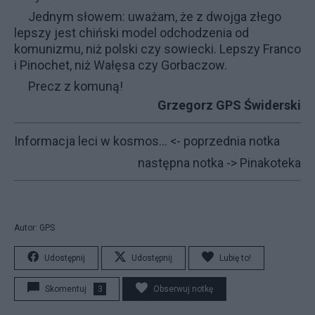
Jednym słowem: uważam, że z dwojga złego
lepszy jest chiński model odchodzenia od
komunizmu, niż polski czy sowiecki. Lepszy Franco
i Pinochet, niż Wałęsa czy Gorbaczow.
Precz z komuną!
Grzegorz GPS Świderski
Informacja leci w kosmos...
<- poprzednia notka
następna notka ->
Pinakoteka
Autor: GPS
Udostępnij
Udostępnij
Lubię to!
Skomentuj
3
Obserwuj notkę