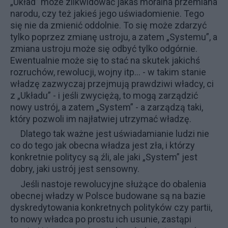
„Układ” może zlikwidować jakaś moralna przemiana
narodu, czy też jakieś jego uświadomienie. Tego
się nie da zmienić oddolnie. To się może zdarzyć
tylko poprzez zmianę ustroju, a zatem „Systemu”, a
zmiana ustroju może się odbyć tylko odgórnie.
Ewentualnie może się to stać na skutek jakichś
rozruchów, rewolucji, wojny itp... - w takim stanie
władzę zazwyczaj przejmują prawdziwi władcy, ci
z „Układu” - i jeśli zwyciężą, to mogą zarządzić
nowy ustrój, a zatem „System” - a zarządzą taki,
który pozwoli im najłatwiej utrzymać władzę.
Dlatego tak ważne jest uświadamianie ludzi nie
co do tego jak obecna władza jest zła, i którzy
konkretnie politycy są źli, ale jaki „System” jest
dobry, jaki ustrój jest sensowny.
Jeśli nastoje rewolucyjne służące do obalenia
obecnej władzy w Polsce budowane są na bazie
dyskredytowania konkretnych polityków czy partii,
to nowy władca po prostu ich usunie, zastąpi