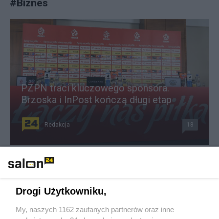
#
Biznes
PZPN traci kluczowego sponsora.
Brzoska i InPost kończą długi etap
Redakcja
18
Lawina zamykanych firm. Zatrważająca liczba przypadków
Redakcja
31
Drogi Użytkowniku,
My, naszych 1162 zaufanych partnerów oraz inne
To koniec tej sieci w Polsce. Klienci zobaczą zupełnie