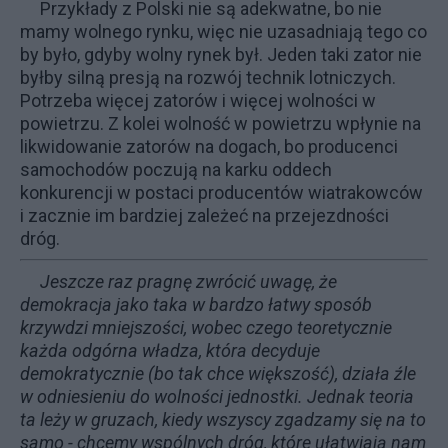
Przykłady z Polski nie są adekwatne, bo nie
mamy wolnego rynku, więc nie uzasadniają tego co
by było, gdyby wolny rynek był. Jeden taki zator nie
byłby silną presją na rozwój technik lotniczych.
Potrzeba więcej zatorów i więcej wolności w
powietrzu. Z kolei wolność w powietrzu wpłynie na
likwidowanie zatorów na dogach, bo producenci
samochodów poczują na karku oddech
konkurencji w postaci producentów wiatrakowców
i zacznie im bardziej zależeć na przejezdności
dróg.
Jeszcze raz pragnę zwrócić uwagę, że
demokracja jako taka w bardzo łatwy sposób
krzywdzi mniejszości, wobec czego teoretycznie
każda odgórna władza, która decyduje
demokratycznie (bo tak chce większość), działa źle
w odniesieniu do wolności jednostki. Jednak teoria
ta leży w gruzach, kiedy wszyscy zgadzamy się na to
samo - chcemy wspólnych dróg, które ułatwiają nam