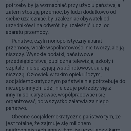
potrzeby by ją wzmacniać przy użyciu państwa, a
zatem stosują przemoc, by ludzi dodatkowo od
siebie uzależniać, by uzależniać obywateli od
urzędników i na odwrót, by uzależnić ludzi od
aparatu przemocy.
Państwo, czyli monopolistyczny aparat
przemocy, wcale wspólnotowości nie tworzy, ale ją
niszczy. Wysokie podatki, państwowe
przedsiębiorstwa, publiczna telewizja, szkoły i
szpitale nie sprzyjają wspólnotowości, ale ją
niszczą. Człowiek w takim opiekuńczym,
socjaldemokratycznym państwie nie potrzebuje do
niczego innych ludzi, nie czuje potrzeby się z
innymi solidaryzować, współpracować i się
organizować, bo wszystko załatwia za niego
państwo.
Obecne socjaldemokratyczne państwo tym, że
jest totalne, że zajmuje się milionem
najdrobniejszych spraw, tym, że uczy, leczy, karmi,