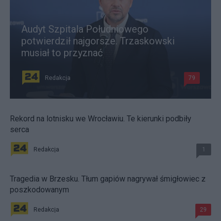
Audyt Szpitala Południowego
potwierdził najgorsze. Trzaskowski
musiał to przyznać
Redakcja
79
Rekord na lotnisku we Wrocławiu. Te kierunki podbiły
serca
Redakcja
1
Tragedia w Brzesku. Tłum gapiów nagrywał śmigłowiec z
poszkodowanym
Redakcja
29