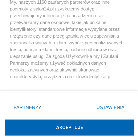
My, naszych 1160 zaufanych partnerów oraz inne
podmioty z salon24.pl uzyskujemy dostęp i
Społeczeństwo
przechowujemy informacje na urządzeniu oraz
przetwarzamy dane osobowe, takie jak unikalne
Kultura
identyfikatory, standardowe informacje wysyłane przez
urządzenie czy dane przeglądania w celu zapewniania
spersonalizowanych reklam, wybór spersonalizowanych
treści, pomiar reklam i treści, badanie odbiorców oraz
ulepszanie usług. Za zgodą Użytkownika my i Zaufani
X
Facebook
Instagram
Youtube
Partnerzy możemy używać dokładnych danych
geolokalizacyjnych oraz aktywnie skanować
charakterystykę urządzenia do celów identyfikacji.
Web Content Media sp. z o. o. © 2022
Ponieważ cenimy Twoją prywatność, prosimy o zgodę na
korzystanie z tych technologii poprzez kliknięcie
„Akceptuję”. Zgoda jest dobrowolna i zawsze możesz ją
Pomoc
O nas
Praca
Reklama
Kontakt
zmienić/wycofać klikając przycisk ustawień prywatności
PARTNERZY
USTAWIENIA
znajdujący się w lewym dolnym rogu strony
. Niektóre
rodzaje przetwarzania danych nie wymagają zgody
użytkownika, ale masz prawo sprzeciwić się takiemu
AKCEPTUJĘ
przetwarzaniu. Preferencje będą miały zastosowania tylko
Technologię dostarcza:
W3media.pl