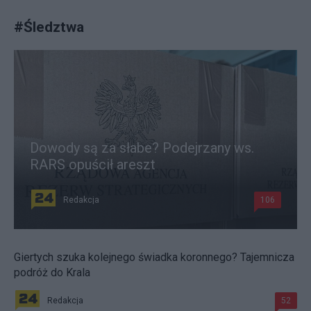
#
Śledztwa
Dowody są za słabe? Podejrzany ws.
RARS opuścił areszt
Redakcja
106
Giertych szuka kolejnego świadka koronnego? Tajemnicza
podróż do Krala
Redakcja
52