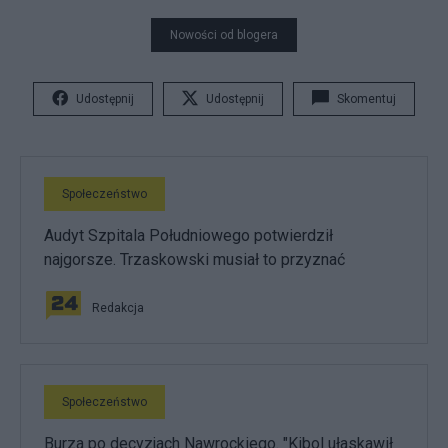
Nowości od blogera
Udostępnij
Udostępnij
Skomentuj
Społeczeństwo
Audyt Szpitala Południowego potwierdził
najgorsze. Trzaskowski musiał to przyznać
Redakcja
Społeczeństwo
Burza po decyzjach Nawrockiego. "Kibol ułaskawił