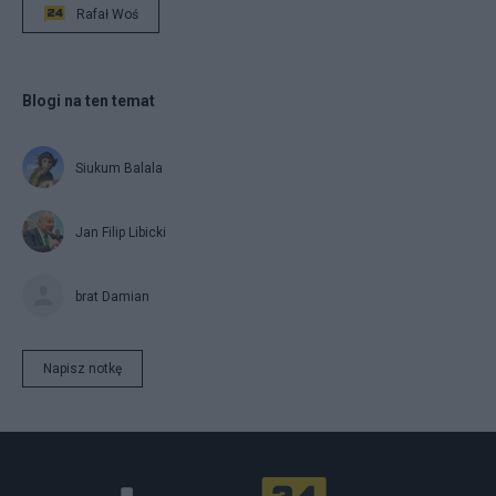
Rafał Woś
Blogi na ten temat
Siukum Balala
Jan Filip Libicki
brat Damian
Napisz notkę