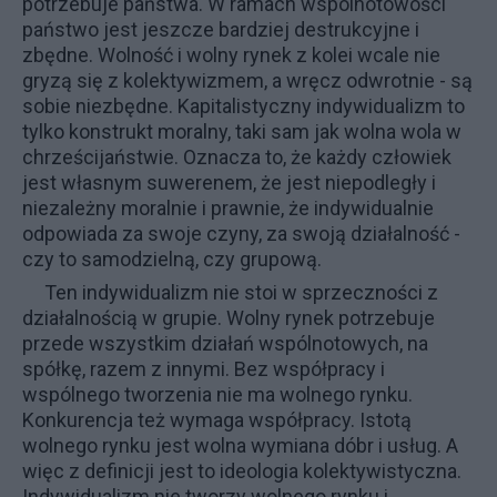
potrzebuje państwa. W ramach wspólnotowości
państwo jest jeszcze bardziej destrukcyjne i
zbędne. Wolność i wolny rynek z kolei wcale nie
gryzą się z kolektywizmem, a wręcz odwrotnie - są
sobie niezbędne. Kapitalistyczny indywidualizm to
tylko konstrukt moralny, taki sam jak wolna wola w
chrześcijaństwie. Oznacza to, że każdy człowiek
jest własnym suwerenem, że jest niepodległy i
niezależny moralnie i prawnie, że indywidualnie
odpowiada za swoje czyny, za swoją działalność -
czy to samodzielną, czy grupową.
Ten indywidualizm nie stoi w sprzeczności z
działalnością w grupie. Wolny rynek potrzebuje
przede wszystkim działań wspólnotowych, na
spółkę, razem z innymi. Bez współpracy i
wspólnego tworzenia nie ma wolnego rynku.
Konkurencja też wymaga współpracy. Istotą
wolnego rynku jest wolna wymiana dóbr i usług. A
więc z definicji jest to ideologia kolektywistyczna.
Indywidualizm nie tworzy wolnego rynku i