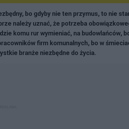
ie­zbęd­ny, bo gdy­by nie ten przy­mus, to nie sta
o­brze na­le­ży uznać, że po­trze­ba obo­wiąz­ko­we
ę­dzie ko­mu rur wy­mie­niać, na bu­dow­lań­ców, b
­cow­ni­ków firm ko­mu­nal­ny­ch, bo w śmie­cia
st­kie bran­że nie­zbęd­ne do ży­cia.