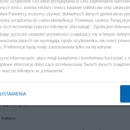
przez urządzenie czy dane przeglądania w celu zapewniania sperson
e środka polegającego na złamaniu najbardziej
ych treści, pomiar reklam i treści, badanie odbiorców oraz ulepszan
st obrona, ale uległość wobec zła. To czysta
fani Partnerzy możemy używać dokładnych danych geolokalizacyjn
tykę urządzenia do celów identyfikacji. Ponieważ cenimy Twoją pry
 państwa — i nie ma znaczenia jakiego, bo każde to grabi
z tych technologii poprzez kliknięcie „Akceptuję”. Zgoda jest dobro
ikając przycisk ustawień prywatności znajdujący się w lewym dolny
etwarzania danych nie wymagają zgody użytkownika, ale masz prawo 
 i lepsi?
. Preferencje będą miały zastosowania tylko na tej witrynie.
szymi informacjami, abyś mógł świadomie i komfortowo korzystać z
st ukryty: poborowy płaci ukryty podatek w postaci lat
gółowe informacje dotyczące przetwarzania Twoich danych znajdzi
droższe niż normalne finansowanie armii rynkowej.
s
oraz po kliknięciu w „Ustawienia”.
suje żołnierzy, którzy chcą tam być, a nie młodych
USTAWIENIA
Zyskujesz, bo ludzie robią to, w czym są najbardziej
ują fabryki.
Reklama