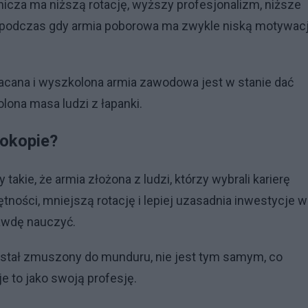
za ma niższą rotację, wyższy profesjonalizm, niższe
ć, podczas gdy armia poborowa ma zwykle niską motywacj
cana i wyszkolona armia zawodowa jest w stanie dać
olona masa ludzi z łapanki.
 okopie?
kie, że armia złożona z ludzi, którzy wybrali karierę
ości, mniejszą rotację i lepiej uzasadnia inwestycje w
awdę nauczyć.
stał zmuszony do munduru, nie jest tym samym, co
e to jako swoją profesję.