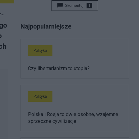
Skomentuj
1
r­
­go
Najpopularniejsze
o
­ch
Polityka
Czy libertarianizm to utopia?
Polityka
Polska i Rosja to dwie osobne, wzajemne
sprzeczne cywilizacje