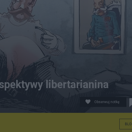
pektywy libertarianina
Obserwuj notkę
BLO