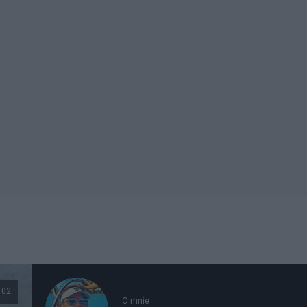
102
O mnie