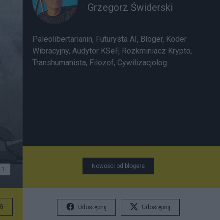
Grzegorz Świderski
Paleolibertarianin, Futurysta AI, Bloger, Koder
Wibracyjny, Audytor KSeF, Rozkminiacz Krypto,
Transhumanista, Filozof, Cywilizacjolog.
Nowości od blogera
1
G
Udostępnij
Udostępnij