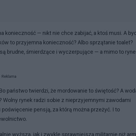
onieczność — nikt nie chce zabijać, a ktoś musi. A by
ów to przyjemna konieczność? Albo sprzątanie toalet?
bo są brudne, śmierdzące i wyczerpujące — a mimo to ryne
Reklama
 państwo twierdzi, że mordowanie to świętość? A wod
ść? Wolny rynek radzi sobie z nieprzyjemnymi zawodami
 i poświęcenie pensją, za którą można przeżyć. I to
ewolnictwo.
 wyższa, jak i zwykle sprawniejsza militarnie niż arm