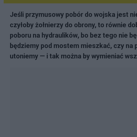
Je­śli przy­mu­so­wy po­bór do woj­ska je­st n
czy­ło­by żoł­nie­rzy do obro­ny, to rów­nie d
po­bo­ru na hy­drau­li­ków, bo bez te­go nie b
bę­dzie­my pod mo­stem miesz­kać, czy na pra
uto­nie­my — i tak moż­na by wy­mie­niać wszy