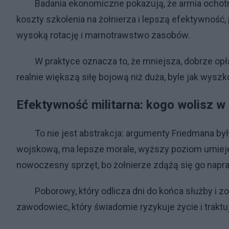
Badania ekonomiczne pokazują, że armia ochotnic
koszty szkolenia na żołnierza i lepszą efektywnoś
wysoką rotację i marnotrawstwo zasobów.
W praktyce oznacza to, że mniejsza, dobrze opła
realnie większą siłę bojową niż duża, byle jak wyszk
Efektywność militarna: kogo wolisz w
To nie jest abstrakcja: argumenty Friedmana były ta
wojskową, ma lepsze morale, wyższy poziom umiejętn
nowoczesny sprzęt, bo żołnierze zdążą się go napr
Poborowy, który odlicza dni do końca służby i zo
zawodowiec, który świadomie ryzykuje życie i traktuj