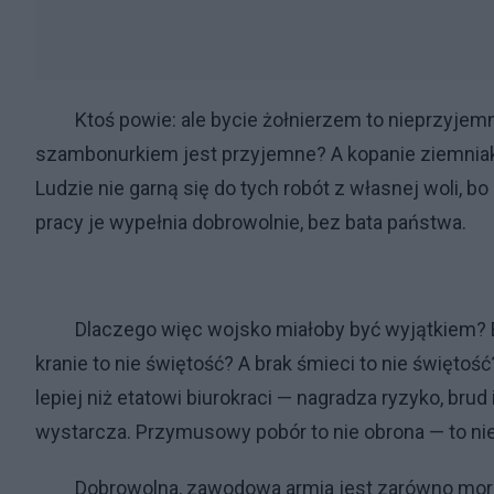
Ktoś powie: ale bycie żołnierzem to nieprzyjemna k
szambonurkiem jest przyjemne? A kopanie ziemniak
Ludzie nie garną się do tych robót z własnej woli, 
pracy je wypełnia dobrowolnie, bez bata państwa.
Dlaczego więc wojsko miałoby być wyjątkiem? Bo
kranie to nie świętość? A brak śmieci to nie święto
lepiej niż etatowi biurokraci — nagradza ryzyko, brud
wystarcza. Przymusowy pobór to nie obrona — to ni
Dobrowolna, zawodowa armia jest zarówno moralnie