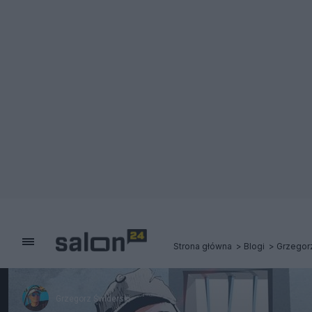
Strona główna
Blogi
Grzegor
Grzegorz Świderski