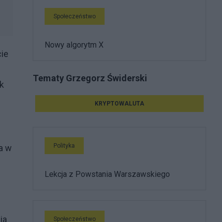
Społeczeństwo
Nowy algorytm X
cie
Tematy Grzegorz Świderski
k
KRYPTOWALUTA
Polityka
a w
Lekcja z Powstania Warszawskiego
ia
Społeczeństwo