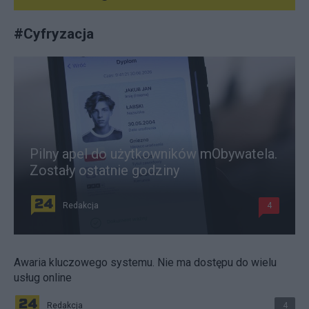
#
Cyfryzacja
Pilny apel do użytkowników mObywatela.
Zostały ostatnie godziny
Redakcja
4
Awaria kluczowego systemu. Nie ma dostępu do wielu
usług online
Redakcja
4