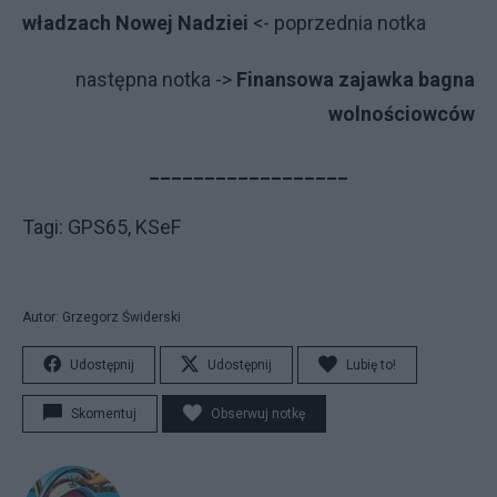
władzach Nowej Nadziei
<- poprzednia notka
na­stęp­na not­ka ->
Finansowa zajawka bagna
wolnościowców
__________________
Tagi: GPS65, KSeF
Autor: Grzegorz Świderski
Udostępnij
Udostępnij
Lubię to!
Skomentuj
Obserwuj notkę