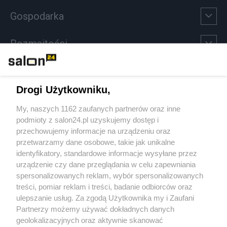
Gospodarka
Rozmaitości
Technologie
Drogi Użytkowniku,
Sport
My, naszych 1162 zaufanych partnerów oraz inne
podmioty z salon24.pl uzyskujemy dostęp i
Społeczeństwo
przechowujemy informacje na urządzeniu oraz
przetwarzamy dane osobowe, takie jak unikalne
Kultura
identyfikatory, standardowe informacje wysyłane przez
urządzenie czy dane przeglądania w celu zapewniania
spersonalizowanych reklam, wybór spersonalizowanych
treści, pomiar reklam i treści, badanie odbiorców oraz
ulepszanie usług. Za zgodą Użytkownika my i Zaufani
X
Facebook
Instagram
Youtube
Partnerzy możemy używać dokładnych danych
geolokalizacyjnych oraz aktywnie skanować