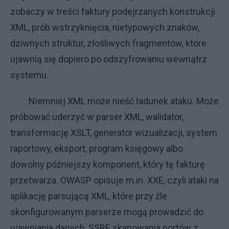
zobaczy w treści faktury podejrzanych konstrukcji
XML, prób wstrzyknięcia, nietypowych znaków,
dziwnych struktur, złośliwych fragmentów, które
ujawnią się dopiero po odszyfrowaniu wewnątrz
systemu.
Niemniej XML może nieść ładunek ataku. Może
próbować uderzyć w parser XML, walidator,
transformację XSLT, generator wizualizacji, system
raportowy, eksport, program księgowy albo
dowolny późniejszy komponent, który tę fakturę
przetwarza. OWASP opisuje m.in. XXE, czyli ataki na
aplikację parsującą XML, które przy źle
skonfigurowanym parserze mogą prowadzić do
ujawniania danych, SSRF, skanowania portów z