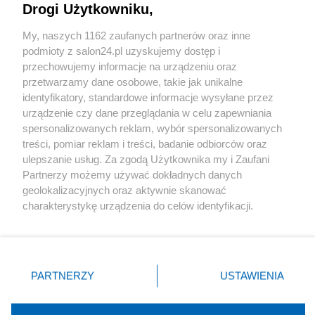
Drogi Użytkowniku,
Sport
My, naszych 1162 zaufanych partnerów oraz inne
podmioty z salon24.pl uzyskujemy dostęp i
Społeczeństwo
przechowujemy informacje na urządzeniu oraz
przetwarzamy dane osobowe, takie jak unikalne
Kultura
identyfikatory, standardowe informacje wysyłane przez
urządzenie czy dane przeglądania w celu zapewniania
spersonalizowanych reklam, wybór spersonalizowanych
treści, pomiar reklam i treści, badanie odbiorców oraz
ulepszanie usług. Za zgodą Użytkownika my i Zaufani
X
Facebook
Instagram
Youtube
Partnerzy możemy używać dokładnych danych
geolokalizacyjnych oraz aktywnie skanować
charakterystykę urządzenia do celów identyfikacji.
Web Content Media sp. z o. o. © 2022
Ponieważ cenimy Twoją prywatność, prosimy o zgodę na
korzystanie z tych technologii poprzez kliknięcie
„Akceptuję”. Zgoda jest dobrowolna i zawsze możesz ją
Pomoc
O nas
Praca
Reklama
Kontakt
zmienić/wycofać klikając przycisk ustawień prywatności
PARTNERZY
USTAWIENIA
znajdujący się w lewym dolnym rogu strony
. Niektóre
rodzaje przetwarzania danych nie wymagają zgody