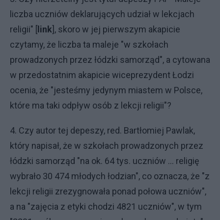
liczba uczniów deklarujących udział w lekcjach
religii" [
link
], skoro w jej pierwszym akapicie
czytamy, że liczba ta maleje "w szkołach
prowadzonych przez łódzki samorząd", a cytowana
w przedostatnim akapicie wiceprezydent Łodzi
ocenia, że "jesteśmy jedynym miastem w Polsce,
które ma taki odpływ osób z lekcji religii"?
4. Czy autor tej depeszy, red. Bartłomiej Pawlak,
który napisał, że w szkołach prowadzonych przez
łódzki samorząd "na ok. 64 tys. uczniów ... religię
wybrało 30 474 młodych łodzian", co oznacza, że "z
lekcji religii zrezygnowała ponad połowa uczniów",
a na "zajęcia z etyki chodzi 4821 uczniów", w tym