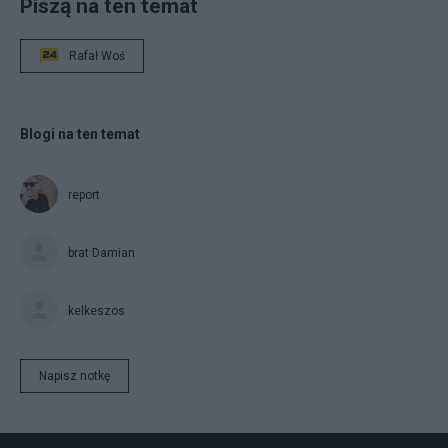
Piszą na ten temat
Rafał Woś
Blogi na ten temat
report
brat Damian
kelkeszos
Napisz notkę