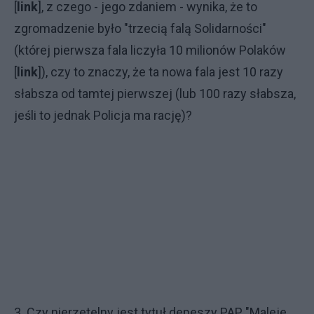
[
link
], z czego - jego zdaniem - wynika, że to
zgromadzenie było "trzecią falą Solidarności"
(której pierwsza fala liczyła 10 milionów Polaków
[
link
]), czy to znaczy, że ta nowa fala jest 10 razy
słabsza od tamtej pierwszej (lub 100 razy słabsza,
jeśli to jednak Policja ma rację)?
3. Czy nierzetelny jest tytuł depeszy PAP "Maleje