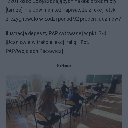
"2201 osób uczęszczających na oba przedmioty"
[tamże], nie powinien też napisać, że z lekcji etyki
zrezygnowało w Łodzi ponad 92 procent uczniów?
Ilustracja depeszy PAP cytowanej w pkt. 3-4
[Uczniowie w trakcie lekcji religii. Fot.
PAP/Wojciech Pacewicz]
Reklama