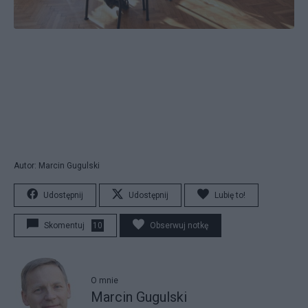
Autor: Marcin Gugulski
Udostępnij
Udostępnij
Lubię to!
Skomentuj
10
Obserwuj notkę
O mnie
Marcin Gugulski