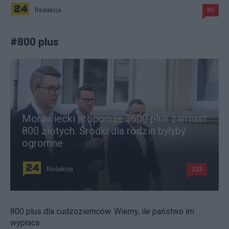
Redakcja
80
#
800 plus
Morawiecki proponuje 3600 plus zamiast
800 złotych. Środki dla rodzin byłyby
ogromne
Redakcja
233
800 plus dla cudzoziemców. Wiemy, ile państwo im
wypłaca