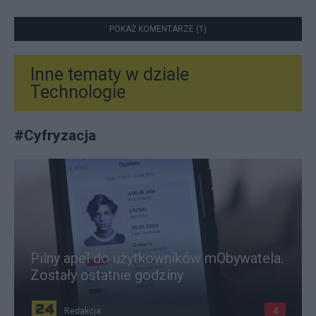
POKAŻ KOMENTARZE (1)
Inne tematy w dziale
Technologie
#
Cyfryzacja
Pilny apel do użytkowników mObywatela.
Zostały ostatnie godziny
Redakcja
4