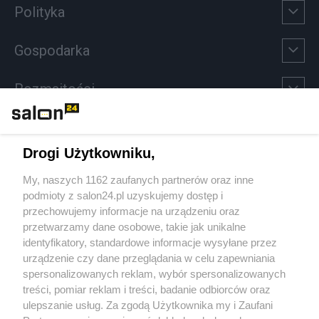
Polityka
Gospodarka
Rozmaitości
Technologie
Drogi Użytkowniku,
Sport
My, naszych 1162 zaufanych partnerów oraz inne
podmioty z salon24.pl uzyskujemy dostęp i
Społeczeństwo
przechowujemy informacje na urządzeniu oraz
przetwarzamy dane osobowe, takie jak unikalne
Kultura
identyfikatory, standardowe informacje wysyłane przez
urządzenie czy dane przeglądania w celu zapewniania
spersonalizowanych reklam, wybór spersonalizowanych
treści, pomiar reklam i treści, badanie odbiorców oraz
ulepszanie usług. Za zgodą Użytkownika my i Zaufani
X
Facebook
Instagram
Youtube