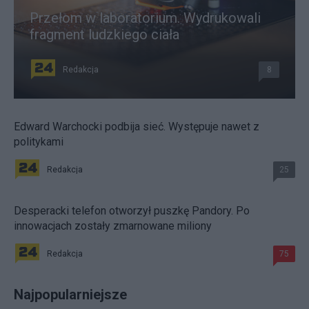
Przełom w laboratorium. Wydrukowali
fragment ludzkiego ciała
Redakcja
8
Edward Warchocki podbija sieć. Występuje nawet z
politykami
Redakcja
25
Desperacki telefon otworzył puszkę Pandory. Po
innowacjach zostały zmarnowane miliony
Redakcja
75
Najpopularniejsze