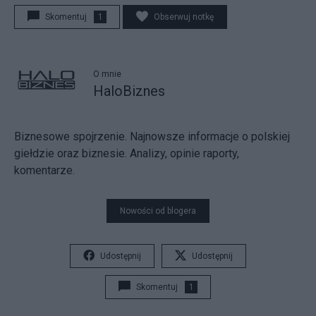
Skomentuj
1
Obserwuj notkę
O mnie
HaloBiznes
Biznesowe spojrzenie. Najnowsze informacje o polskiej
giełdzie oraz biznesie. Analizy, opinie raporty,
komentarze.
Nowości od blogera
Udostępnij
Udostępnij
Skomentuj
1