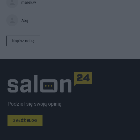
marek.w
Atej
Napisz notkę
Podziel się swoją opinią
ZAŁÓŻ BLOG