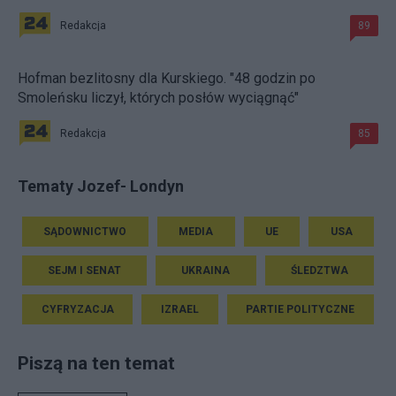
Redakcja
89
Hofman bezlitosny dla Kurskiego. "48 godzin po
Smoleńsku liczył, których posłów wyciągnąć"
Redakcja
85
Tematy Jozef- Londyn
SĄDOWNICTWO
MEDIA
UE
USA
SEJM I SENAT
UKRAINA
ŚLEDZTWA
CYFRYZACJA
IZRAEL
PARTIE POLITYCZNE
Piszą na ten temat