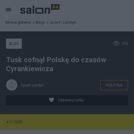
Strona główna
Blogi
Jozef- Londyn
326
BLOG
Tusk cofnął Polskę do czasów
Cyrankiewicza
Jozef- Londyn
POLITYKA
Obserwuj notkę
4.11.2025