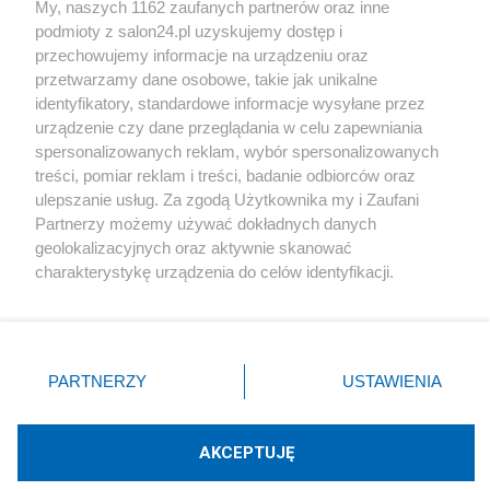
My, naszych 1162 zaufanych partnerów oraz inne
podmioty z salon24.pl uzyskujemy dostęp i
Społeczeństwo
przechowujemy informacje na urządzeniu oraz
przetwarzamy dane osobowe, takie jak unikalne
Kultura
identyfikatory, standardowe informacje wysyłane przez
urządzenie czy dane przeglądania w celu zapewniania
spersonalizowanych reklam, wybór spersonalizowanych
treści, pomiar reklam i treści, badanie odbiorców oraz
ulepszanie usług. Za zgodą Użytkownika my i Zaufani
X
Facebook
Instagram
Youtube
Partnerzy możemy używać dokładnych danych
geolokalizacyjnych oraz aktywnie skanować
charakterystykę urządzenia do celów identyfikacji.
Web Content Media sp. z o. o. © 2022
Ponieważ cenimy Twoją prywatność, prosimy o zgodę na
korzystanie z tych technologii poprzez kliknięcie
„Akceptuję”. Zgoda jest dobrowolna i zawsze możesz ją
Pomoc
O nas
Praca
Reklama
Kontakt
zmienić/wycofać klikając przycisk ustawień prywatności
PARTNERZY
USTAWIENIA
znajdujący się w lewym dolnym rogu strony
. Niektóre
rodzaje przetwarzania danych nie wymagają zgody
użytkownika, ale masz prawo sprzeciwić się takiemu
AKCEPTUJĘ
przetwarzaniu. Preferencje będą miały zastosowania tylko
Technologię dostarcza:
W3media.pl