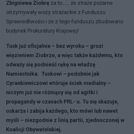
Zbigniewa Ziobrę
za to...... że straże pożarne
otrzymywały wozy strażackie z Funduszu
Sprawiedliwości i że z tego funduszu zbudowano
budynek Prokuratury Krajowej!
Tusk już oficjalnie – bez wyroku – grozi
więzieniem Ziobrze, a więc także każdemu, kto
odważy się podnieść rękę na władzę
Namiestnika. Tuskowi – podobnie jak
Cyrankiewiczowi wtóruje ściek medialny –
niczym już nie różniący się od agitki i
propagandy w czasach PRL- u. Tu się skazuje,
oskarża i zabija każdego, kto mówi lub nawet
myśli – niezgodnie z linią partii, zjednoczonej w
Koalicji Obywatelskiej.