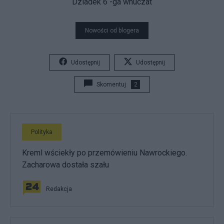
Dziadek 6 -ga wnuczat
Nowości od blogera
Udostępnij
Udostępnij
Skomentuj
2
Polityka
Kreml wściekły po przemówieniu Nawrockiego.
Zacharowa dostała szału
Redakcja