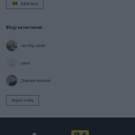
Rafał Woś
Blogi na ten temat
Jan Filip Libicki
catrw
Zbigniew Kuźmiuk
Napisz notkę