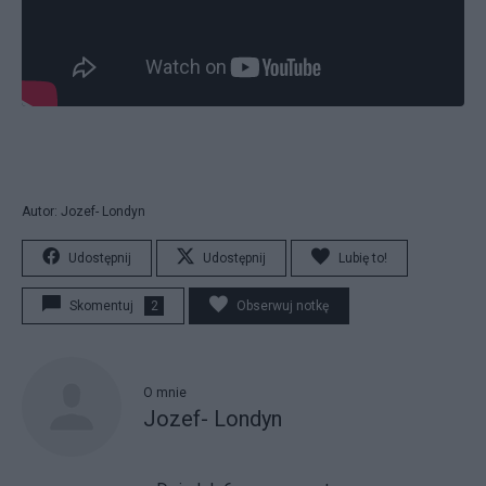
Autor: Jozef- Londyn
Udostępnij
Udostępnij
Lubię to!
Skomentuj
2
Obserwuj notkę
O mnie
Jozef- Londyn