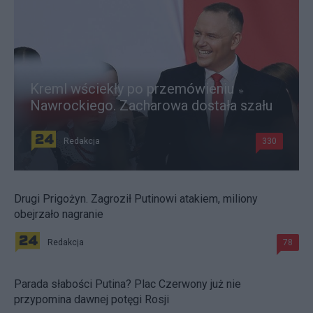
Kreml wściekły po przemówieniu
Nawrockiego. Zacharowa dostała szału
Redakcja
330
Drugi Prigożyn. Zagroził Putinowi atakiem, miliony
obejrzało nagranie
Redakcja
78
Parada słabości Putina? Plac Czerwony już nie
przypomina dawnej potęgi Rosji