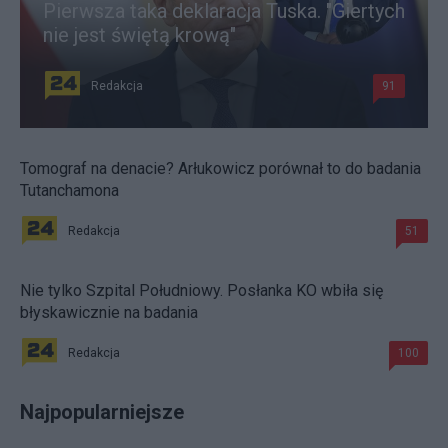
Pierwsza taka deklaracja Tuska. "Giertych
nie jest świętą krową"
Redakcja
91
Tomograf na denacie? Arłukowicz porównał to do badania
Tutanchamona
Redakcja
51
Nie tylko Szpital Południowy. Posłanka KO wbiła się
błyskawicznie na badania
Redakcja
100
Najpopularniejsze