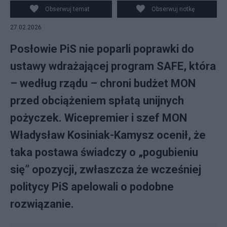
narodowej Władysław Kosiniak-Kamysz (C) podczas
Obserwuj temat
Obserwuj notkę
wypowiedzi dla mediów w Sejmie, 27 bm. Sejm przyjął
27.02.2026
poprawki Senatu do ustawy wdrażającej program
dozbrajania SAFE oraz uchwałę, która głosi, że Izba,
Posłowie PiS nie poparli poprawki do
wybie
ustawy wdrażającej program SAFE, która
– według rządu – chroni budżet MON
przed obciążeniem spłatą unijnych
pożyczek. Wicepremier i szef MON
Władysław Kosiniak-Kamysz ocenił, że
taka postawa świadczy o „pogubieniu
się” opozycji, zwłaszcza że wcześniej
politycy PiS apelowali o podobne
rozwiązanie.