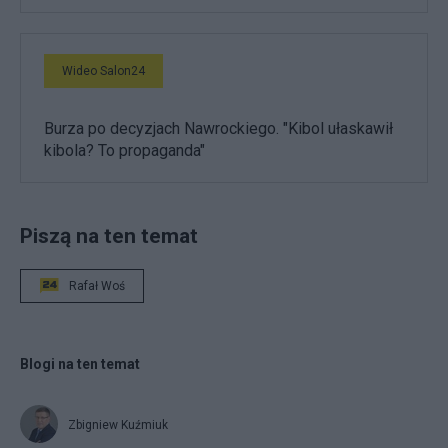
Wideo Salon24
Burza po decyzjach Nawrockiego. "Kibol ułaskawił
kibola? To propaganda"
Piszą na ten temat
Rafał Woś
Blogi na ten temat
Zbigniew Kuźmiuk