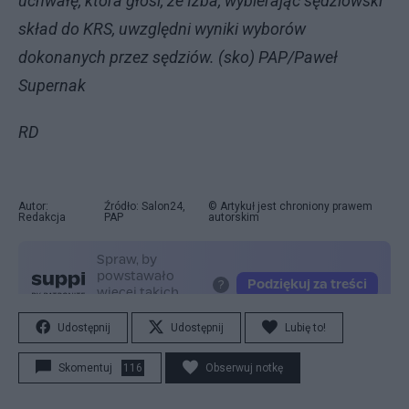
uchwałę, która głosi, że Izba, wybierając sędziowski
skład do KRS, uwzględni wyniki wyborów
dokonanych przez sędziów. (sko) PAP/Paweł
Supernak
RD
Autor:
Źródło: Salon24,
© Artykuł jest chroniony prawem
Redakcja
PAP
autorskim
Udostępnij
Udostępnij
Lubię to!
Skomentuj
116
Obserwuj notkę