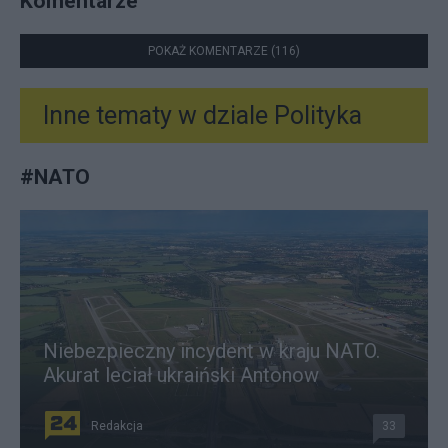
Komentarze
POKAŻ KOMENTARZE (116)
Inne tematy w dziale
Polityka
#
NATO
Niebezpieczny incydent w kraju NATO.
Akurat leciał ukraiński Antonow
Redakcja
33