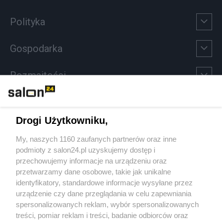
Polityka
Gospodarka
Rozmaitości
Technologie
Drogi Użytkowniku,
Sport
My, naszych 1160 zaufanych partnerów oraz inne
podmioty z salon24.pl uzyskujemy dostęp i
Społeczeństwo
przechowujemy informacje na urządzeniu oraz
przetwarzamy dane osobowe, takie jak unikalne
Kultura
identyfikatory, standardowe informacje wysyłane przez
urządzenie czy dane przeglądania w celu zapewniania
spersonalizowanych reklam, wybór spersonalizowanych
treści, pomiar reklam i treści, badanie odbiorców oraz