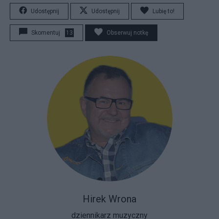
Udostępnij
Udostępnij
Lubię to!
Skomentuj
13
Obserwuj notkę
Hirek Wrona
dziennikarz muzyczny