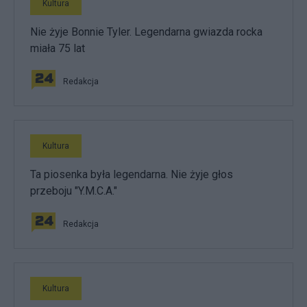
Kultura
Nie żyje Bonnie Tyler. Legendarna gwiazda rocka
miała 75 lat
Redakcja
Kultura
Ta piosenka była legendarna. Nie żyje głos
przeboju "Y.M.C.A."
Redakcja
Kultura