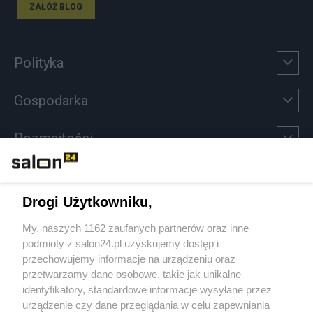
ZAŁÓŻ BLOG
Polityka
Gospodarka
Rozmaitości
Technologie
Drogi Użytkowniku,
Sport
My, naszych 1162 zaufanych partnerów oraz inne
podmioty z salon24.pl uzyskujemy dostęp i
Społeczeństwo
przechowujemy informacje na urządzeniu oraz
przetwarzamy dane osobowe, takie jak unikalne
Kultura
identyfikatory, standardowe informacje wysyłane przez
urządzenie czy dane przeglądania w celu zapewniania