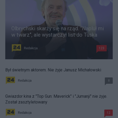
Olbrychski skarży się na rząd. "Napluł mi
w twarz", ale wystarczył list do Tuska
Redakcja
123
Był świetnym aktorem. Nie żyje Janusz Michałowski
Redakcja
8
Gwiazdor kina z "Top Gun: Maverick" i "Jumanji" nie żyje.
Został zasztyletowany
Redakcja
12