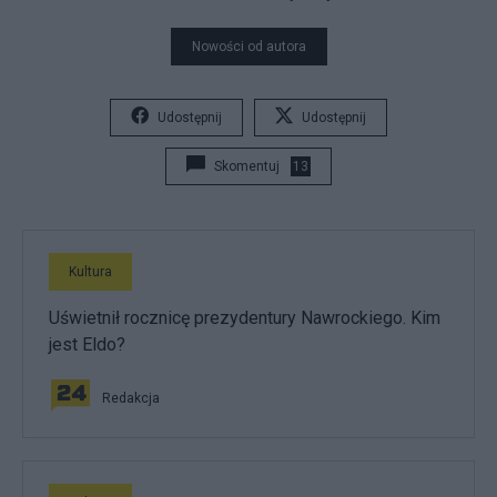
Nowości od autora
Udostępnij
Udostępnij
Skomentuj
13
Kultura
Uświetnił rocznicę prezydentury Nawrockiego. Kim
jest Eldo?
Redakcja