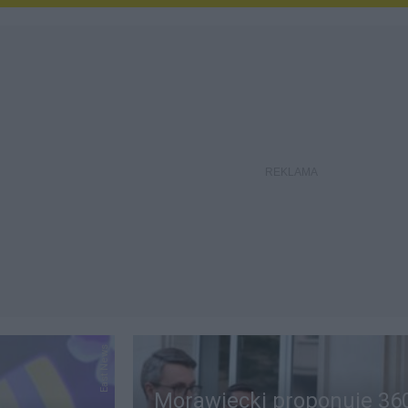
East News
Morawiecki proponuje 36