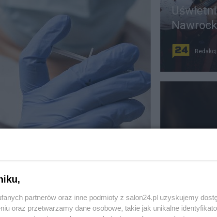
Uświetni
Nawrocki
Redakcj
nka mRNA przeciwko
Mobbing 
dzie w Europie?
zgłosze
niku,
DROWIE
Redakcj
fanych partnerów oraz inne podmioty z salon24.pl uzyskujemy dost
niu oraz przetwarzamy dane osobowe, takie jak unikalne identyfikat