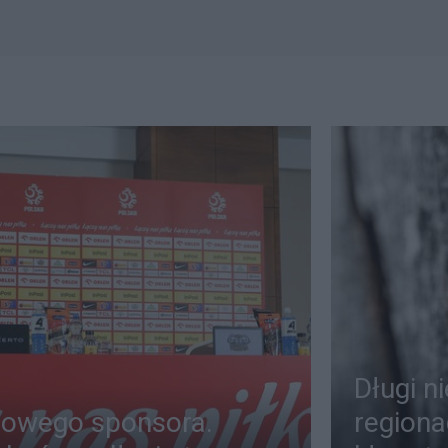
Długi n
zowego sponsora.
regiona