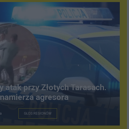
y atak przy Złotych Tarasach.
 namierza agresora
a
GŁOS REGIONÓW