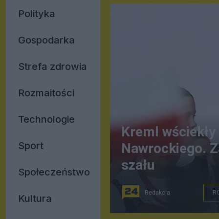
Polityka
Gospodarka
Strefa zdrowia
Rozmaitości
Technologie
Kreml wściekły
Sport
Nawrockiego. Z
szału
Społeczeństwo
Redakcja
R
Kultura