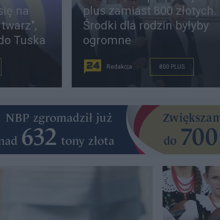
się na
plus zamiast 800 złotych.
 twarz",
Środki dla rodzin byłyby
 do Tuska
ogromne
Redakcja
800 PLUS
East News