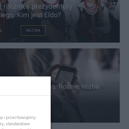
ł rocznicę prezydentury
ego. Kim jest Eldo?
a
MUZYKA
w pracy pod lupą. Rośnie liczba
ń
a
PRACA
ęp i przechowujemy
ory, standardowe