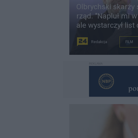
Olbrychski skarży 
rząd. "Napluł mi w
ale wystarczył list
Redakcja
FILM