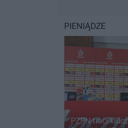
PIENIĄDZE
PZPN traci kluc