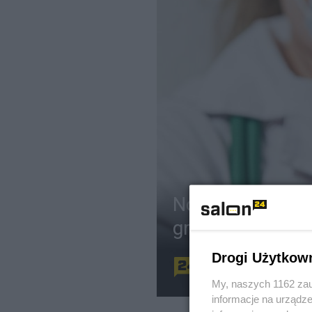
Nowa szczepio
grypie. Kiedy bę
Drogi Użytkow
Redakcja
Z
My, naszych 1162 zau
informacje na urządze