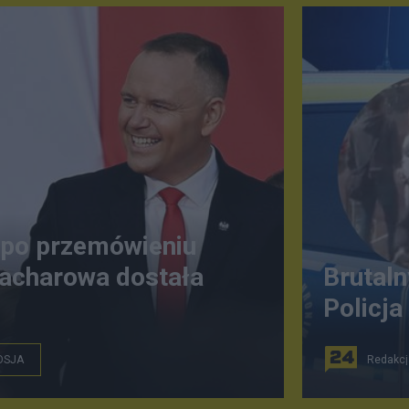
 po przemówieniu
acharowa dostała
Brutaln
Policja
OSJA
Redakcj