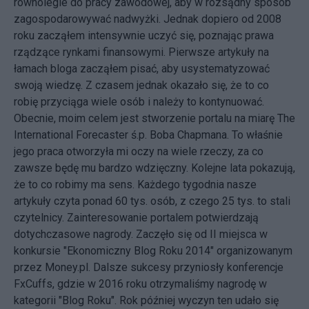
równolegle do pracy zawodowej, aby w rozsądny sposób
zagospodarowywać nadwyżki. Jednak dopiero od 2008
roku zacząłem intensywnie uczyć się, poznając prawa
rządzące rynkami finansowymi. Pierwsze artykuły na
łamach bloga zacząłem pisać, aby usystematyzować
swoją wiedzę. Z czasem jednak okazało się, że to co
robię przyciąga wiele osób i należy to kontynuować.
Obecnie, moim celem jest stworzenie portalu na miarę The
International Forecaster ś.p. Boba Chapmana. To właśnie
jego praca otworzyła mi oczy na wiele rzeczy, za co
zawsze będę mu bardzo wdzięczny. Kolejne lata pokazują,
że to co robimy ma sens. Każdego tygodnia nasze
artykuły czyta ponad 60 tys. osób, z czego 25 tys. to stali
czytelnicy. Zainteresowanie portalem potwierdzają
dotychczasowe nagrody. Zaczęło się od II miejsca w
konkursie "Ekonomiczny Blog Roku 2014" organizowanym
przez Money.pl. Dalsze sukcesy przyniosły konferencje
FxCuffs, gdzie w 2016 roku otrzymaliśmy nagrodę w
kategorii "Blog Roku". Rok później wyczyn ten udało się