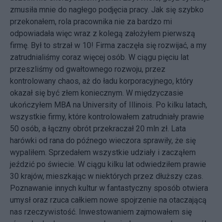
zmusiła mnie do nagłego podjęcia pracy. Jak się szybko
przekonałem, rola pracownika nie za bardzo mi
odpowiadała więc wraz z kolegą założyłem pierwszą
firmę. Był to strzał w 10! Firma zaczęła się rozwijać, a my
zatrudnialiśmy coraz więcej osób. W ciągu pięciu lat
przeszliśmy od gwałtownego rozwoju, przez
kontrolowany chaos, aż do ładu korporacyjnego, który
okazał się być złem koniecznym. W międzyczasie
ukończyłem MBA na University of Illinois. Po kilku latach,
wszystkie firmy, które kontrolowałem zatrudniały prawie
50 osób, a łączny obrót przekraczał 20 mln zł. Lata
harówki od rana do późnego wieczora sprawiły, że się
wypaliłem. Sprzedałem wszystkie udziały i zacząłem
jeździć po świecie. W ciągu kilku lat odwiedziłem prawie
30 krajów, mieszkając w niektórych przez dłuższy czas.
Poznawanie innych kultur w fantastyczny sposób otwiera
umysł oraz rzuca całkiem nowe spojrzenie na otaczającą
nas rzeczywistość. Inwestowaniem zajmowałem się