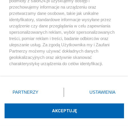
podmioty z salon24.pl uzyskujemy dostęp i
przechowujemy informacje na urządzeniu oraz
Sport
przetwarzamy dane osobowe, takie jak unikalne
identyfikatory, standardowe informacje wysyłane przez
Społeczeństwo
urządzenie czy dane przeglądania w celu zapewniania
spersonalizowanych reklam, wybór spersonalizowanych
Kultura
treści, pomiar reklam i treści, badanie odbiorców oraz
ulepszanie usług. Za zgodą Użytkownika my i Zaufani
Partnerzy możemy używać dokładnych danych
geolokalizacyjnych oraz aktywnie skanować
charakterystykę urządzenia do celów identyfikacji.
X
Facebook
Instagram
Youtube
Ponieważ cenimy Twoją prywatność, prosimy o zgodę na
korzystanie z tych technologii poprzez kliknięcie
„Akceptuję”. Zgoda jest dobrowolna i zawsze możesz ją
Web Content Media sp. z o. o. © 2022
zmienić/wycofać klikając przycisk ustawień prywatności
PARTNERZY
USTAWIENIA
znajdujący się w lewym dolnym rogu strony
. Niektóre
rodzaje przetwarzania danych nie wymagają zgody
Pomoc
O nas
Praca
Reklama
Kontakt
użytkownika, ale masz prawo sprzeciwić się takiemu
AKCEPTUJĘ
przetwarzaniu. Preferencje będą miały zastosowania tylko
na tej witrynie.