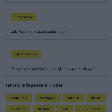
Gospodarka
Jak Polska po cichu bankrutuje?
Społeczeństwo
10 wyzwań dla Polski na najbliższą dekadę cz.1
Tematy Independent Trader
EKONOMIA
PIENIĄDZE
GIEŁDA
ŚWIAT
KREDYTY
BIZNES
USA
ENERGETYKA