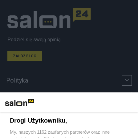
Podziel się swoją opinią
ZAŁÓŻ BLOG
Polityka
Gospodarka
Rozmaitości
Drogi Użytkowniku,
Technologie
My, naszych 1162 zaufanych partnerów oraz inne