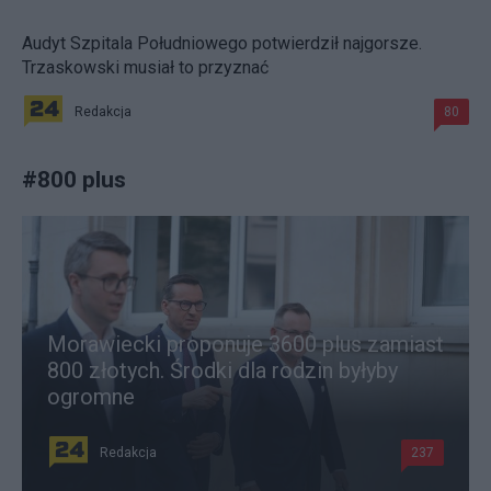
Audyt Szpitala Południowego potwierdził najgorsze.
Trzaskowski musiał to przyznać
Redakcja
80
#
800 plus
Morawiecki proponuje 3600 plus zamiast
800 złotych. Środki dla rodzin byłyby
ogromne
Redakcja
237