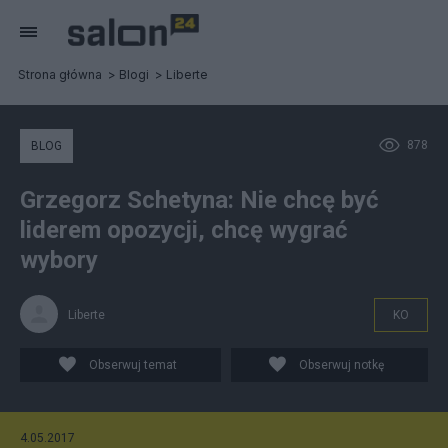
Strona główna
Blogi
Liberte
878
BLOG
Grzegorz Schetyna: Nie chcę być
liderem opozycji, chcę wygrać
wybory
Liberte
KO
Obserwuj temat
Obserwuj notkę
4.05.2017