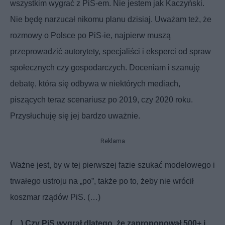
wszystkim wygrać z PiS-em. Nie jestem jak Kaczyński.
Nie będę narzucał nikomu planu dzisiaj. Uważam też, że
rozmowy o Polsce po PiS-ie, najpierw muszą
przeprowadzić autorytety, specjaliści i eksperci od spraw
społecznych czy gospodarczych. Doceniam i szanuję
debatę, która się odbywa w niektórych mediach,
piszących teraz scenariusz po 2019, czy 2020 roku.
Przysłuchuję się jej bardzo uważnie.
Reklama
Ważne jest, by w tej pierwszej fazie szukać modelowego i
trwałego ustroju na „po”, także po to, żeby nie wrócił
koszmar rządów PiS. (…)
(…)
Czy PiS wygrał dlatego, że zaproponował 500+ i