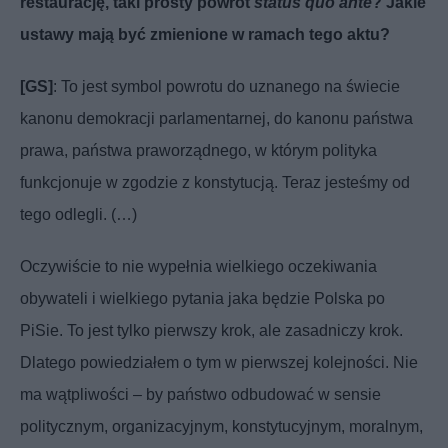
restaurację, taki prosty powrót
status quo ante
? Jakie
ustawy mają być zmienione w ramach tego aktu?
[GS]
: To jest symbol powrotu do uznanego na świecie
kanonu demokracji parlamentarnej, do kanonu państwa
prawa, państwa praworządnego, w którym polityka
funkcjonuje w zgodzie z konstytucją. Teraz jesteśmy od
tego odlegli. (…)
Oczywiście to nie wypełnia wielkiego oczekiwania
obywateli i wielkiego pytania jaka będzie Polska po
PiSie. To jest tylko pierwszy krok, ale zasadniczy krok.
Dlatego powiedziałem o tym w pierwszej kolejności. Nie
ma wątpliwości – by państwo odbudować w sensie
politycznym, organizacyjnym, konstytucyjnym, moralnym,