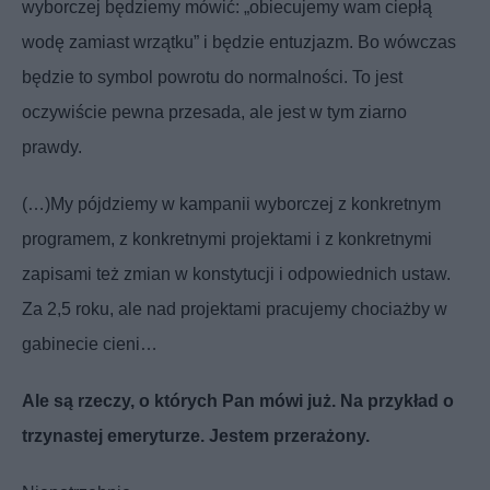
wyborczej będziemy mówić: „obiecujemy wam ciepłą
wodę zamiast wrzątku” i będzie entuzjazm. Bo wówczas
będzie to symbol powrotu do normalności. To jest
oczywiście pewna przesada, ale jest w tym ziarno
prawdy.
(…)My pójdziemy w kampanii wyborczej z konkretnym
programem, z konkretnymi projektami i z konkretnymi
zapisami też zmian w konstytucji i odpowiednich ustaw.
Za 2,5 roku, ale nad projektami pracujemy chociażby w
gabinecie cieni…
Ale są rzeczy, o których Pan mówi już. Na przykład o
trzynastej emeryturze. Jestem przerażony.