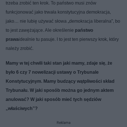
trzeba zrobić ten krok. To państwo musi znów
funkcjonować jako trwała konstytucyjna demokracja,
jako… nie lubię używać słowa „demokracja liberalna”, bo
to jest zawężające. Ale określenie
państwo
prawa
idealnie tu pasuje. I to jest ten pierwszy krok, który
należy zrobić.
Mamy w tej chwili taki stan jaki mamy, zdaje się, że
było 6 czy 7 nowelizacji ustawy o Trybunale
Konstytucyjnym. Mamy budzący wątpliwości skład
Trybunału. W jaki sposób można go jednym aktem
anulować? W jaki sposób mieć tych sędziów
„właściwych”?
Reklama