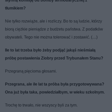
słynną komisję od bomby termobarycznej z
tłumikiem?
Nie tylko rozwiąże, ale i rozliczy. Bo to są ludzie, którzy
biorą ciężkie pieniądze z budżetu państwa. Z podatków
obywateli. Tego nie można tolerować i zostawić. (…)
Ile to lat trzeba było żeby podjąć jakąś nieśmiałą
próbę postawienia Ziobry przed Trybunałem Stanu?
Przegraną pięcioma głosami.
Przegrana, ale ile lat ta próba była przygotowywana?
Ona już była taka, powiedziałbym, w wieku szkolnym.
Trochę to trwało, nie wszyscy byli za tym.