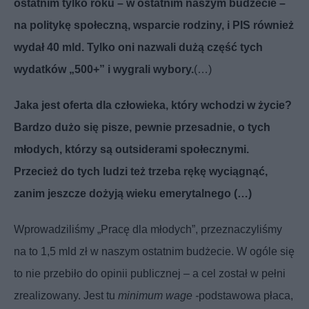
ostatnim tylko roku – w ostatnim naszym budżecie –
na politykę społeczną, wsparcie rodziny, i PIS również
wydał 40 mld. Tylko oni nazwali dużą część tych
wydatków „500+” i wygrali wybory.
(…)
Jaka jest oferta dla człowieka, który wchodzi w życie?
Bardzo dużo się pisze, pewnie przesadnie, o tych
młodych, którzy są outsiderami społecznymi.
Przecież do tych ludzi też trzeba rękę wyciągnąć,
zanim jeszcze dożyją wieku emerytalnego (…)
Wprowadziliśmy „Pracę dla młodych”, przeznaczyliśmy
na to 1,5 mld zł w naszym ostatnim budżecie. W ogóle się
to nie przebiło do opinii publicznej – a cel został w pełni
zrealizowany. Jest tu
minimum wage -
podstawowa płaca,