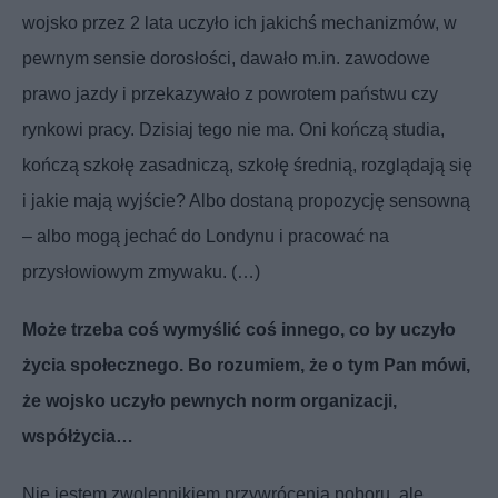
wojsko przez 2 lata uczyło ich jakichś mechanizmów, w
pewnym sensie dorosłości, dawało m.in. zawodowe
prawo jazdy i przekazywało z powrotem państwu czy
rynkowi pracy. Dzisiaj tego nie ma. Oni kończą studia,
kończą szkołę zasadniczą, szkołę średnią, rozglądają się
i jakie mają wyjście? Albo dostaną propozycję sensowną
– albo mogą jechać do Londynu i pracować na
przysłowiowym zmywaku. (…)
Może trzeba coś wymyślić coś innego, co by uczyło
życia społecznego. Bo rozumiem, że o tym Pan mówi,
że wojsko uczyło pewnych norm organizacji,
współżycia…
Nie jestem zwolennikiem przywrócenia poboru, ale