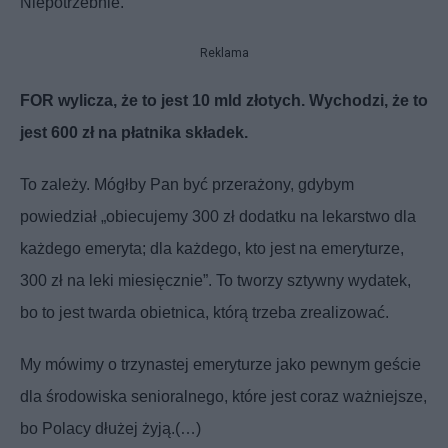
Niepotrzebnie.
Reklama
FOR wylicza, że to jest 10 mld złotych. Wychodzi, że to
jest 600 zł na płatnika składek.
To zależy. Mógłby Pan być przerażony, gdybym
powiedział „obiecujemy 300 zł dodatku na lekarstwo dla
każdego emeryta; dla każdego, kto jest na emeryturze,
300 zł na leki miesięcznie”. To tworzy sztywny wydatek,
bo to jest twarda obietnica, którą trzeba zrealizować.
My mówimy o trzynastej emeryturze jako pewnym geście
dla środowiska senioralnego, które jest coraz ważniejsze,
bo Polacy dłużej żyją.(…)