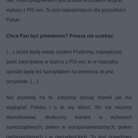
Nie, moim pragnieniem jest przede wszystkim wygrać
wybory z PIS-em. To jest najważniejsze dla przyszłości
Polski.
Chce Pan być premierem? Proszę nie uciekać.
(…) Jeżeli będę wtedy szefem Platformy, największej
partii zwycięskiej w starciu z PIS-em, to w naturalny
sposób będę też kandydatem na premiera, to jest
oczywiste. (…)
Nie pozwolę na to, żebyśmy dzisiaj mówili jak ma
wyglądać Polska i o to się kłócić. Bo my musimy
skonstruować skuteczny wariant w wyborach
samorządowych, potem w europarlamentarnych, potem
parlamentarnych i w prezydenckich. To jest prawdziwy