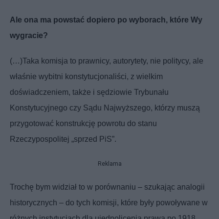
Ale ona ma powstać dopiero po wyborach, które Wy
wygracie?
(…)Taka komisja to prawnicy, autorytety, nie politycy, ale
właśnie wybitni konstytucjonaliści, z wielkim
doświadczeniem, także i sędziowie Trybunału
Konstytucyjnego czy Sądu Najwyższego, którzy muszą
przygotować konstrukcję powrotu do stanu
Rzeczypospolitej „sprzed PiS”.
Reklama
Trochę bym widział to w porównaniu – szukając analogii
historycznych – do tych komisji, które były powoływane w
różnych instytucjach dla ujednolicenia prawa po 1918