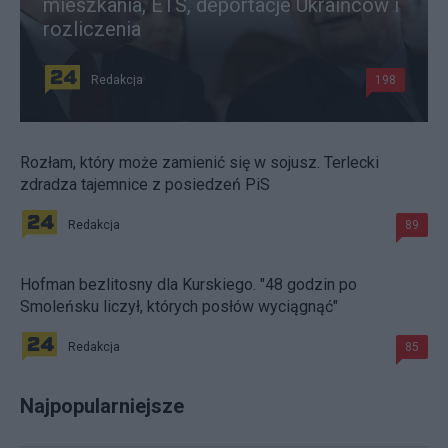
mieszkania, ETS, deportacje Ukraińców i
rozliczenia
Redakcja
198
Rozłam, który może zamienić się w sojusz. Terlecki
zdradza tajemnice z posiedzeń PiS
Redakcja
89
Hofman bezlitosny dla Kurskiego. "48 godzin po
Smoleńsku liczył, których posłów wyciągnąć"
Redakcja
85
Najpopularniejsze