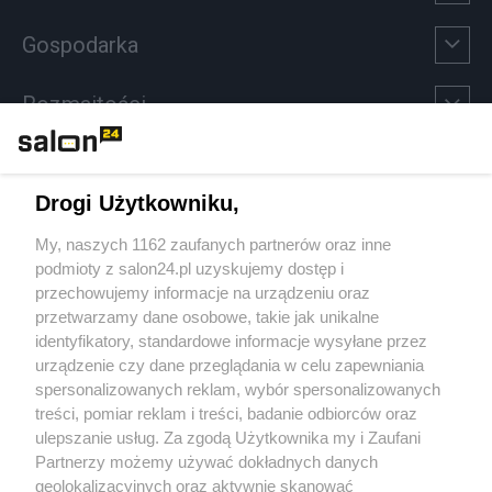
Gospodarka
Rozmaitości
Technologie
Drogi Użytkowniku,
Sport
My, naszych 1162 zaufanych partnerów oraz inne
podmioty z salon24.pl uzyskujemy dostęp i
Społeczeństwo
przechowujemy informacje na urządzeniu oraz
przetwarzamy dane osobowe, takie jak unikalne
Kultura
identyfikatory, standardowe informacje wysyłane przez
urządzenie czy dane przeglądania w celu zapewniania
spersonalizowanych reklam, wybór spersonalizowanych
treści, pomiar reklam i treści, badanie odbiorców oraz
ulepszanie usług. Za zgodą Użytkownika my i Zaufani
X
Facebook
Instagram
Youtube
Partnerzy możemy używać dokładnych danych
geolokalizacyjnych oraz aktywnie skanować