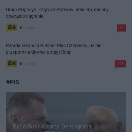
Drugi Prigożyn. Zagroził Putinowi atakiem, miliony
obejrzało nagranie
Redakcja
78
Parada słabości Putina? Plac Czerwony już nie
przypomina dawnej potęgi Rosji
Redakcja
206
#
PiS
PiS odkrywa karty. Demografia,