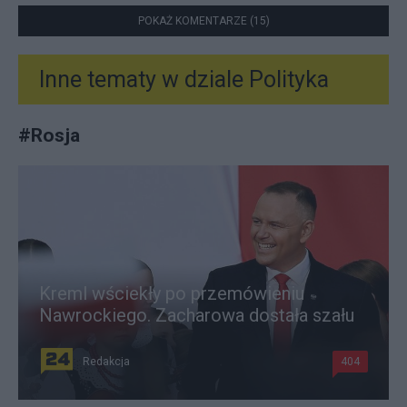
POKAŻ KOMENTARZE (15)
Inne tematy w dziale
Polityka
#
Rosja
Kreml wściekły po przemówieniu
Nawrockiego. Zacharowa dostała szału
Redakcja
404