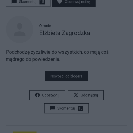
Skomentuj
15
Obserwuj notkę
O mnie
Elżbieta Zagrodzka
Podchodzę życzliwie do wszystkich, co mają coś
mądrego do powiedzenia.
Nowości od blogera
Udostępnij
Udostępnij
Skomentuj
15