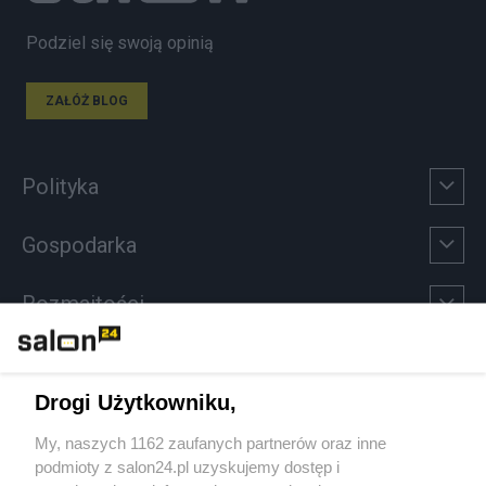
Podziel się swoją opinią
ZAŁÓŻ BLOG
Polityka
Gospodarka
Rozmaitości
Technologie
Drogi Użytkowniku,
Sport
My, naszych 1162 zaufanych partnerów oraz inne
podmioty z salon24.pl uzyskujemy dostęp i
Społeczeństwo