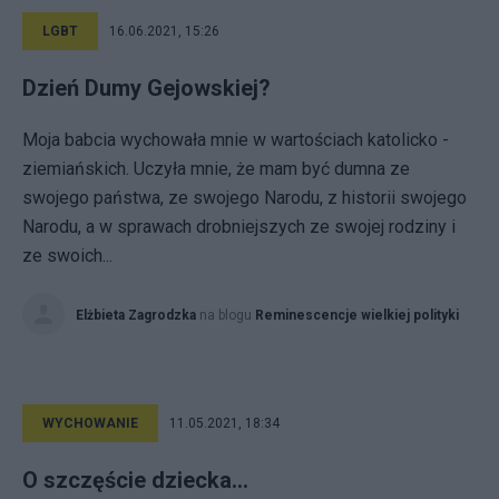
LGBT
16.06.2021, 15:26
Dzień Dumy Gejowskiej?
Moja babcia wychowała mnie w wartościach katolicko -
ziemiańskich. Uczyła mnie, że mam być dumna ze
swojego państwa, ze swojego Narodu, z historii swojego
Narodu, a w sprawach drobniejszych ze swojej rodziny i
ze swoich...
Elżbieta Zagrodzka
na blogu
Reminescencje wielkiej polityki
WYCHOWANIE
11.05.2021, 18:34
O szczęście dziecka...