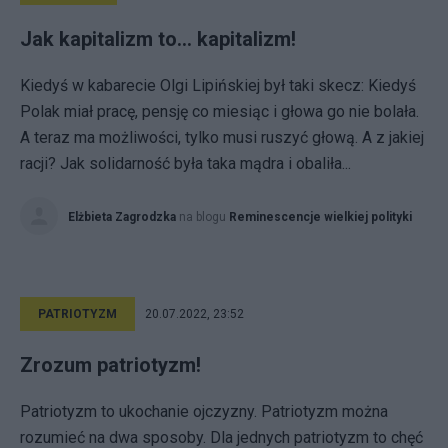
Jak kapitalizm to... kapitalizm!
Kiedyś w kabarecie Olgi Lipińskiej był taki skecz: Kiedyś
Polak miał pracę, pensję co miesiąc i głowa go nie bolała.
A teraz ma możliwości, tylko musi ruszyć głową. A z jakiej
racji? Jak solidarność była taka mądra i obaliła...
Elżbieta Zagrodzka
na blogu
Reminescencje wielkiej polityki
PATRIOTYZM
20.07.2022, 23:52
Zrozum patriotyzm!
Patriotyzm to ukochanie ojczyzny. Patriotyzm można
rozumieć na dwa sposoby. Dla jednych patriotyzm to chęć