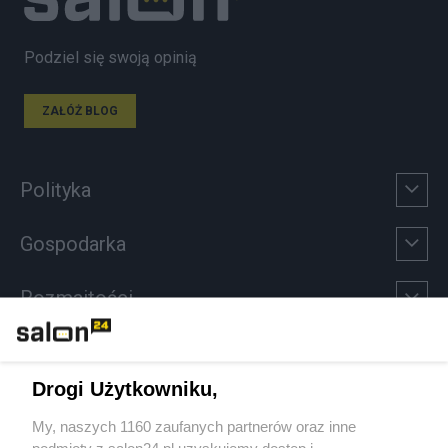
Podziel się swoją opinią
ZAŁÓŻ BLOG
Polityka
Gospodarka
Rozmaitości
Technologie
Drogi Użytkowniku,
Sport
My, naszych 1160 zaufanych partnerów oraz inne
podmioty z salon24.pl uzyskujemy dostęp i