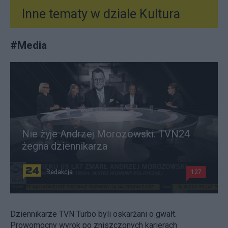
Inne tematy w dziale
Kultura
#
Media
Nie żyje Andrzej Morozowski. TVN24
żegna dziennikarza
Redakcja
127
Dziennikarze TVN Turbo byli oskarżani o gwałt.
Prowomocny wyrok po zniszczonych karierach