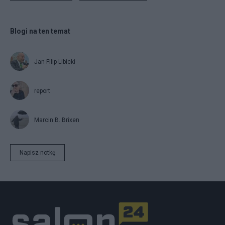
Blogi na ten temat
Jan Filip Libicki
report
Marcin B. Brixen
Napisz notkę