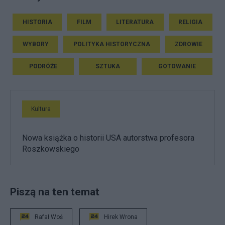
HISTORIA
FILM
LITERATURA
RELIGIA
WYBORY
POLITYKA HISTORYCZNA
ZDROWIE
PODRÓŻE
SZTUKA
GOTOWANIE
Kultura
Nowa książka o historii USA autorstwa profesora
Roszkowskiego
Piszą na ten temat
Rafał Woś
Hirek Wrona