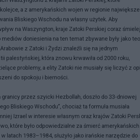
kolejce, a z amerykańskich wojen w regionie największe
lowania Bliskiego Wschodu na własny użytek. Aby
pływ na Waszyngton, kraje Zatoki Perskiej coraz śmiele
 mediów doniesienia na ten temat zbywane były jako teo
 Arabowie z Zatoki i Żydzi znaleźli się na jednym
i palestyńskiej, która znowu krwawiła od 2000 roku,
elące problemy, a elity Zatoki nie musiały się liczyć z op
zeni do spokoju i bierności.
na granicy przez szyicki Hezbollah, doszło do 33-dniowej
wego Bliskiego Wschodu”, chociaż ta formuła musiała
mniej Izrael w interesie własnym oraz krajów Zatoki Pers
tywo, które było odpowiedzialne za śmierć amerykańskich
 w latach 1983–1984, służyło jako irańskie narzędzie do