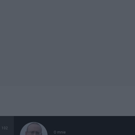
102
O mnie