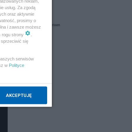
alizowanych reklam,
ie usług. Za zgodą
report
ych oraz aktywnie
watność, prosimy o
Marcin B. Brixen
wolna i zawsze możesz
m rogu strony
.
sprzeciwić się
Napisz notkę
 naszych serwisów
esz w
Polityce
AKCEPTUJĘ