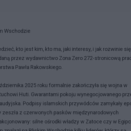
kim Wschodzie
ieć, kto jest kim, kto ma, jaki interesy, i jak rozwinie się
ydaną przez wydawnictwo Zona Zero 272-stronicową pra
utorstwa Pawła Rakowskiego.
dziernika 2025 roku formalnie zakończyła się wojna w
u i Ruchowi Huti. Gwarantami pokoju wynegocjowanego prz
ia Saudyjska. Podpisy islamskich przywódców zamykały ep
 Gazy zeszła z czerwonych pasków międzynarodowych
kcjonowany: silne ośrodki władzy w Zatoce czy w Egipc
p znalazł na Bliskim Wschodzie kilku liderów, którzy są