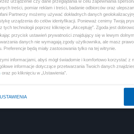
przez urządzenie czy dane przeglądania w celu zapewniania sperson
ych treści, pomiar reklam i treści, badanie odbiorców oraz ulepszan
fani Partnerzy możemy używać dokładnych danych geolokalizacyjn
tykę urządzenia do celów identyfikacji. Ponieważ cenimy Twoją pry
z tych technologii poprzez kliknięcie „Akceptuję”. Zgoda jest dobro
ikając przycisk ustawień prywatności znajdujący się w lewym dolny
etwarzania danych nie wymagają zgody użytkownika, ale masz prawo 
. Preferencje będą miały zastosowania tylko na tej witrynie.
szymi informacjami, abyś mógł świadomie i komfortowo korzystać z
gółowe informacje dotyczące przetwarzania Twoich danych znajdzi
s
oraz po kliknięciu w „Ustawienia”.
USTAWIENIA