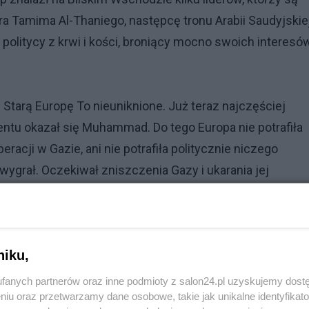
a Tamima Al-Thaniego, następcę tronu Arabii Saudyjskie
litycy z krwi i kości, broniący mocno swoich interesów
tarą Europę To nieuniknione. Już teraz najczęściej
tu okazał się Muhammad. Do tego Europa nie potrafiła
ji w Gazie, ani nie potrafiła politycznie niczego
ygrał. Oczekiwał zniszczenia Gazy i ukarania jej
owi udało się jednak przetrwać a Palestyńczycy z Gazy
 rządu ani Gaza, ani strefa buforowa w południowej Syri
tyńska przegrała? W najbliższych latach palestyńska
niku,
trochę wykorzystać korzystną dla siebie koniunkturę
da”.
fanych partnerów oraz inne podmioty z salon24.pl uzyskujemy dost
niu oraz przetwarzamy dane osobowe, takie jak unikalne identyfikat