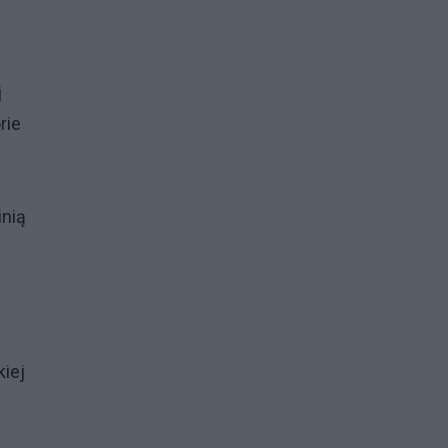
j
rie
inią
kiej