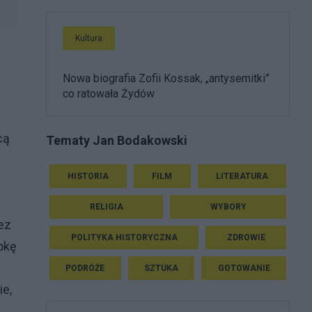
Kultura
Nowa biografia Zofii Kossak, „antysemitki”
co ratowała Żydów
cą
Tematy Jan Bodakowski
HISTORIA
FILM
LITERATURA
RELIGIA
WYBORY
ez
POLITYKA HISTORYCZNA
ZDROWIE
okę
PODRÓŻE
SZTUKA
GOTOWANIE
ie,