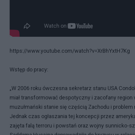
https://www.youtube.com/watch?v=XrBhYxtH7Kg
Wstęp do pracy:
„W 2006 roku ówczesna sekretarz stanu USA Condolee
miał transformować despotyczny i zacofany region 
muzułmański stanie się częścią Zachodu i problem ra
Jednak czas ogłaszania tej koncepcji przez ameryka
zajęta falą terroru i powstań oraz wojny sunnicko-s
Saddama Husajna doprowadziła do kryzysu w relacja