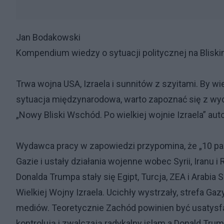
Jan Bodakowski
Kompendium wiedzy o sytuacji politycznej na Blis
Trwa wojna USA, Izraela i sunnitów z szyitami. By wiedz
sytuacja międzynarodowa, warto zapoznać się z w
„Nowy Bliski Wschód. Po wielkiej wojnie Izraela” a
Wydawca pracy w zapowiedzi przypomina, że „10 paź
Gazie i ustały działania wojenne wobec Syrii, Iran
Donalda Trumpa stały się Egipt, Turcja, ZEA i Arab
Wielkiej Wojny Izraela. Ucichły wystrzały, strefa
mediów. Teoretycznie Zachód powinien być usatysfa
kontrolują i zwalczają radykalny islam a Donald Trum