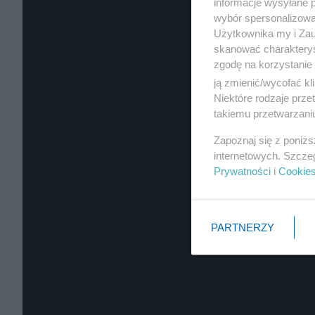
informacje wysyłane 
wybór spersonalizowan
Użytkownika my i Zau
skanować charakterys
zgodę na korzystanie 
ją zmienić/wycofać kl
Niektóre rodzaje prz
takiemu przetwarzaniu
Zapoznaj się z poniż
internetowych. Szcze
Prywatności
i
Cookie
PARTNERZY