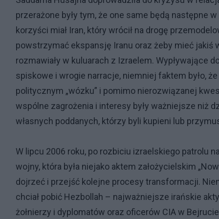
przerażone były tym, że one same będą następne w 
korzyści miał Iran, który wrócił na drogę przemode
powstrzymać ekspansję Iranu oraz żeby mieć jakiś w
rozmawiały w kuluarach z Izraelem. Wypływające do
spiskowe i wrogie narracje, niemniej faktem było, że
politycznym „wózku” i pomimo nierozwiązanej kwesti
wspólne zagrożenia i interesy były ważniejsze niż dzi
własnych poddanych, którzy byli kupieni lub przymus
W lipcu 2006 roku, po rozbiciu izraelskiego patrolu 
wojny, która była niejako aktem założycielskim „No
dojrzeć i przejść kolejne procesy transformacji. Nie
chciał pobić Hezbollah – najważniejsze irańskie ak
żołnierzy i dyplomatów oraz oficerów CIA w Bejrucie