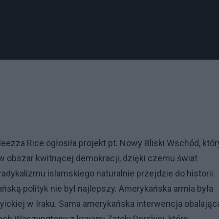
zza Rice ogłosiła projekt pt. Nowy Bliski Wschód, któr
w obszar kwitnącej demokracji, dzięki czemu świat
dykalizmu islamskiego naturalnie przejdzie do historii.
ńską polityk nie był najlepszy. Amerykańska armia była
zyickiej w Iraku. Sama amerykańska interwencja obalając
ch Waszyngtonu z krajami Zatoki Perskiej, które