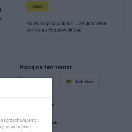
Kultura
j
,
Nowa książka o historii USA autorstwa
profesora Roszkowskiego
Piszą na ten temat
Rafał Woś
Hirek Wrona
i
Blogi na ten temat
ęp i przechowujemy
Jan Filip Libicki
ory, standardowe