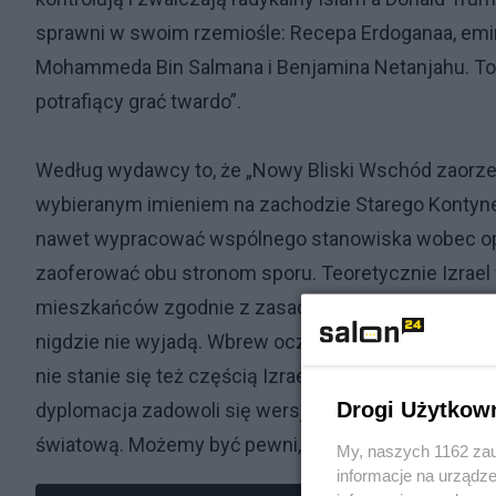
sprawni w swoim rzemiośle: Recepa Erdoganaa, emir
Mohammeda Bin Salmana i Benjamina Netanjahu. To po
potrafiący grać twardo”.
Według wydawcy to, że „Nowy Bliski Wschód zaorze S
wybieranym imieniem na zachodzie Starego Kontynen
nawet wypracować wspólnego stanowiska wobec operac
zaoferować obu stronom sporu. Teoretycznie Izrael w
mieszkańców zgodnie z zasadą „oko za oko”. Hamas
nigdzie nie wyjadą. Wbrew oczekiwaniom izraelskiego
nie stanie się też częścią Izraela. Czy sprawa pales
Drogi Użytkow
dyplomacja zadowoli się wersją minimum, aby choć 
światową. Możemy być pewni, że nastąpi kolejna run
My, naszych 1162 zau
informacje na urządze