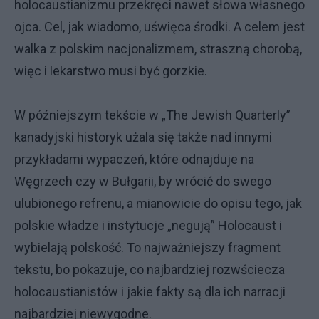
holocaustianizmu przekręci nawet słowa własnego
ojca. Cel, jak wiadomo, uświęca środki. A celem jest
walka z polskim nacjonalizmem, straszną chorobą,
więc i lekarstwo musi być gorzkie.
W późniejszym tekście w „The Jewish Quarterly”
kanadyjski historyk użala się także nad innymi
przykładami wypaczeń, które odnajduje na
Węgrzech czy w Bułgarii, by wrócić do swego
ulubionego refrenu, a mianowicie do opisu tego, jak
polskie władze i instytucje „negują” Holocaust i
wybielają polskość. To najważniejszy fragment
tekstu, bo pokazuje, co najbardziej rozwściecza
holocaustianistów i jakie fakty są dla ich narracji
najbardziej niewygodne.