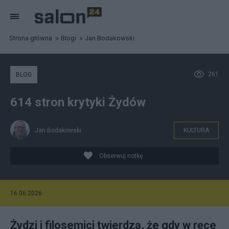
Strona główna
Blogi
Jan Bodakowski
261
BLOG
614 stron krytyki Żydów
Jan Bodakowski
KULTURA
Obserwuj notkę
16.06.2026
Żydzi i filosemici twierdzą, że gdy w ręce