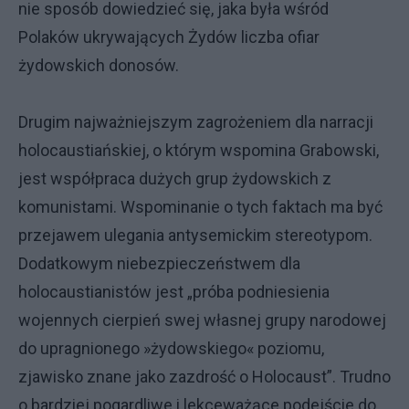
nie sposób dowiedzieć się, jaka była wśród
Polaków ukrywających Żydów liczba ofiar
żydowskich donosów.
Drugim najważniejszym zagrożeniem dla narracji
holocaustiańskiej, o którym wspomina Grabowski,
jest współpraca dużych grup żydowskich z
komunistami. Wspominanie o tych faktach ma być
przejawem ulegania antysemickim stereotypom.
Dodatkowym niebezpieczeństwem dla
holocaustianistów jest „próba podniesienia
wojennych cierpień swej własnej grupy narodowej
do upragnionego »żydowskiego« poziomu,
zjawisko znane jako zazdrość o Holocaust”. Trudno
o bardziej pogardliwe i lekceważące podejście do