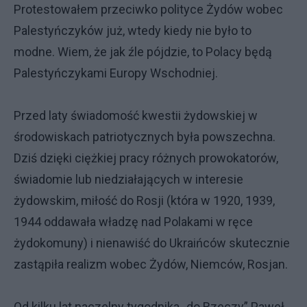
Protestowałem przeciwko polityce Żydów wobec
Palestyńczyków już, wtedy kiedy nie było to
modne. Wiem, że jak źle pójdzie, to Polacy będą
Palestyńczykami Europy Wschodniej.
Przed laty świadomość kwestii żydowskiej w
środowiskach patriotycznych była powszechna.
Dziś dzięki ciężkiej pracy różnych prowokatorów,
świadomie lub niedziałających w interesie
żydowskim, miłość do Rosji (która w 1920, 1939,
1944 oddawała władzę nad Polakami w ręce
żydokomuny) i nienawiść do Ukraińców skutecznie
zastąpiła realizm wobec Żydów, Niemców, Rosjan.
Od kilku lat naczelny tygodnika „do Rzeczy” Paweł