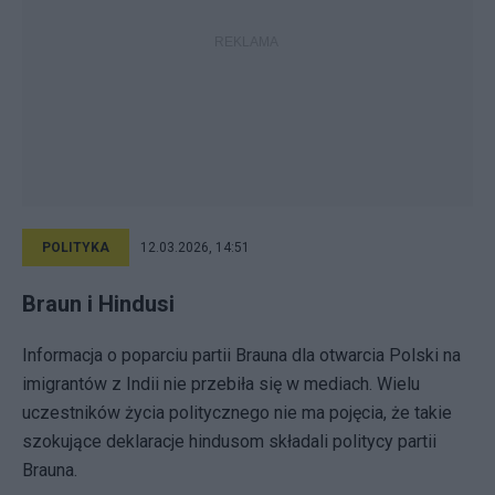
POLITYKA
12.03.2026, 14:51
Braun i Hindusi
Informacja o poparciu partii Brauna dla otwarcia Polski na
imigrantów z Indii nie przebiła się w mediach. Wielu
uczestników życia politycznego nie ma pojęcia, że takie
szokujące deklaracje hindusom składali politycy partii
Brauna.