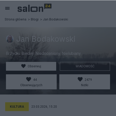
Strona główna
Blogi
Jan Bodakowski
Jan Bodakowski
Brzydki. Biedny. Niedoceniony. Nielubiany.
Obserwuj
WIADOMOŚĆ
44
2479
Obserwujących
Notki
KULTURA
23.03.2026, 15:20