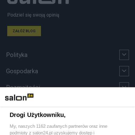
Podziel się swoją opinią
ZAŁÓŻ BLOG
Polityka
Gospodarka
Rozmaitości
Technologie
Drogi Użytkowniku,
Sport
My, naszych 1162 zaufanych partnerów oraz inne
podmioty z salon24.pl uzyskujemy dostęp i