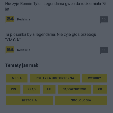
Nie żyje Bonnie Tyler. Legendarna gwiazda rocka miała 75
lat
Redakcja
15
Ta piosenka była legendarna. Nie żyje głos przeboju
"Y.M.C.A."
Redakcja
11
Tematy jan mak
MEDIA
POLITYKA HISTORYCZNA
WYBORY
PIS
RZĄD
UE
SĄDOWNICTWO
KO
HISTORIA
SOCJOLOGIA