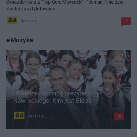
Gwiazdor kina z "Top Gun: Maverick" i "Jumanji" nie żyje.
Został zasztyletowany
Redakcja
12
#
Muzyka
Uświetnił rocznicę prezydentury
Nawrockiego. Kim jest Eldo?
Redakcja
78