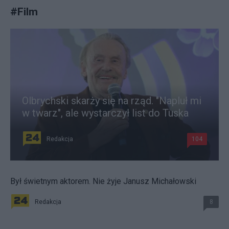
#
Film
Olbrychski skarży się na rząd. "Napluł mi
w twarz", ale wystarczył list do Tuska
Redakcja
104
Był świetnym aktorem. Nie żyje Janusz Michałowski
Redakcja
8