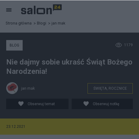
Strona główna
Blogi
jan mak
1179
BLOG
Nie dajmy sobie ukraść Świąt Bożego
Narodzenia!
jan mak
ŚWIĘTA, ROCZNICE
Obserwuj temat
Obserwuj notkę
23.12.2021