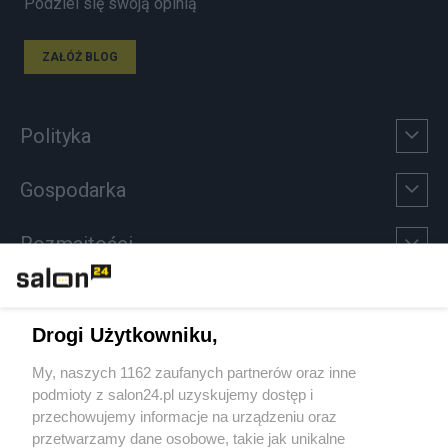
Podziel się swoją opinią
ZAŁÓŻ BLOG
Polityka
Gospodarka
Rozmaitości
Technologie
Drogi Użytkowniku,
Sport
My, naszych 1162 zaufanych partnerów oraz inne
podmioty z salon24.pl uzyskujemy dostęp i
Społeczeństwo
przechowujemy informacje na urządzeniu oraz
przetwarzamy dane osobowe, takie jak unikalne